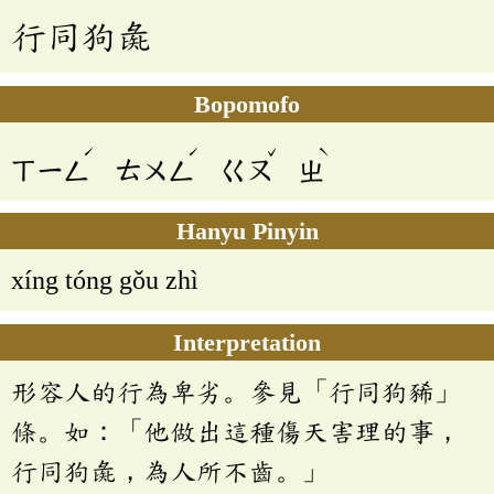
行同狗彘
Bopomofo
ˊ
ˊ
ˇ
ˋ
ㄒㄧㄥ
ㄊㄨㄥ
ㄍㄡ
ㄓ
Hanyu Pinyin
xíng tóng gǒu zhì
Interpretation
形容人的行為卑劣。參見「行同狗豨」
條。如：「他做出這種傷天害理的事，
行同狗彘，為人所不齒。」