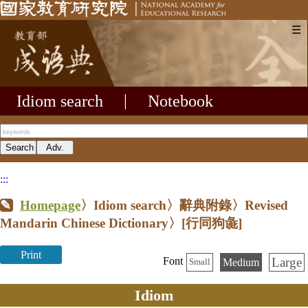
☰
Idiom search
|
Notebook
:::
Homepage
〉Idiom search〉辭典附錄〉Revised
Mandarin Chinese Dictionary〉
[行同狗彘]
Print
Large
Font
Medium
Small
Idiom