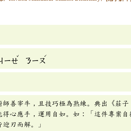
ˇ
ˊ
ㄐㄧㄝ
ㄋㄧㄡ
廚師善宰牛，且技巧極為熟練。典出《莊子
能得心應手，運用自如。如：「這件專案自
皆迎刃而解。」