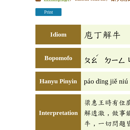
Print
庖丁解牛
Idiom
ˊ
Bopomofo
ㄆㄠ
ㄉㄧㄥ
Hanyu Pinyin
páo dīng jiě niú
梁惠王時有位
Interpretation
解透澈，做事
牛，一切問題