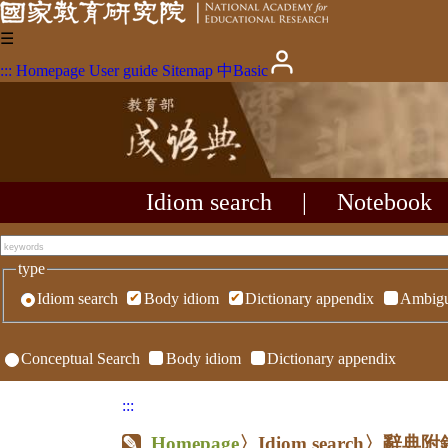
☰
:::
Homepage
User guide
Sitemap
中
Basic
Idiom search
|
Notebook
type
Idiom search
Body idiom
Dictionary appendix
Ambigu
Conceptual Search
Body idiom
Dictionary appendix
:::
Homepage
〉Idiom search〉辭典附錄〉R