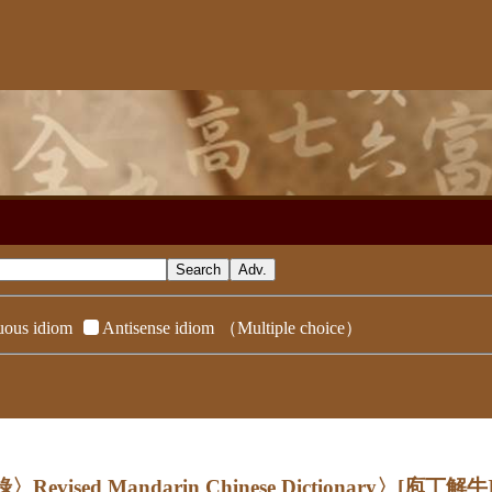
ous idiom
Antisense idiom
（Multiple choice）
evised Mandarin Chinese Dictionary〉
[庖丁解牛