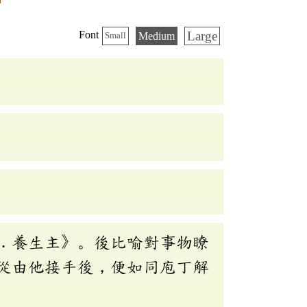
Large
Font
Medium
Small
．養生主》。後比喻對事物瞭
從由他接手後，便如同庖丁解