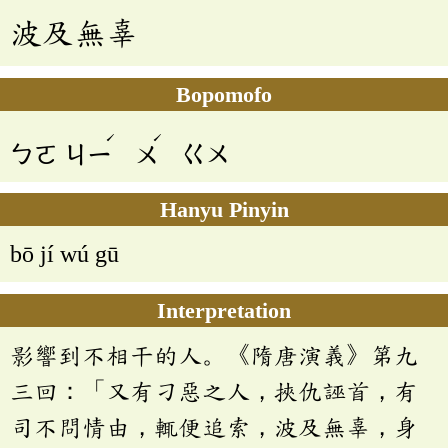
波及無辜
Bopomofo
ˊ
ˊ
ㄅㄛ
ㄐㄧ
ㄨ
ㄍㄨ
Hanyu Pinyin
bō jí wú gū
Interpretation
影響到不相干的人。《隋唐演義》第九
三回：「又有刁惡之人，挾仇誣首，有
司不問情由，輒便追索，波及無辜，身