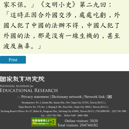
家不保。」《文明小史》第二九回：
「這時正因合外國交涉，處處吃虧，外
國人犯了中國的法辦不得，中國人犯了
外國的法，那是沒有一線生機的，甚至
波及無辜。」
Print
✉
:::
Privacy statement
|
Dictionary network
|
Network link
|
Headquarters: No. 2, Sanshu Rd., Sanxia Dist., New Taipei City 237201, Taiwan (R.O.C.)、
Taipei Branch: No. 179, Sec. 1, Heping E. Rd., Daan Dist., Taipei City 106011, Taiwan (R.O.C.)、
Taichung Branch Offices: No. 67, Shifan St., Fengyuan Dist., Taichung City 420081, Taiwan (R.O.C.)
TELEPHONE：(02)7740-7890、
Fax：(02)7740-7064、
TANet VoIP：9009-7890
Online visitors: 5920
Total visitors: 204744182