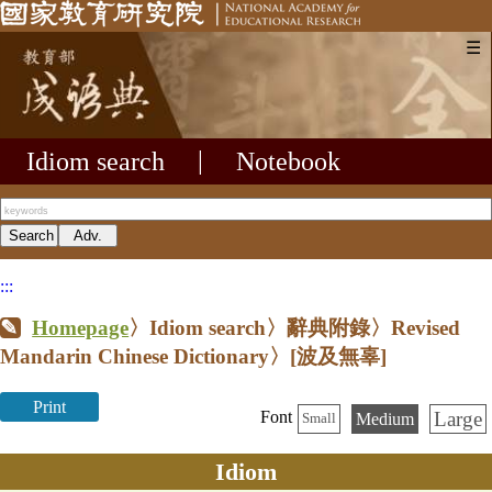
☰
Idiom search
|
Notebook
:::
Homepage
〉Idiom search〉辭典附錄〉Revised
Mandarin Chinese Dictionary〉
[波及無辜]
Print
Large
Font
Medium
Small
Idiom