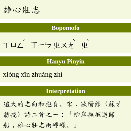
雄心壯志
Bopomofo
ˊ
ˋ
ˋ
ㄒㄩㄥ
ㄒㄧㄣ
ㄓㄨㄤ
ㄓ
Hanyu Pinyin
xióng xīn zhuàng zhì
Interpretation
遠大的志向和抱負。宋．歐陽修〈蘇才
翁挽〉詩二首之一：「柳岸撫柩送歸
船，雄心壯志兩崢嶸。」