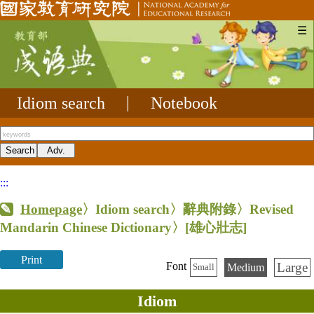
☰
Idiom search
|
Notebook
:::
Homepage
〉Idiom search〉辭典附錄〉Revised
Mandarin Chinese Dictionary〉
[雄心壯志]
Print
Large
Font
Medium
Small
Idiom