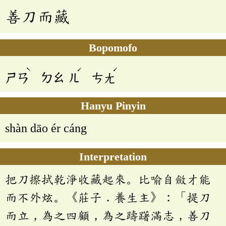
善刀而藏
Bopomofo
ˋ
ˊ
ˊ
ㄕㄢ
ㄉㄠ
ㄦ
ㄘㄤ
Hanyu Pinyin
shàn dāo ér cáng
Interpretation
把刀擦拭乾淨收藏起來。比喻自斂才能
而不外炫。《莊子．養生主》：「提刀
而立，為之四顧，為之躊躇滿志，善刀