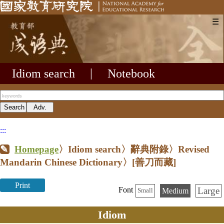
☰
Idiom search
|
Notebook
:::
Homepage
〉Idiom search〉辭典附錄〉Revised
Mandarin Chinese Dictionary〉
[善刀而藏]
Print
Large
Font
Medium
Small
Idiom