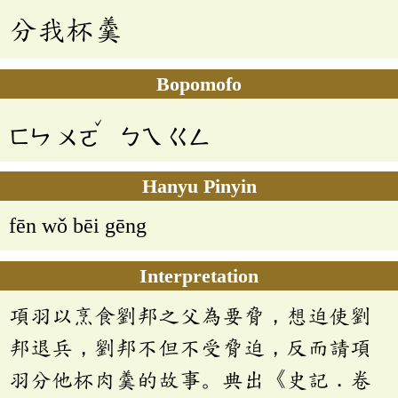
分我杯羹
Bopomofo
ˇ
ㄈㄣ
ㄨㄛ
ㄅㄟ
ㄍㄥ
Hanyu Pinyin
fēn wǒ bēi gēng
Interpretation
項羽以烹食劉邦之父為要脅，想迫使劉
邦退兵，劉邦不但不受脅迫，反而請項
羽分他杯肉羹的故事。典出《史記．卷