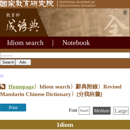
☰
Idiom search
|
Notebook
:::
Homepage
〉Idiom search〉辭典附錄〉Revised
Mandarin Chinese Dictionary〉
[分我杯羹]
Print
Large
Font
Medium
Small
Idiom