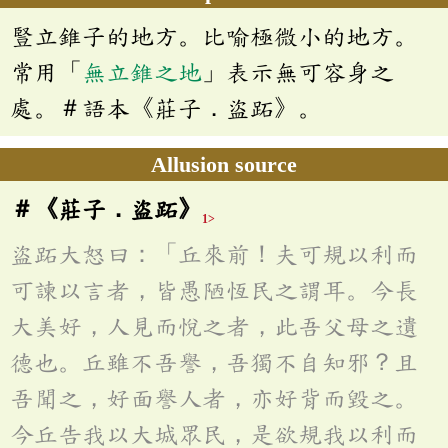
豎立錐子的地方。比喻極微小的地方。
常用「
無立錐之地
」表示無可容身之
處。＃語本《莊子．盜跖》。
Allusion source
＃《莊子．盜跖》
1>
盜跖大怒曰：「丘來前！夫可規以利而
可諫以言者，皆愚陋恆民之謂耳。今長
大美好，人見而悅之者，此吾父母之遺
德也。丘雖不吾譽，吾獨不自知邪？且
吾聞之，好面譽人者，亦好背而毀之。
今丘告我以大城眾民，是欲規我以利而