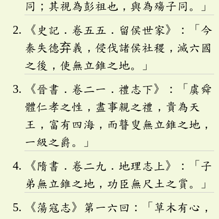
同；其視為彭祖也，與為殤子同。」
《史記．卷五五．留侯世家》：「今
秦失德弃義，侵伐諸侯社稷，滅六國
之後，使無立錐之地。」
《晉書．卷二一．禮志下》：「虞舜
體仁孝之性，盡事親之禮，貴為天
王，富有四海，而瞽叟無立錐之地，
一級之爵。」
《隋書．卷二九．地理志上》：「子
弟無立錐之地，功臣無尺土之賞。」
《蕩寇志》第一六回：「草木有心，