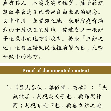
真有其人。本篇是寓言性質，莊子籍這
篇故事表達自己崇尚自由無為的觀念。
文中使用「無置錐之地」來形容堯舜湯
武的子孫現在的處境，像連豎立一根錐
子這樣小的地方都沒有。後來「立錐之
地」這句成語就從這裡演變而出，比喻
極微小的地方。
Proof of documented content
《呂氏春秋．離俗覽．為欲》：「夫
無欲者，其視為天子也，與為輿隸
同；其視有天下也，與無立錐之地