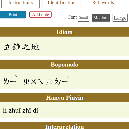
Instructions
Identification
Ref. words
Print
Add note
Large
Font
Medium
Small
Idiom
立錐之地
Bopomofo
ˋ
ˋ
ㄌㄧ
ㄓㄨㄟ
ㄓ
ㄉㄧ
Hanyu Pinyin
lì zhuī zhī dì
Interpretation