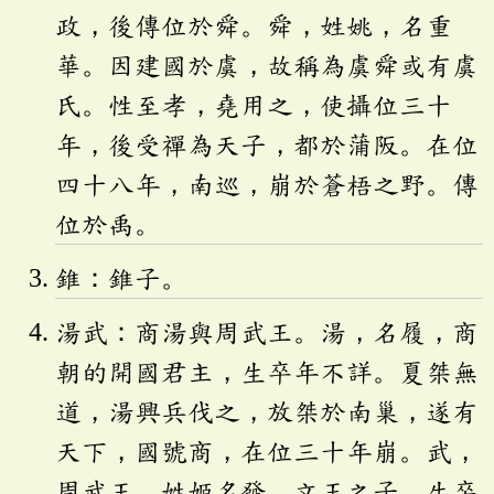
政，後傳位於舜。舜，姓姚，名重
華。因建國於虞，故稱為虞舜或有虞
氏。性至孝，堯用之，使攝位三十
年，後受禪為天子，都於蒲阪。在位
四十八年，南巡，崩於蒼梧之野。傳
位於禹。
錐：錐子。
湯武：商湯與周武王。湯，名履，商
朝的開國君主，生卒年不詳。夏桀無
道，湯興兵伐之，放桀於南巢，遂有
天下，國號商，在位三十年崩。武，
周武王，姓姬名發，文王之子，生卒