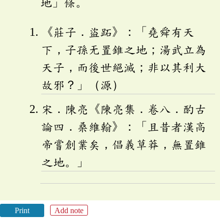
地」條。
《莊子．盜跖》：「堯舜有天
下，子孫无置錐之地；湯武立為
天子，而後世絕滅；非以其利大
故邪？」（源）
宋．陳亮《陳亮集．卷八．酌古
論四．桑維翰》：「且昔者漢高
帝嘗創業矣，倡義草莽，無置錐
之地。」
Print
Add note