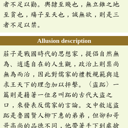
者不足以勸。輿隸至賤也，無立錐之地
至貧也，殤子至夭也，誠無欲，則是三
者不足以禁。
Allusion description
莊子是戰國時代的思想家，提倡自然無
為、逍遙自在的人生觀，政治上則祟尚
無為而治，因此對儒家的禮教規範與追
求王天下的理念加以抨擊。〈盜跖〉一
篇則是藉著一位名叫跖的古代大盜之
口，來發表反儒家的言論。文中敘述盜
跖是魯國賢人柳下惠的弟弟，但卻和哥
哥高尚的品德不同，他帶著手下到處搶