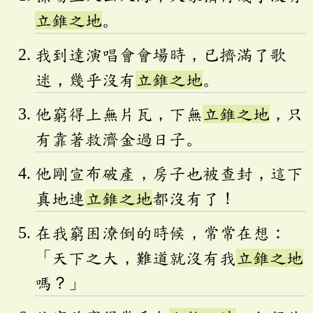
立錐之地
。
我到達演唱會會場時，已擠滿了歌
迷，幾乎沒有
立錐之地
。
他窮得上無片瓦，下無
立錐之地
，只
有靠著救濟金過日子。
他剛宣布破產，房子也被查封，這下
真地連
立錐之地
都沒有了！
在我窮困潦倒的時候，常常在想：
「天下之大，難道就沒有我
立錐之地
嗎？」