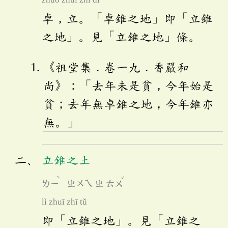
卓，立。「卓錐之地」即「立錐
之地」。見「立錐之地」條。
《祖堂集．卷一九．香嚴和
尚》：「去年未是貧，今年始是
貧；去年無卓錐之地，今年錐亦
無。」
立錐之土
ˋ
ˇ
ㄌㄧ
ㄓㄨㄟ
ㄓ
ㄊㄨ
lì zhuī zhī tǔ
即「立錐之地」。見「立錐之