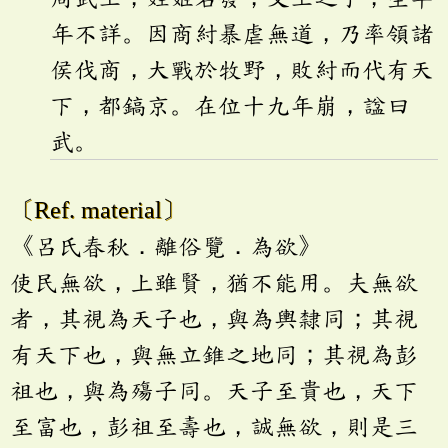
年不詳。因商紂暴虐無道，乃率領諸
侯伐商，大戰於牧野，敗紂而代有天
下，都鎬京。在位十九年崩，諡曰
武。
〔Ref. material〕
《呂氏春秋．離俗覽．為欲》
使民無欲，上雖賢，猶不能用。夫無欲
者，其視為天子也，與為輿隸同；其視
有天下也，與無立錐之地同；其視為彭
祖也，與為殤子同。天子至貴也，天下
至富也，彭祖至壽也，誠無欲，則是三