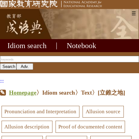
☰
Idiom search
|
Notebook
:::
Homepage
〉Idiom search〉Text〉
[立錐之地]
Pronunciation and Interpretation
Allusion source
Allusion description
Proof of documented content