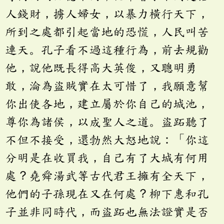
人錢財，擄人婦女，以暴力橫行天下，
所到之處都引起當地的恐慌，人民叫苦
連天。孔子看不過這種行為，前去規勸
他，說他既長得高大英俊，又聰明勇
敢，淪為盜賊實在太可惜了，我願意幫
你出使各地，建立屬於你自己的城池，
尊你為諸侯，以成聖人之道。盜跖聽了
不但不接受，還勃然大怒地說：「你這
分明是在收買我，自己有了大城有何用
處？堯舜湯武等古代君王擁有全天下，
他們的子孫現在又在何處？柳下惠和孔
子並非同時代，而盜跖也無法證實是否