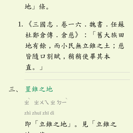
地」條。
《三國志．卷一六．魏書．任蘇
杜鄭倉傳．倉慈》：「舊大族田
地有餘，而小民無立錐之土；慈
皆隨口割賦，稍稍使畢其本
直。」
置錐之地
ˋ
ˋ
ㄓ
ㄓㄨㄟ
ㄓ
ㄉㄧ
zhì zhuī zhī dì
即「立錐之地」。見「立錐之