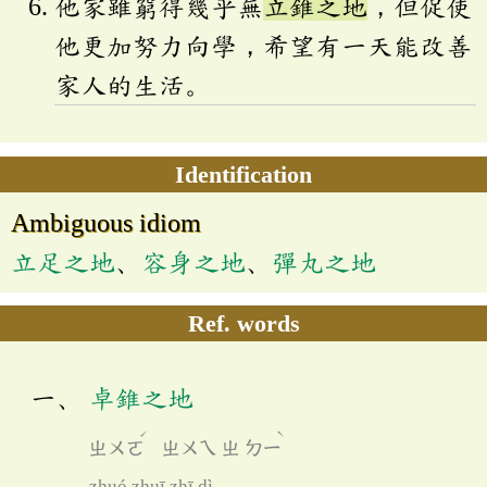
他家雖窮得幾乎無
立錐之地
，但促使
他更加努力向學，希望有一天能改善
家人的生活。
Identification
Ambiguous idiom
立足之地
、
容身之地
、
彈丸之地
Ref. words
卓錐之地
ˊ
ˋ
ㄓㄨㄛ
ㄓㄨㄟ
ㄓ
ㄉㄧ
zhuó zhuī zhī dì