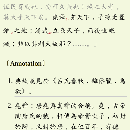
恆民畜我也，安可久長也！城之大者，
莫大乎天下矣。
堯舜
有天下，子孫无置
2>
錐
之地；湯武
立為天子，而後世絕
3>
4>
滅；非以其利大故邪？
……。」
〔Annotation〕
典故或見於《呂氏春秋．離俗覽．為
欲》。
堯舜：唐堯與虞舜的合稱。堯，古帝
陶唐氏的號，相傳為帝嚳次子，初封
於陶，又封於唐，在位百年，有德