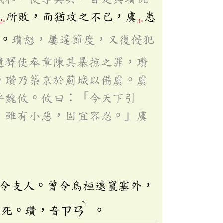
所敗，而猶攻之不已，虞
患
2>
3>
。
瓚怒，屢違節度，又復侵犯
遣驛使奉章陳其暴掠之罪，瓚
。瓚乃築京於薊城以備虞。虞
平魏攸。攸曰：「今天下引
，雖有小惡，固宜容忍。」虞
令支人。曾令烏桓遠竄塞外，
ˋ
而死。瓚，音
ㄗㄢ
。