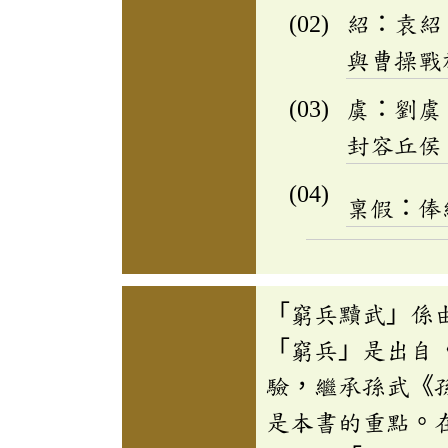
紹：袁紹
與曹操戰
虞：劉虞
封容丘侯
稟假：俸
「窮兵黷武」係
「窮兵」是出自
驗，繼承孫武《
是本書的重點。