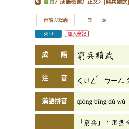
首頁
〉成語檢索〉正文〉
[窮兵黷武
音讀與釋義
典 源
列印
加入筆記
窮兵黷武
成 語
ˊ
注 音
ㄑㄩㄥ
ㄅㄧㄥ
漢語拼音
qióng bīng dú wǔ
「窮兵」，用盡