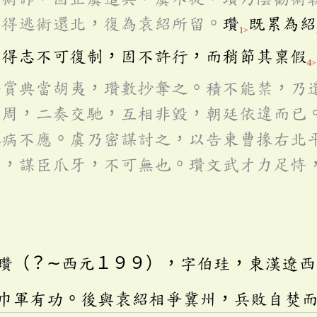
尋得逃術還北，復為袁紹所留。
瓚
既累為紹
1>
慮得志不可復制，固不許行，而稍節其稟假
4>
賚賞典當胡夷，瓚數抄奪之。積不能禁，乃
不周，二奏交馳，互相非毀，朝廷依違而已
稱病不應。虞乃密謀討之，以告東曹掾右北
歸，謀臣爪牙，不可無也。瓚文武才力足恃
瓚（？∼西元１９９），字伯珪，東漢遼西
巾軍有功。後與袁紹相爭冀州，兵敗自焚