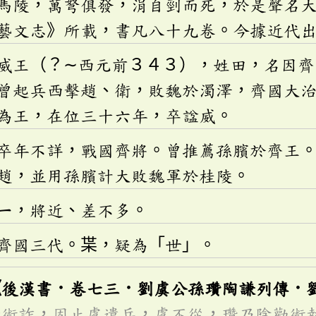
馬陵，萬弩俱發，涓自剄而死，於是聲名
藝文志》所載，書凡八十九卷。今據近代
威王（？∼西元前３４３），姓田，名因齊
曾起兵西擊趙、衛，敗魏於濁澤，齊國大
為王，在位三十六年，卒諡威。
卒年不詳，戰國齊將。曾推薦孫臏於齊王
趙，並用孫臏計大敗魏軍於桂陵。
ㄧ
，將近、差不多。
齊國三代。枼，疑為「世」。
《後漢書．卷七三．劉虞公孫瓚陶謙列傳．
知術詐，固止虞遣兵，虞不從，瓚乃陰勸術