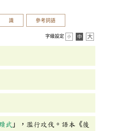
辨 識
參考詞語
大
字級設定
中
小
黷武
」，濫行攻伐。語本《後