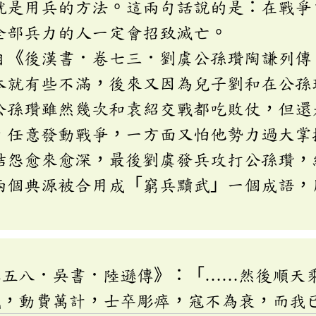
就是用兵的方法。這兩句話說的是：在戰爭
全部兵力的人一定會招致滅亡。
自《後漢書．卷七三．劉虞公孫瓚陶謙列傳
本就有些不滿，後來又因為兒子劉和在公孫
公孫瓚雖然幾次和袁紹交戰都吃敗仗，但還
，任意發動戰爭，一方面又怕他勢力過大掌
結怨愈來愈深，最後劉虞發兵攻打公孫瓚，
兩個典源被合用成「窮兵黷武」一個成語，
卷五八．吳書．陸遜傳》：「……然後順天
武，動費萬計，士卒彫瘁，寇不為衰，而我