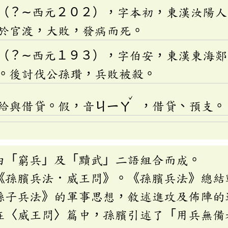
（？∼西元２０２），字本初，東漢汝陽人
於官渡，大敗，發病而死。
（？∼西元１９３），字伯安，東漢東海郯
。後討伐公孫瓚，兵敗被殺。
ˇ
給與借貸。假，音
ㄐㄧㄚ
，借貸、預支。
由「窮兵」及「黷武」二語組合而成。
《孫臏兵法．威王問》。《孫臏兵法》總結
孫子兵法》的軍事思想，敘述進攻及佈陣的
在〈威王問〉篇中，孫臏引述了「用兵無備