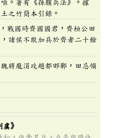
大噪。著有《孫臏兵法》。據
出土之竹簡本引錄。
，戰國時齊國國君，齊桓公田
治，諸侯不敢加兵於齊者二十餘
。魏將龐涓攻趙都邯鄲，田忌領
劉虞》
執和，使奪其兵，自是與瓚仇