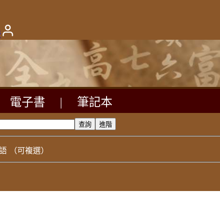
版
電子書
|
筆記本
語
（可複選）