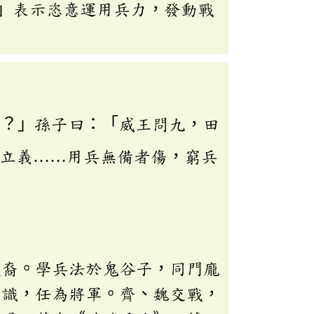
」表示恣意運用兵力，發動戰
如？」孫子曰：「威王問九，田
立義……用兵無備者傷，窮兵
後裔。學兵法於鬼谷子，同門龐
賞識，任為將軍。齊、魏交戰，