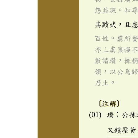
怨益深。和
其黷武，且
百姓。虞所
亦上虞稟糧
數請瓚，輒
領，以公為
乃止。
〔注解〕
瓚：公孫
又鎮壓黃