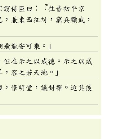
宗謂侍臣曰：『往昔初平京
已，兼東西征討，窮兵黷武，
湖飛龍安可乘。」
，但在示之以威德。示之以威
羊，容之若天地。」
經，修明堂，議封禪。迨其後