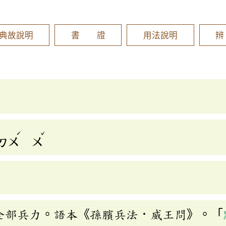
]
典故說明
書 證
用法說明
ˊ
ˇ
ㄉㄨ
ㄨ
全部兵力。語本《孫臏兵法．威王問》。「