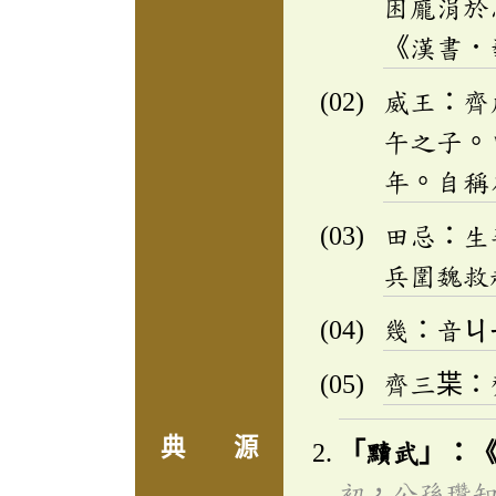
困龐涓於
《漢書．
威王：齊
午之子。
年。自稱
田忌：生
兵圍魏救
幾：音
ㄐ
齊三枼：
典 源
「黷武」：
初，公孫瓚