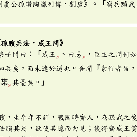
劉虞公孫瓚陶謙列傳．劉虞》。「窮兵黷武
《孫臏兵法．威王問》
弟子問曰：「威王
、田忌
，臣主之問何
2>
3>
知兵矣，而未達於道也。吾聞『素信者昌，
三枼
其憂矣。」
5>
臏，生卒年不詳，戰國時齊人，為孫武之
法臏其足，欲使其隱而勿見；後得齊威王