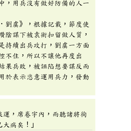
中，用兵沒有做好防備的人一
．劉虞》，根據記載，節度使
瓚陰謀下被袁術扣留做人質，
是持續出兵攻打，劉虞一方面
控不住，所以不讓他再度出
結果兵敗，被誣陷想要謀反而
用於表示恣意運用兵力，發動
乘運，席卷宇內，而聽諸將徇
已大病矣！」