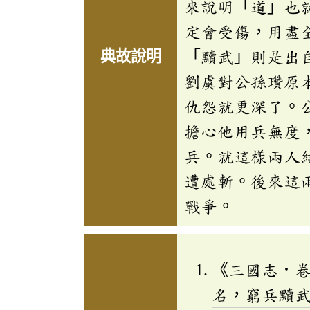
來說明「道」也
定會受傷，用盡
典故說明
「黷武」則是出
劉虞對公孫瓚原
仇怨就更深了。
擔心他用兵無度
兵。就這樣兩人
遭處斬。後來這
戰爭。
《三國志．
名，窮兵黷