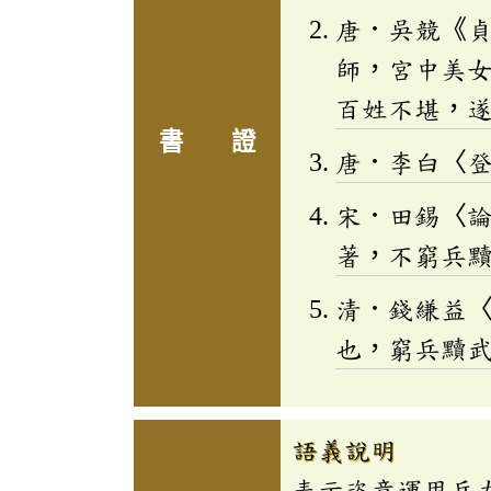
唐．吳競《
師，宮中美
百姓不堪，
書 證
唐．李白〈
宋．田錫〈
著，不窮兵
清．錢縑益
也，窮兵黷
語義說明
表示恣意運用兵