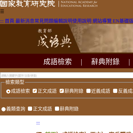
☰
:::
首頁
最新消息
常見問題
編輯說明
使用說明
網站導覽
EN
基礎
成語檢索
|
辭典附錄
|
檢索類型
成語檢索
正文成語
辭典附錄
近義成語
反義成
義類查詢
正文成語
辭典附錄
:::