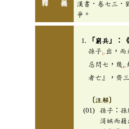
釋 義
漢書．卷七三．
爭。
「窮兵」：
孫子
出，而
1>
忌問七，幾
4>
者亡』，齊
〔注解〕
孫子：孫
涓嫉而藉