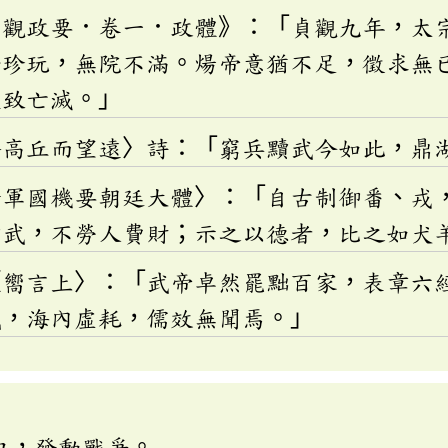
貞觀政要．卷一．政體》：「貞觀九年，太
女珍玩，無院不滿。煬帝意猶不足，徵求無
遂致亡滅。」
登高丘而望遠〉詩：「窮兵黷武今如此，鼎
論軍國機要朝廷大體〉：「自古制御番、戎
黷武，不勞人費財；示之以德者，比之如犬
〈嚮言上〉：「武帝卓然罷黜百家，表章六
武，海內虛耗，儒效無聞焉。」
力，發動戰爭。