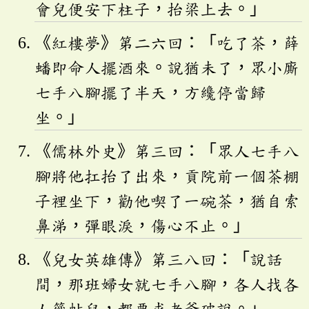
會兒便安下柱子，抬梁上去。」
《紅樓夢》第二六回：「吃了茶，薛
蟠即命人擺酒來。說猶未了，眾小廝
七手八腳擺了半天，方纔停當歸
坐。」
《儒林外史》第三回：「眾人七手八
腳將他扛抬了出來，貢院前一個茶棚
子裡坐下，勸他喫了一碗茶，猶自索
鼻涕，彈眼淚，傷心不止。」
《兒女英雄傳》第三八回：「說話
間，那班婦女就七手八腳，各人找各