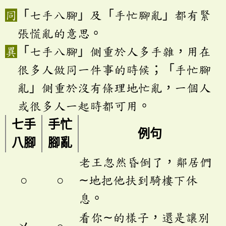
「七手八腳」及「手忙腳亂」都有緊
張慌亂的意思。
「七手八腳」側重於人多手雜，用在
很多人做同一件事的時候；「手忙腳
亂」側重於沒有條理地忙亂，一個人
或很多人一起時都可用。
七手
手忙
例句
八腳
腳亂
老王忽然昏倒了，鄰居們
○
○
∼地把他扶到騎樓下休
息。
看你∼的樣子，還是讓別