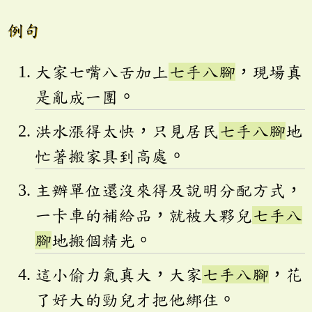
例句
大家七嘴八舌加上
七手八腳
，現場真
是亂成一團。
洪水漲得太快，只見居民
七手八腳
地
忙著搬家具到高處。
主辦單位還沒來得及說明分配方式，
一卡車的補給品，就被大夥兒
七手八
腳
地搬個精光。
這小偷力氣真大，大家
七手八腳
，花
了好大的勁兒才把他綁住。