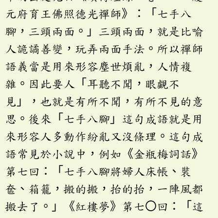
元府育王佛照德光禪師》：「七手八
腳，三頭兩面。」三頭兩面，就是比喻
人詭譎善變，玩弄兩面手法。所以禪師
語義當是用來形容塵世煩亂，人情複
雜。因此要人「耳聽不聞，眼覷不
見」，也就是有所不聞，有所不見的意
思。後來「七手八腳」這句成語就是用
來形容人多動作紛亂又沒條理。這句成
語常見於小說中，例如《金瓶梅詞話》
第七回：「七手八腳將婦人床帳、裝
奩、箱籠，搬的搬，抬的抬，一陣風都
搬去了。」《紅樓夢》第七〇回：「這