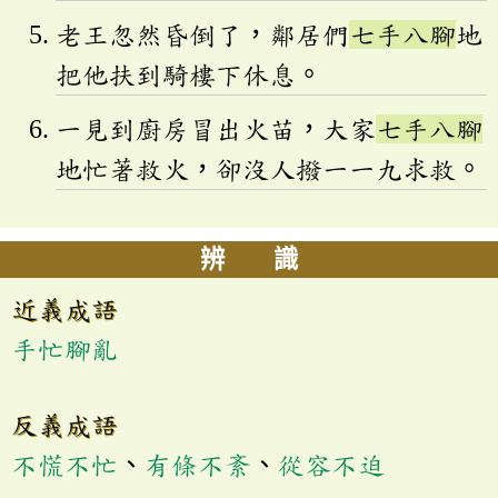
老王忽然昏倒了，鄰居們
七手八腳
地
把他扶到騎樓下休息。
一見到廚房冒出火苗，大家
七手八腳
地忙著救火，卻沒人撥一一九求救。
辨 識
近義成語
手忙腳亂
反義成語
不慌不忙
、
有條不紊
、
從容不迫