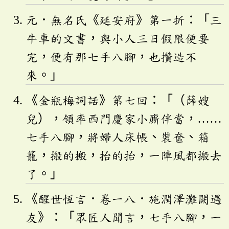
元．無名氏《延安府》第一折：「三
牛車的文書，與小人三日假限便要
完，便有那七手八腳，也攢造不
來。」
《金瓶梅詞話》第七回：「（薛嫂
兒），領率西門慶家小廝伴當，……
七手八腳，將婦人床帳、裝奩、箱
籠，搬的搬，抬的抬，一陣風都搬去
了。」
《醒世恆言．卷一八．施潤澤灘闕遇
友》：「眾匠人聞言，七手八腳，一