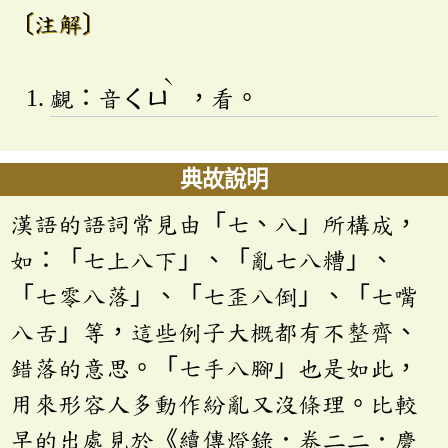
〔注解〕
ˋ
覷：音
ㄑㄩ
，看。
典故說明
漢語的語詞常見由「七、八」所構成，
如：「七上八下」、「亂七八糟」、
「七零八落」、「七歪八倒」、「七嘴
八舌」等，這些例子大概都有不整齊、
錯落的意思。「七手八腳」也是如此，
用來形容人多動作紛亂又沒條理。比較
早的出處見於《續傳燈錄．卷二二．慶