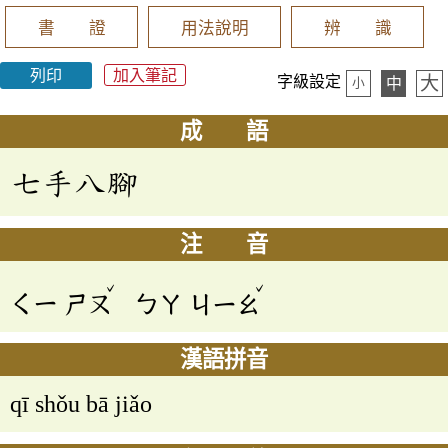
書 證
用法說明
辨 識
列印
加入筆記
大
字級設定
中
小
成 語
七手八腳
注 音
ˇ
ˇ
ㄑㄧ
ㄕㄡ
ㄅㄚ
ㄐㄧㄠ
漢語拼音
qī shǒu bā jiǎo