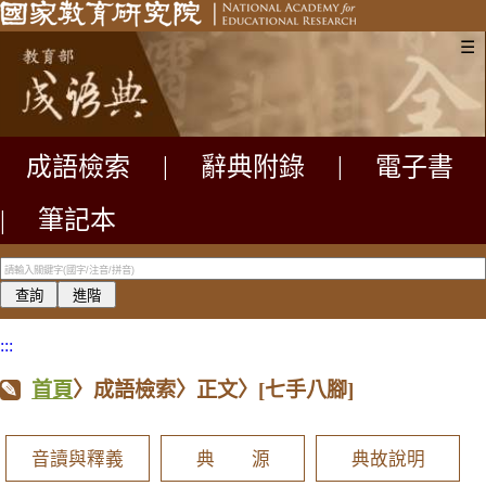
☰
成語檢索
|
辭典附錄
|
電子書
|
筆記本
:::
首頁
〉成語檢索〉正文〉
[七手八腳]
音讀與釋義
典 源
典故說明