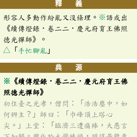
釋 義
形容人多動作紛亂又沒條理。
※
語或出
《續傳燈錄．卷二二．慶元府育王佛照
德光禪師》。
△
「
手忙腳亂
」
典 源
※
《續傳燈錄．卷二二．慶元府育王佛
照德光禪師》
初住臺之光孝，僧問：「浩浩塵中，如
何辨主？」師曰：「巾峰頂上塔心
尖。」上堂：「臨濟三遭痛棒，大愚言
下知歸。興化於大覺棒頭，明得黃檗意