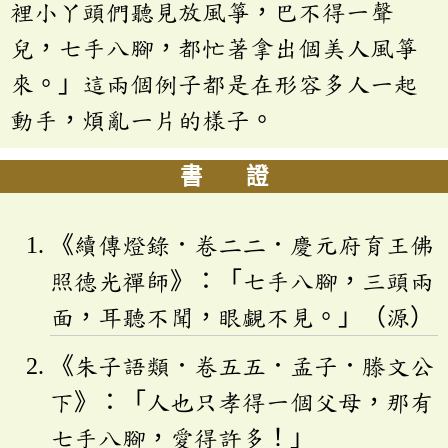
裡小丫頭們聽見放風箏，巴不得一聲
兒，七手八腳，都忙著拿出個美人風箏
來。」這兩個例子都是在形容多人一起
動手，煩亂一片的樣子。
書 證
《續傳燈錄．卷二二．慶元府育王佛
照德光禪師》：「七手八腳，三頭兩
面，耳聽不聞，眼覷不見。」（源）
《朱子語類．卷五五．孟子．滕文公
下》：「人也只孝得一個父母，那有
七手八腳，愛得許多！」