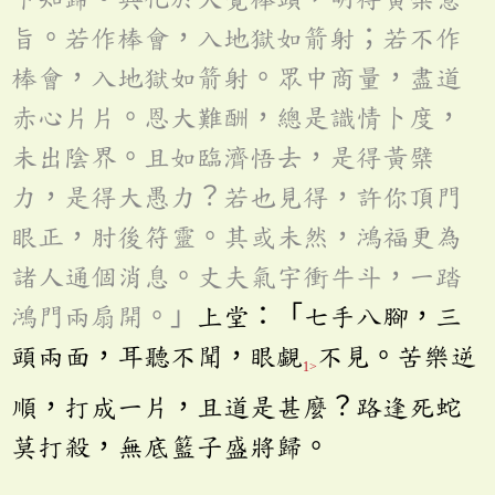
旨。若作棒會，入地獄如箭射；若不作
棒會，入地獄如箭射。眾中商量，盡道
赤心片片。恩大難酬，總是識情卜度，
未出陰界。且如臨濟悟去，是得黃檗
力，是得大愚力？若也見得，許你頂門
眼正，肘後符靈。其或未然，鴻福更為
諸人通個消息。丈夫氣宇衝牛斗，一踏
鴻門兩扇開。」
上堂：「七手八腳，三
頭兩面，耳聽不聞，眼覷
不見。苦樂逆
1>
順，打成一片，且道是甚麼？路逢死蛇
莫打殺，無底籃子盛將歸。