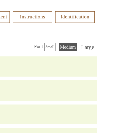
tent
Instructions
Identification
Large
Font
Medium
Small