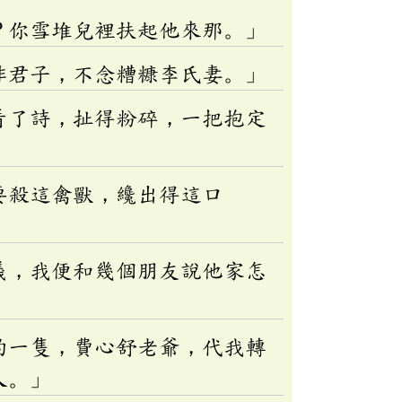
？你雪堆兒裡扶起他來那。」
非君子，不念糟糠李氏妻。」
看了詩，扯得粉碎，一把抱定
要殺這禽獸，纔出得這口
義，我便和幾個朋友說他家怎
的一隻，費心舒老爺，代我轉
人。」