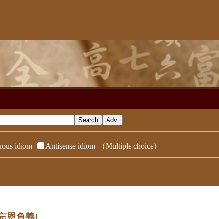
ous idiom
Antisense idiom
（Multiple choice）
[忘恩負義]