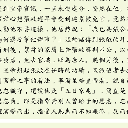
受到宣帝賞識，一直未受處分，安然在位。
絮舜心想張敞遲早會受到連累被免官，竟然
人勸他不要這樣，他居然說：「我已為張公
為何還要幫他辦事？」這些話傳到張敞的耳
行刑後，絮舜的家屬上告張敞審判不公，以
輕發落，免去官職，貶為庶人。幾個月後，
。宣帝想起張敞在任時的功績，又派使者去
對絮舜之事的看法，準備呈給皇帝看。說自
怠忽職守，還說他是「五日京兆」，簡直是
恩忘義」即是指背棄別人曾給予的恩惠，忘
裡演變而出，指受人恩惠而不知報答，反而