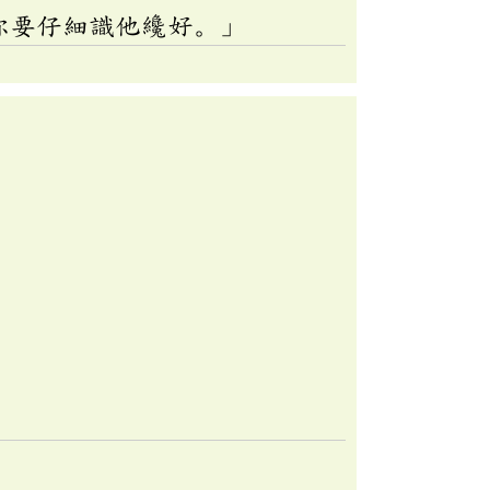
你要仔細識他纔好。」