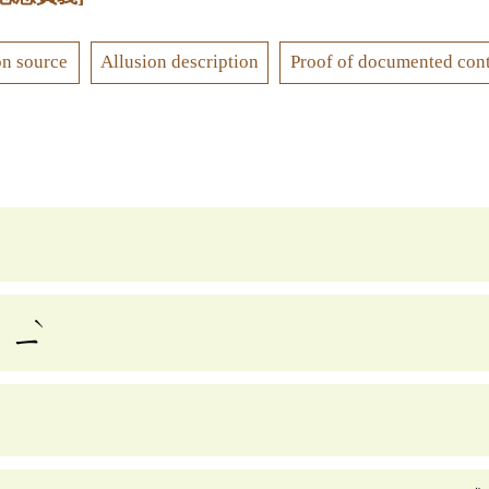
on source
Allusion description
Proof of documented con
ˋ
ㄧ