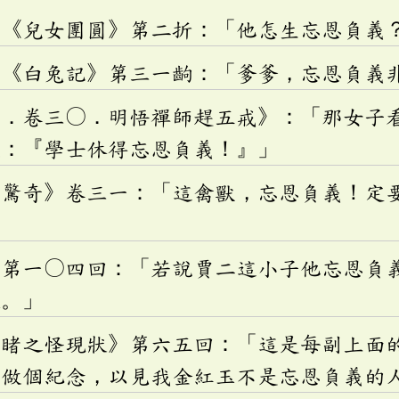
奎《兒女團圓》第二折：「他怎生忘恩負義
氏《白兔記》第三一齣：「爹爹，忘恩負義
言．卷三〇．明悟禪師趕五戒》：「那女子
道：『學士休得忘恩負義！』」
案驚奇》卷三一：「這禽獸，忘恩負義！定
》第一〇四回：「若說賈二這小子他忘恩負
人。」
目睹之怪現狀》第六五回：「這是每副上面
，做個紀念，以見我金紅玉不是忘恩負義的