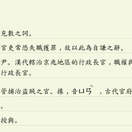
謙充數之詞。
代官吏常恐失職獲罪，故以此為自謙之辭。
兆尹。漢代轄治京兆地區的行政長官，職權
的行政長官。
ˋ
主管捕治盜賊之官。掾，音
ㄩㄢ
，古代官
的。
恩授與。