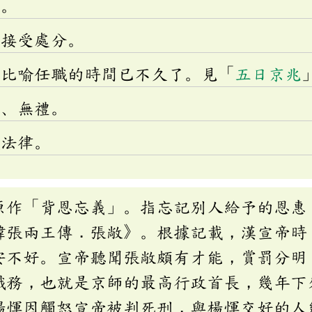
劾。
：接受處分。
：比喻任職的時間已不久了。見「
五日京兆
肖、無禮。
壞法律。
原作「背恩忘義」。指忘記別人給予的恩惠
韓張兩王傳．張敞》。根據記載，漢宣帝時
安不好。宣帝聽聞張敞頗有才能，賞罰分明
職務，也就是京師的最高行政首長，幾年下
楊惲因觸怒宣帝被判死刑，與楊惲交好的人