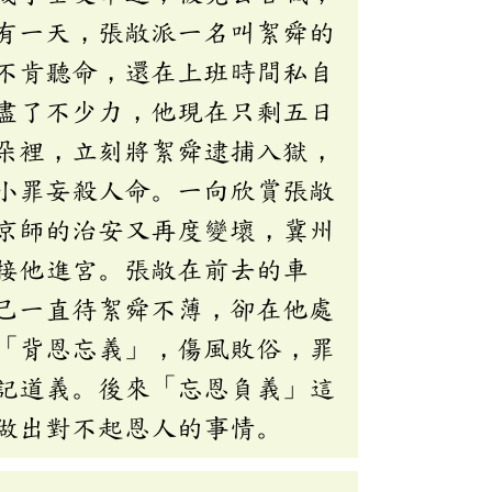
有一天，張敞派一名叫絮舜的
不肯聽命，還在上班時間私自
盡了不少力，他現在只剩五日
朵裡，立刻將絮舜逮捕入獄，
小罪妄殺人命。一向欣賞張敞
京師的治安又再度變壞，冀州
接他進宮。張敞在前去的車
己一直待絮舜不薄，卻在他處
「背恩忘義」，傷風敗俗，罪
記道義。後來「忘恩負義」這
做出對不起恩人的事情。