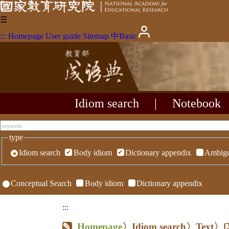
☰
:::
Homepage
User guide
Sitemap
中
Basic
Idiom search
|
Notebook
type
Idiom search
Body idiom
Dictionary appendix
Ambigu
Conceptual Search
Body idiom
Dictionary appendix
:::
Homepage
〉Idiom search〉Text〉