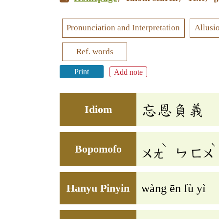
Pronunciation and Interpretation
Allusi
Ref. words
Print
Add note
忘恩負義
Idiom
ˋ
ˋ
Bopomofo
ㄨㄤ
ㄣ
ㄈㄨ
Hanyu Pinyin
wàng ēn fù yì