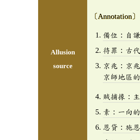
〔Annotation〕
備位：自
待罪：古
Allusion
京兆：京
source
京師地區
賊捕掾：
素：一向
恩貸：施