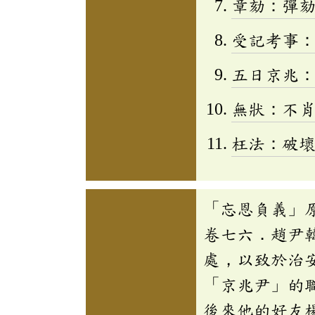
章劾：彈
受記考事
五日京兆
無狀：不
枉法：破
「忘恩負義」
卷七六．趙尹
處，以致於治
「京兆尹」的
後來他的好友