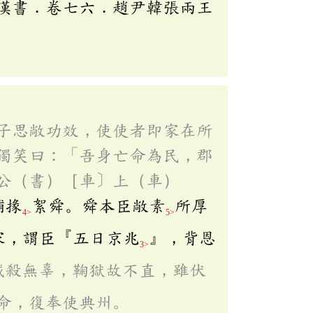
漢書．卷七六．趙尹韓張兩王
子思敞功效，使使者即家在所
獨笑曰：「吾身亡命為民，郡
公（書）［車〕上（車）
捕掾
絮舜。舜本臣敞素
所厚
4>
5>
家，謂臣『五日京兆
』，背恩
3>
賊殺無辜，鞠獄故不直，雖伏
命，復奉使典州。