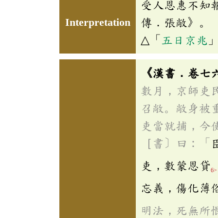
受人恩惠不知
Interpretation
傳．張敞》。
△「
五日京兆
《漢書．卷七
數月，京師吏
召敞。敞身被
吏當就捕，今
［書〕曰：「
吏，數蒙恩貸
6>
忘義，傷化薄
明法，死無所