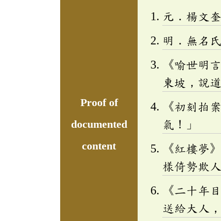
元．楊文
明．無名
《喻世明
東坡，說
Proof of
《初刻拍
documented
氣！」
content
《紅樓夢
樣倚勢欺
《二十年
送給大人