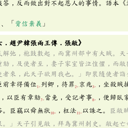
報答，反而做出對不起恩人的事情。語本《
」、「
背信棄義
」
六．趙尹韓張兩王傳．張敞》
民解弛，枹鼓數起，而冀州部中有大賊。天
重劾，及使者至，妻子家室皆泣惶懼，而敞
使者來，此天子欲用我也。」即裝隨使者詣
臣前幸得備位
列卿，待罪
京兆
，坐殺賊
1>
2>
3>
，以臣有章劾
當免，受記考事
，便歸臥
7>
8>
俗。臣竊以舜無狀
，枉法
以誅之。
臣敞
10>
11>
恨。」天子引見敞，拜為冀州刺史。敞起亡