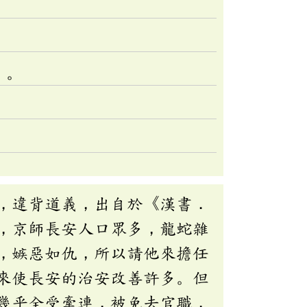
」。
，違背道義，出自於《漢書．
，京師長安人口眾多，龍蛇雜
，嫉惡如仇，所以請他來擔任
來使長安的治安改善許多。但
幾乎全受牽連，被免去官職，