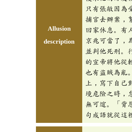
只有張敞因為
捕官去辦案，
Allusion
回家休息。有
京兆可當了，
description
並判他死刑。
的宣帝將他從
也有盜賊為亂
上，寫下自己
境危險之時，
無可逭。「背
句成語就從這