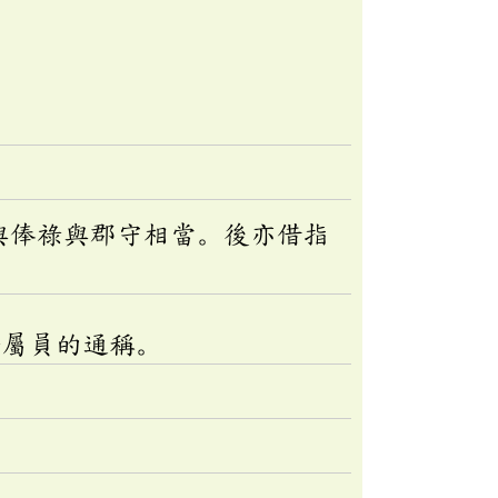
與俸祿與郡守相當。後亦借指
府屬員的通稱。