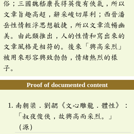
俗；三國魏嵇康長得英俊有俠氣，所以
文章旨趣高超，辭采峻切犀利；西晉潘
岳性情輕浮思想敏捷，所以文章流暢幽
美。由此類推出，人的性情和寫出來的
文章風格是相符的。後來「興高采烈」
被用來形容興致勃勃，情緒熱烈的樣
子。
Proof of documented content
南朝梁．劉勰《文心雕龍．體性》：
「叔夜俊俠，故興高而采烈。」
（源）