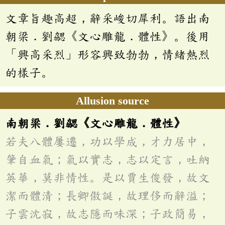
文章旨趣高超，辭采峻切犀利。語出南
朝梁．劉勰《文心雕龍．體性》。後用
「興高采烈」形容興致勃勃，情緒熱烈
的樣子。
Allusion source
南朝梁．劉勰《文心雕龍．體性》
若夫八體屢遷，功以學成，才力居中，
肇自血氣；氣以實志，志以定言，吐納
英華，莫非情性。是以賈生俊發，故文
潔而體清；長卿傲誕，故理侈而辭溢；
子雲沈寂，故志隱而味深；子政簡易，