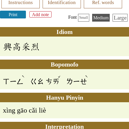
Instructions
Identification
Ref. words
Print
Add note
Large
Font
Medium
Small
Idiom
興高采烈
Bopomofo
ˋ
ˇ
ˋ
ㄒㄧㄥ
ㄍㄠ
ㄘㄞ
ㄌㄧㄝ
Hanyu Pinyin
xìng gāo cǎi liè
Interpretation