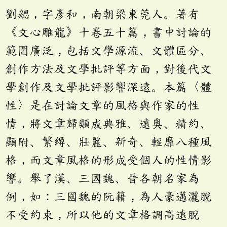
劉勰，字彥和，南朝梁東莞人。著有
《文心雕龍》十卷五十篇，書中討論的
範圍廣泛，包括文學源流、文體區分、
創作方法及文學批評等方面，對後代文
學創作及文學批評影響深遠。本篇〈體
性〉是在討論文章的風格與作家的性
情，將文章歸類成典雅、遠奧、精約、
顯附、繁縟、壯麗、新奇、輕靡八種風
格，而文章風格的形成受個人的性情影
響。舉了漢、三國魏、晉各朝名家為
例，如：三國魏的阮籍，為人豪邁灑脫
不受約束，所以他的文章格調高遠脫