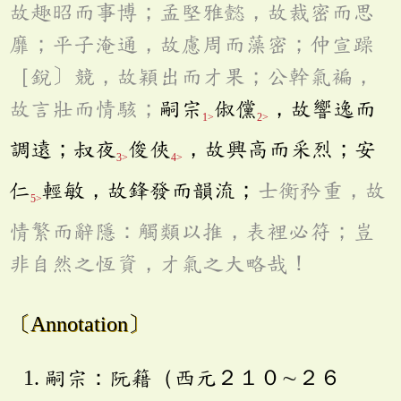
故趣昭而事博；孟堅雅懿，故裁密而思
靡；平子淹通，故慮周而藻密；仲宣躁
［銳〕競，故穎出而才果；公幹氣褊，
故言壯而情駭；
嗣宗
俶儻
，故響逸而
1>
2>
調遠；叔夜
俊俠
，故興高而采烈；安
3>
4>
仁
輕敏，故鋒發而韻流；
士衡矜重，故
5>
情繁而辭隱：觸類以推，表裡必符；豈
非自然之恆資，才氣之大略哉！
〔Annotation〕
嗣宗：阮籍（西元２１０∼２６