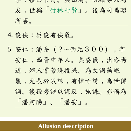
友，世稱「
竹林七賢
」。後為司馬昭
所害。
俊俠：英俊有俠氣。
安仁：潘岳（？∼西元３００），字
安仁，西晉中牟人。美姿儀，出洛陽
道，婦人嘗縈繞投果。為文詞藻絕
麗，尤長於哀誄，有悼亡詩，為世傳
誦。後孫秀誣以謀反，族誅。亦稱為
「潘河陽」、「潘安」。
Allusion description