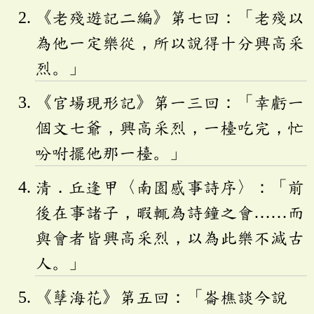
《老殘遊記二編》第七回：「老殘以
為他一定樂從，所以說得十分興高采
烈。」
《官場現形記》第一三回：「幸虧一
個文七爺，興高采烈，一檯吃完，忙
吩咐擺他那一檯。」
清．丘逢甲〈南園感事詩序〉：「前
後在事諸子，暇輒為詩鐘之會……而
與會者皆興高采烈，以為此樂不減古
人。」
《孽海花》第五回：「崙樵談今說