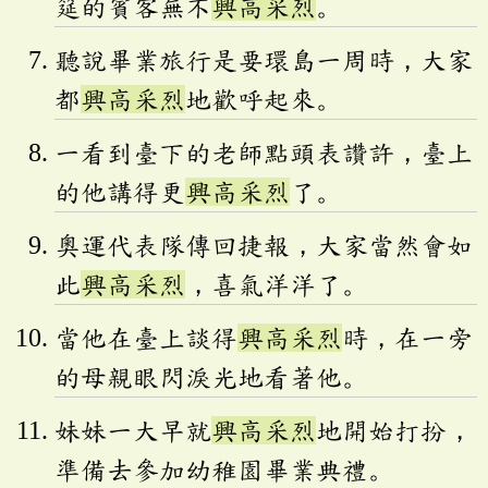
筵的賓客無不
興高采烈
。
聽說畢業旅行是要環島一周時，大家
都
興高采烈
地歡呼起來。
一看到臺下的老師點頭表讚許，臺上
的他講得更
興高采烈
了。
奧運代表隊傳回捷報，大家當然會如
此
興高采烈
，喜氣洋洋了。
當他在臺上談得
興高采烈
時，在一旁
的母親眼閃淚光地看著他。
妹妹一大早就
興高采烈
地開始打扮，
準備去參加幼稚園畢業典禮。