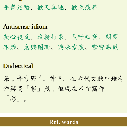
手舞足蹈
、
歡天喜地
、
歡欣鼓舞
Antisense idiom
灰心喪氣
、
沒精打采
、
長吁短嘆
、
悶悶
不樂
、
意興闌珊
、
興味索然
、
鬱鬱寡歡
Dialectical
ˇ
采，音ㄘㄞ
。神色。在古代文獻中雖有
作興高「彩」烈，但現在不宜寫作
「彩」。
Ref. words