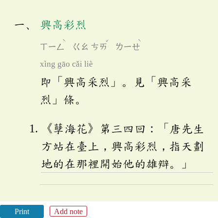
興高彩烈
ˋ
ˇ
ˋ
ㄒㄧㄥ
ㄍㄠ
ㄘㄞ
ㄌㄧㄝ
xìng gāo cǎi liè
即「興高采烈」。見「興高采
烈」條。
《孽海花》第三四回：「唐先生
方站在臺上，興高彩烈，指天劃
地的在那裡開始他的雄辯。」
Print
Add note