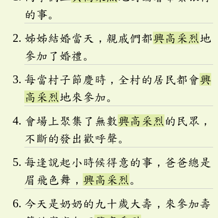
的事。
姊姊結婚當天，親戚們都
興高采烈
地
參加了婚禮。
每當村子節慶時，全村的居民都會
興
高采烈
地來參加。
會場上聚集了無數
興高采烈
的民眾，
不斷的發出歡呼聲。
每逢說起小時候得意的事，爸爸總是
眉飛色舞，
興高采烈
。
今天是奶奶的九十歲大壽，來參加壽