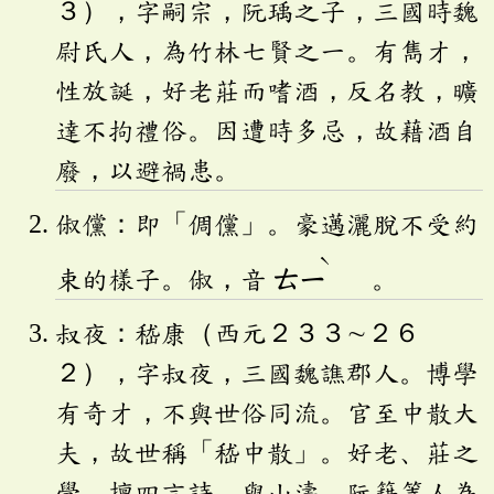
３），字嗣宗，阮瑀之子，三國時魏
尉氏人，為竹林七賢之一。有雋才，
性放誕，好老莊而嗜酒，反名教，曠
達不拘禮俗。因遭時多忌，故藉酒自
廢，以避禍患。
俶儻：即「倜儻」。豪邁灑脫不受約
ˋ
束的樣子。俶，音
ㄊㄧ
。
叔夜：嵇康（西元２３３∼２６
２），字叔夜，三國魏譙郡人。博學
有奇才，不與世俗同流。官至中散大
夫，故世稱「嵇中散」。好老、莊之
學，擅四言詩。與山濤、阮籍等人為