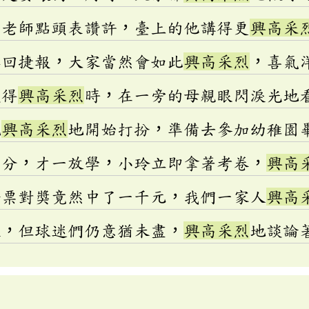
的老師點頭表讚許，臺上的他講得更
興高采
傳回捷報，大家當然會如此
興高采烈
，喜氣
談得
興高采烈
時，在一旁的母親眼閃淚光地
就
興高采烈
地開始打扮，準備去參加幼稚園
百分，才一放學，小玲立即拿著考卷，
興高
發票對獎竟然中了一千元，我們一家人
興高
束，但球迷們仍意猶未盡，
興高采烈
地談論