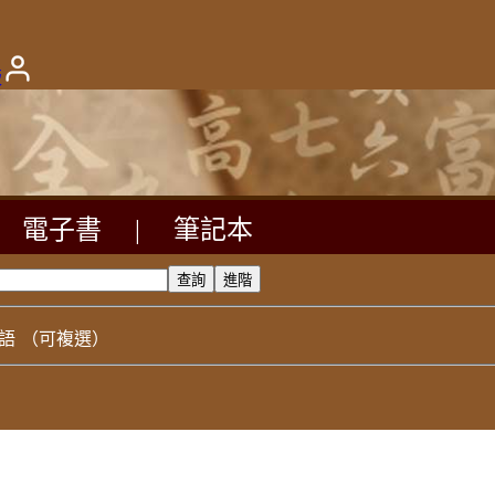
版
電子書
|
筆記本
語
（可複選）