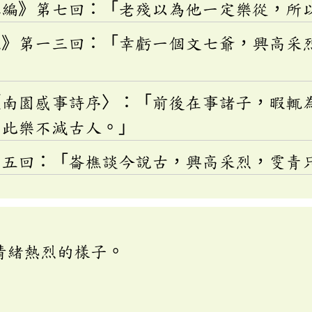
二編》第七回：「老殘以為他一定樂從，所
記》第一三回：「幸虧一個文七爺，興高采
〈南園感事詩序〉：「前後在事諸子，暇輒
為此樂不減古人。」
第五回：「崙樵談今說古，興高采烈，雯青
情緒熱烈的樣子。