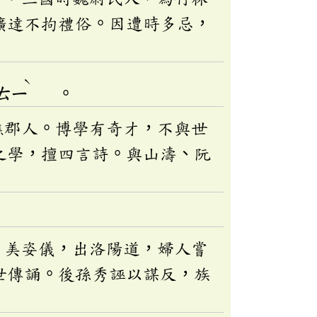
曠達不拘禮俗。因遭時多忌，
ˋ
ㄊㄧ
。
譙郡人。博學有奇才，不與世
之學，擅四言詩。與山濤、阮
。美姿儀，出洛陽道，婦人嘗
世傳誦。後孫秀誣以謀反，族