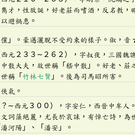
有雋才，性放誕，好老莊而嗜酒，反名教，
，以避禍患。
倜儻」。豪邁灑脫不受約束的樣子。俶，音
（西元２３３∼２６２），字叔夜，三國魏
至中散大夫，故世稱「嵇中散」。好老、莊
，世稱「
竹林七賢
」。後為司馬昭所害。
有俠氣。
（？∼西元３００），字安仁，西晉中牟人
為文詞藻絕麗，尤長於哀誄，有悼亡詩，為
「潘河陽」、「潘安」。