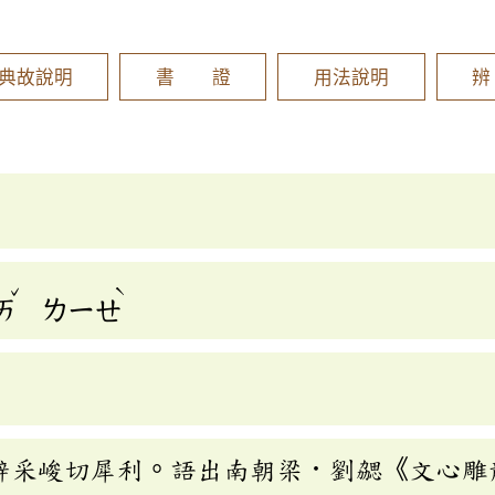
]
典故說明
書 證
用法說明
ˇ
ˋ
ㄞ
ㄌㄧㄝ
辭采峻切犀利。語出南朝梁．劉勰《文心雕