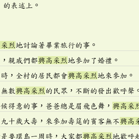
」的表述上。
高采烈
地討論著畢業旅行的事。
天，親戚們都
興高采烈
地參加了婚禮。
慶時，全村的居民都會
興高采烈
地來參加。
了無數
興高采烈
的民眾，不斷的發出歡呼聲
時候得意的事，爸爸總是眉飛色舞，
興高采
的九十歲大壽，來參加壽筵的賓客無不
興高
行是要環島一周時，大家都
興高采烈
地歡呼