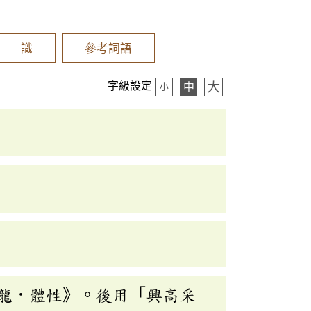
辨 識
參考詞語
大
字級設定
中
小
龍．體性》。後用「興高采