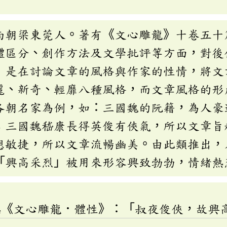
南朝梁東莞人。著有《文心雕龍》十卷五十
體區分、創作方法及文學批評等方面，對後
〉是在討論文章的風格與作家的性情，將文
麗、新奇、輕靡八種風格，而文章風格的形
各朝名家為例，如：三國魏的阮籍，為人豪
；三國魏嵇康長得英俊有俠氣，所以文章旨
想敏捷，所以文章流暢幽美。由此類推出，
「興高采烈」被用來形容興致勃勃，情緒熱
勰《文心雕龍．體性》：「叔夜俊俠，故興