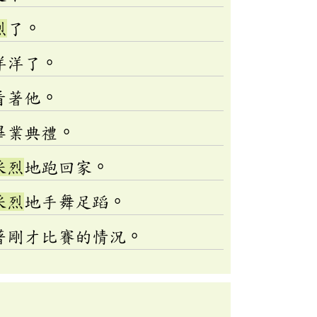
烈
了。
洋洋了。
看著他。
畢業典禮。
采烈
地跑回家。
采烈
地手舞足蹈。
著剛才比賽的情況。