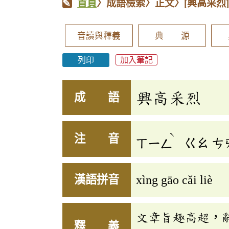
首頁
〉成語檢索〉正文〉
[興高采烈
音讀與釋義
典 源
列印
加入筆記
興高采烈
成 語
ˋ
注 音
ㄒㄧㄥ
ㄍㄠ
ㄘ
漢語拼音
xìng gāo cǎi liè
文章旨趣高超，
釋 義