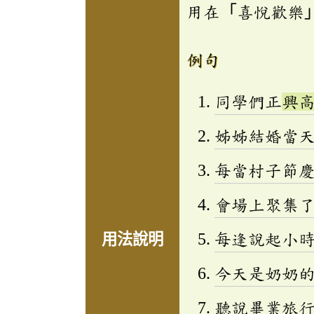
用在「喜悅歡樂
例句
同學們正
興
姊姊結婚當
每當村子節
會場上聚集
每逢說起小
用法說明
今天是奶奶
聽說畢業旅