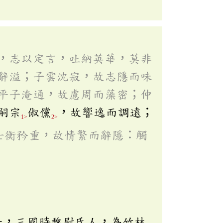
，志以定言，吐納英華，莫非
辭溢；子雲沈寂，故志隱而味
平子淹通，故慮周而藻密；仲
嗣宗
俶儻
，故響逸而調遠；
1>
2>
士衡矜重，故情繁而辭隱：觸
子，三國時魏尉氏人，為竹林