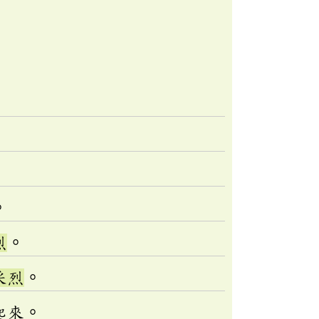
。
烈
。
采烈
。
起來。