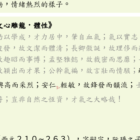
勃，情緒熱烈的樣子。
文心雕龍．體性》
功以學成，才力居中，肇自血氣；氣以實志
俊發，故文潔而體清；長卿傲誕，故理侈而
故趣昭而事博；孟堅雅懿，故裁密而思靡；
故穎出而才果；公幹氣褊，故言壯而情駭；
興高而采烈；安仁
輕敏，故鋒發而韻流；
5>
符；豈非自然之恆資，才氣之大略哉！
（西元２１０∼２６３），字嗣宗，阮瑀之