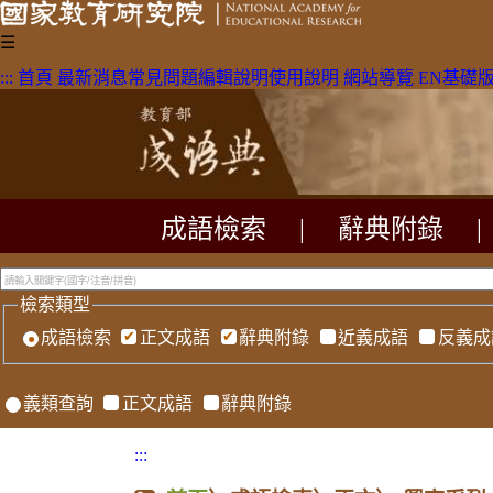
☰
:::
首頁
最新消息
常見問題
編輯說明
使用說明
網站導覽
EN
基礎
成語檢索
|
辭典附錄
|
檢索類型
成語檢索
正文成語
辭典附錄
近義成語
反義成
義類查詢
正文成語
辭典附錄
:::