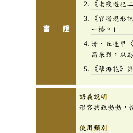
《老殘遊記
《官場現形
書 證
一檯。」
清．丘逢甲
高采烈，以
《孽海花》
語義說明
形容興致勃勃，
使用類別