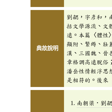
劉勰，字彥和，
括文學源流、文
遠。本篇〈體性
顯附、繁縟、壯
典故說明
漢、三國魏、晉
章格調高遠脫俗
潘岳性情輕浮思
是相符的。後來
南朝梁．劉