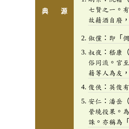
七賢之一。
典 源
故藉酒自廢
俶儻：即「
叔夜：嵇康
俗同流。官
籍等人為友
俊俠：英俊
安仁：潘岳
縈繞投果。
誅。亦稱為