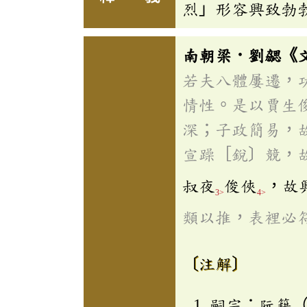
烈」形容興致勃
南朝梁．劉勰《
若夫八體屢遷，
情性。是以賈生
深；子政簡易，
宣躁［銳〕競，
叔夜
俊俠
，故
3>
4>
類以推，表裡必
〔注解〕
嗣宗：阮籍