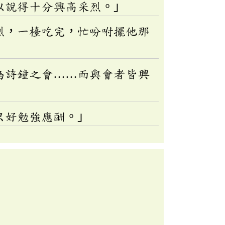
以說得十分興高采烈。」
烈，一檯吃完，忙吩咐擺他那
為詩鐘之會……而與會者皆興
只好勉強應酬。」