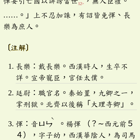
惲妄引亡國以誹謗當世
，無人臣禮。
12>
……。」上不忍加誅，有詔皆免惲、長
樂為庶人。
〔注解〕
長樂：戴長樂。西漢時人，生卒不
詳。宣帝寵臣，官任太僕。
廷尉：職官名。秦始置，九卿之一，
掌刑獄。北齊以後稱「大理寺卿」。
ˋ
惲：音
ㄩㄣ
。楊惲 （？∼西元前５
４），字子幼，西漢華陰人，為司馬