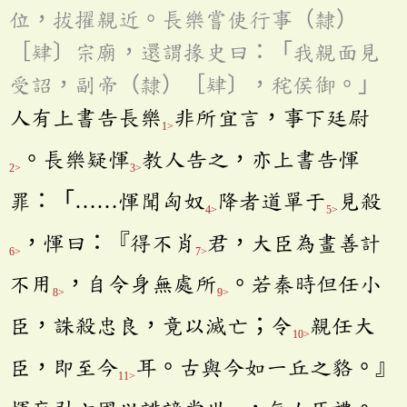
位，拔擢親近。長樂嘗使行事（隸）
［肄〕宗廟，還謂掾史曰：「我親面見
受詔，副帝（隸）［肄〕，秺侯御。」
人有上書告長樂
非所宜言，事下廷尉
1>
。長樂疑惲
教人告之，亦上書告惲
2>
3>
罪：「……惲聞匈奴
降者道單于
見殺
4>
5>
，惲曰：『得不肖
君，大臣為畫善計
6>
7>
不用
，自令身無處所
。若秦時但任小
8>
9>
臣，誅殺忠良，竟以滅亡；令
親任大
10>
臣，即至今
耳。古與今如一丘之貉。』
11>