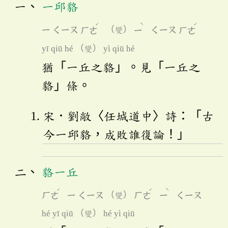
一邱貉
ˊ
ˋ
ˊ
ㄧ
ㄑㄧㄡ
ㄏㄜ
（變）
ㄧ
ㄑㄧㄡ
ㄏㄜ
yī qiū hé （變） yì qiū hé
猶「一丘之貉」。見「一丘之
貉」條。
宋．劉敞〈任城道中〉詩：「古
今一邱貉，成敗誰復論！」
貉一丘
ˊ
ˊ
ˋ
ㄏㄜ
ㄧ
ㄑㄧㄡ
（變）
ㄏㄜ
ㄧ
ㄑㄧㄡ
hé yī qiū （變） hé yì qiū