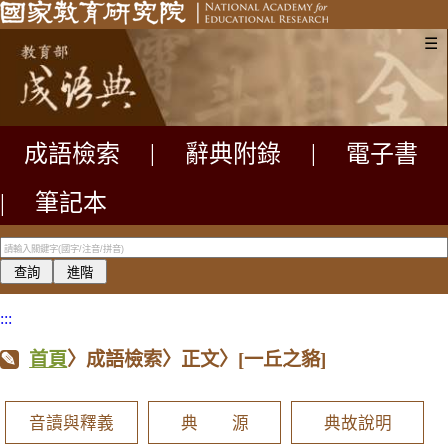
☰
成語檢索
|
辭典附錄
|
電子書
|
筆記本
:::
首頁
〉成語檢索〉正文〉
[一丘之貉]
音讀與釋義
典 源
典故說明