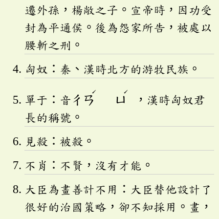
遷外孫，楊敞之子。宣帝時，因功受
封為平通侯。後為怨家所告，被處以
腰斬之刑。
匈奴：秦、漢時北方的游牧民族。
ˊ
ˊ
單于：音
ㄔㄢ
ㄩ
，漢時匈奴君
長的稱號。
見殺：被殺。
不肖：不賢，沒有才能。
大臣為畫善計不用：大臣替他設計了
很好的治國策略，卻不知採用。畫，