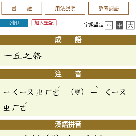
書 證
用法說明
參考詞語
列印
加入筆記
大
字級設定
中
小
成 語
一丘之貉
注 音
ˊ
ˋ
ㄧ
ㄑㄧㄡ
ㄓ
ㄏㄜ
（變）
ㄧ
ㄑㄧㄡ
ˊ
ㄓ
ㄏㄜ
漢語拼音