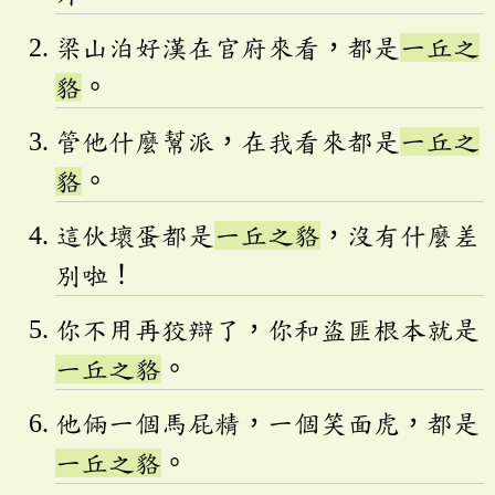
梁山泊好漢在官府來看，都是
一丘之
貉
。
管他什麼幫派，在我看來都是
一丘之
貉
。
這伙壞蛋都是
一丘之貉
，沒有什麼差
別啦！
你不用再狡辯了，你和盜匪根本就是
一丘之貉
。
他倆一個馬屁精，一個笑面虎，都是
一丘之貉
。