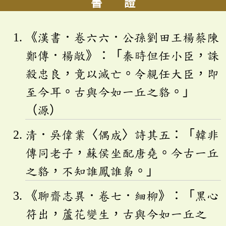
書 證
《漢書．卷六六．公孫劉田王楊蔡陳
鄭傳．楊敞》：「秦時但任小臣，誅
殺忠良，竟以滅亡。令親任大臣，即
至今耳。古與今如一丘之貉。」
（源）
清．吳偉業〈偶成〉詩其五：「韓非
傳同老子，蘇侯坐配唐堯。今古一丘
之貉，不知誰鳳誰梟。」
《聊齋志異．卷七．細柳》：「黑心
符出，蘆花變生，古與今如一丘之