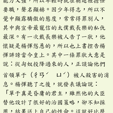
能力又強，所以年輕時就在朝廷裡擔任
要職，聲名顯赫。因少年得志，所以不
覺中顯露驕傲的態度，常常得罪別人，
其中與宣帝最寵信的太僕戴長樂的私仇
最深。有一次戴長樂被人告了一狀，他
懷疑是楊惲慫恿的，所以也上書控告楊
惲誹謗當今皇上。其中一條罪狀大意是
說：從匈奴投降過來的人，正談論他們
ˊ
ˊ
首領單于（ㄔㄢ
ㄩ
）被人殺害的消
息。楊惲聽了之後，就發表議論說：
「單于真是昏庸的君主，雖然他的大臣
替他設計了很好的治國策略，卻不知採
用，結果送上自己的性命。這就好比歷