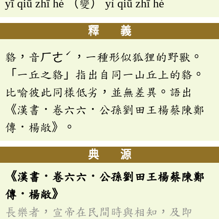
yī qiū zhī hé （變） yì qiū zhī hé
釋 義
ˊ
貉，音ㄏㄜ
，一種形似狐狸的野獸。
「一丘之貉」指出自同一山丘上的貉。
比喻彼此同樣低劣，並無差異。語出
《漢書．卷六六．公孫劉田王楊蔡陳鄭
傳．楊敞》。
典 源
《漢書．卷六六．公孫劉田王楊蔡陳鄭
傳．楊敞》
長樂者，宣帝在民間時與相知，及即