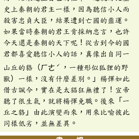
史上秦朝的君主一樣，因為聽信小人而
殺害忠貞大臣，結果遭到亡國的噩運。
如果當時秦朝的君王肯採納忠言，也許
今天還是秦朝的天下呢！從古到今的國
君都喜愛聽信小人的話，真像出自同一
ˊ
山丘的貉（ㄏㄜ
，一種形似狐狸的野
獸）一樣，沒有什麼差別。」楊惲如此
借古諷今，實在是太猖狂無禮了！宣帝
聽了很生氣，就將楊惲免職。後來「一
丘之貉」由此演變而來，用來比喻彼此
同樣低劣，並無差異。