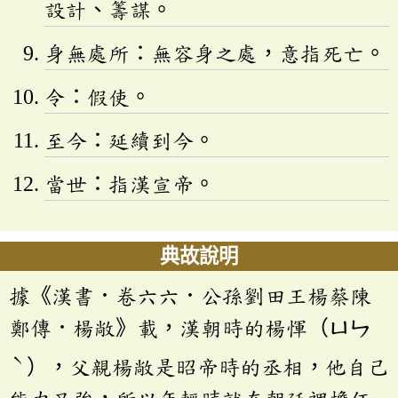
設計、籌謀。
身無處所：無容身之處，意指死亡。
令：假使。
至今：延續到今。
當世：指漢宣帝。
典故說明
據《漢書．卷六六．公孫劉田王楊蔡陳
鄭傳．楊敞》載，漢朝時的楊惲（ㄩㄣ
ˋ
），父親楊敞是昭帝時的丞相，他自己