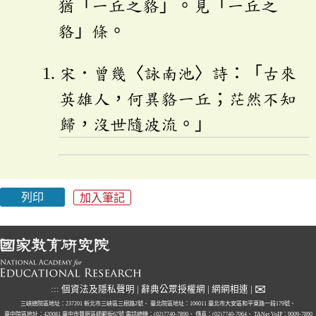
猶「一丘之貉」。見「一丘之
貉」條。
宋．曾幾〈詠南池〉詩：「古來
英雄人，何異貉一丘；茫然不知
歸，沒世隨波流。」
列印
加入筆記
✉
:::
個資法及隱私聲明
|
辭典公眾授權網
|
網網相連
|
三峽總院區地址：237201 新北市三峽區三樹路2號、
臺北院區地址：106011 臺北市大安區和平東路一段179號、
臺中院區地址：420081 臺中市豐原區師範街67號
電話總機：(02)7740-7890、
傳真：(02)7740-7064、
TANet VoIP：9009-7890