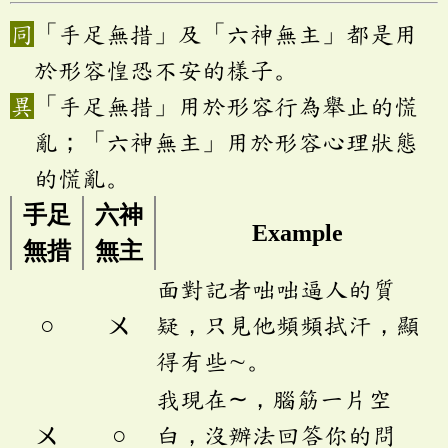
「手足無措」及「六神無主」都是用
於形容惶恐不安的樣子。
「手足無措」用於形容行為舉止的慌
亂；「六神無主」用於形容心理狀態
的慌亂。
手足
六神
Example
無措
無主
面對記者咄咄逼人的質
○
ㄨ
疑，只見他頻頻拭汗，顯
得有些∼。
我現在∼，腦筋一片空
ㄨ
○
白，沒辦法回答你的問