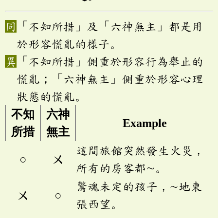
「不知所措」及「六神無主」都是用
於形容慌亂的樣子。
「不知所措」側重於形容行為舉止的
慌亂；「六神無主」側重於形容心理
狀態的慌亂。
不知
六神
Example
所措
無主
這間旅館突然發生火災，
○
ㄨ
所有的房客都∼。
驚魂未定的孩子，∼地東
ㄨ
○
張西望。