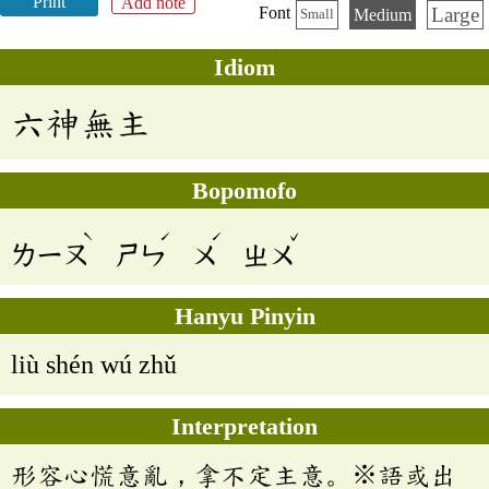
Print
Add note
Large
Font
Medium
Small
Idiom
六神無主
Bopomofo
ˋ
ˊ
ˊ
ˇ
ㄌㄧㄡ
ㄕㄣ
ㄨ
ㄓㄨ
Hanyu Pinyin
liù shén wú zhǔ
Interpretation
形容心慌意亂，拿不定主意。※語或出