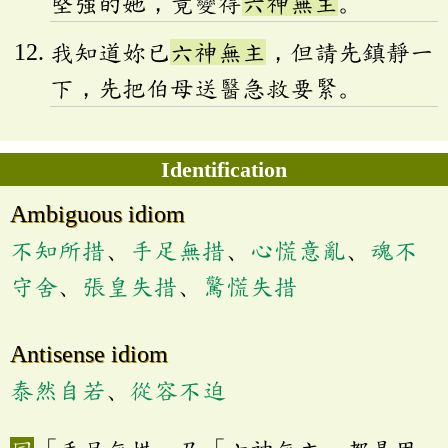
堅強的她，竟變得
六神無主
。
我知道妳已
六神無主
，但請先鎮靜一
下，先把伯母送醫急救要緊。
Identification
Ambiguous idiom
不知所措
、
手足無措
、
心慌意亂
、
魂不
守舍
、
張皇失措
、
驚慌失措
Antisense idiom
泰然自若
、
從容不迫