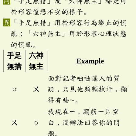
「手足無措」及「六神無主」都是用
於形容惶恐不安的樣子。
「手足無措」用於形容行為舉止的慌
亂；「六神無主」用於形容心理狀態
的慌亂。
手足
六神
Example
無措
無主
面對記者咄咄逼人的質
○
ㄨ
疑，只見他頻頻拭汗，顯
得有些∼。
我現在∼，腦筋一片空
ㄨ
○
白，沒辦法回答你的問
題。