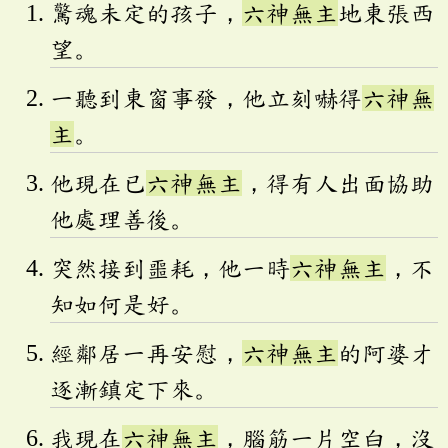
驚魂未定的孩子，
六神無主
地東張西
望。
一聽到東窗事發，他立刻嚇得
六神無
主
。
他現在已
六神無主
，得有人出面協助
他處理善後。
突然接到噩耗，他一時
六神無主
，不
知如何是好。
經鄰居一再安慰，
六神無主
的阿婆才
逐漸鎮定下來。
我現在
六神無主
，腦筋一片空白，沒