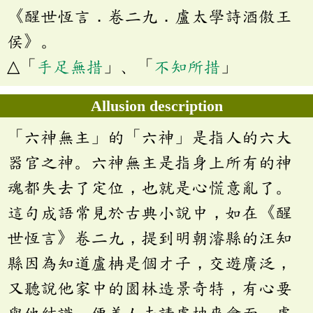
《醒世恆言．卷二九．盧太學詩酒傲王
侯》。
△「
手足無措
」、「
不知所措
」
Allusion description
「六神無主」的「六神」是指人的六大
器官之神。六神無主是指身上所有的神
魂都失去了定位，也就是心慌意亂了。
這句成語常見於古典小說中，如在《醒
世恆言》卷二九，提到明朝濬縣的汪知
縣因為知道盧柟是個才子，交遊廣泛，
又聽說他家中的園林造景奇特，有心要