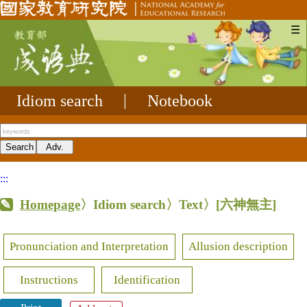
☰
Idiom search
|
Notebook
:::
Homepage
〉Idiom search〉Text〉
[六神無主]
Pronunciation and Interpretation
Allusion description
Instructions
Identification