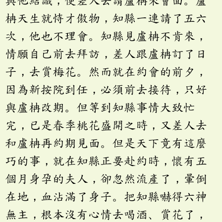
與他結識，便差人去請盧柟來會面。盧
柟天生就恃才傲物，知縣一連請了五六
次，他也不理會。知縣見盧柟不肯來，
情願自己前去拜訪，差人跟盧柟訂了日
子，去賞梅花。然而就在約會的前夕，
因為新按院到任，必須前去接待，只好
與盧柟改期。但等到知縣事情大致忙
完，已是春季桃花盛開之時，又差人去
和盧柟再約期見面。但是天下竟有這麼
巧的事，就在知縣正要赴約時，懷有五
個月身孕的夫人，卻忽然流產了，暈倒
在地，血沾滿了身子。把知縣嚇得六神
無主，根本沒有心情去喝酒、賞花了，