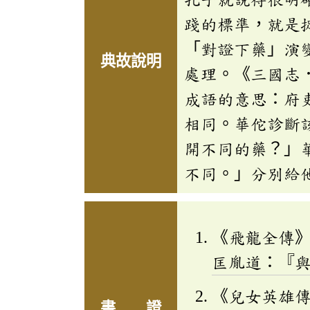
踐的標準，就是
「對證下藥」演
典故說明
處理。《三國志
成語的意思：府
相同。華佗診斷
開不同的藥？」
不同。」分別給
《飛龍全傳
匡胤道：『
《兒女英雄
書 證