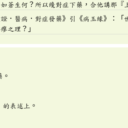
，如蒼生何？所以纔對症下藥，合他講那『
疏證．醫病．對症發藥》引《病玉緣》：「
不瘳之理？」
藥。
」的表述上。