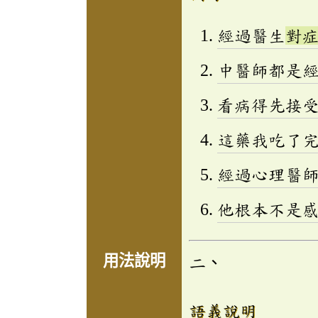
經過醫生
對
中醫師都是
看病得先接
這藥我吃了
經過心理醫
他根本不是
用法說明
二、
語義說明