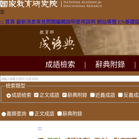
☰
:::
首頁
最新消息
常見問題
編輯說明
使用說明
網站導覽
EN
基礎
成語檢索
|
辭典附錄
|
檢索類型
成語檢索
正文成語
辭典附錄
近義成語
反義成
義類查詢
正文成語
辭典附錄
:::