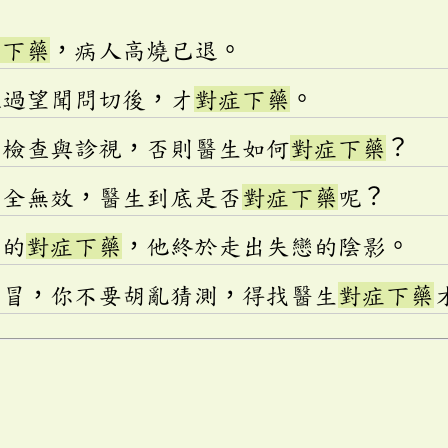
症下藥
，病人高燒已退。
經過望聞問切後，才
對症下藥
。
受檢查與診視，否則醫生如何
對症下藥
？
完全無效，醫生到底是否
對症下藥
呢？
師的
對症下藥
，他終於走出失戀的陰影。
感冒，你不要胡亂猜測，得找醫生
對症下藥