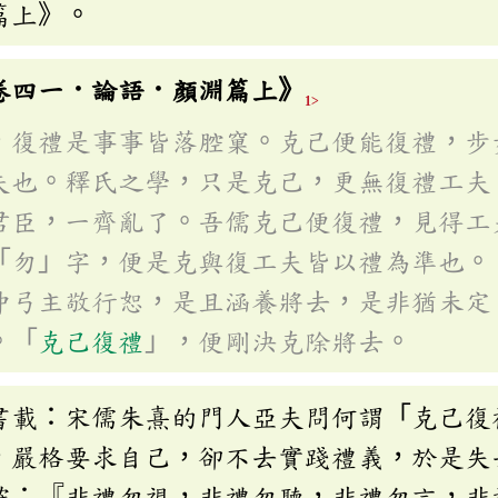
篇上》。
卷四一．論語．顏淵篇上》
1>
，復禮是事事皆落腔窠。克己便能復禮，步
夫也。釋氏之學，只是克己，更無復禮工夫
君臣，一齊亂了。吾儒克己便復禮，見得工
「勿」字，便是克與復工夫皆以禮為準也。
仲弓主敬行恕，是且涵養將去，是非猶未定
。「
克己復禮
」，便剛決克除將去。
書載：宋儒朱熹的門人亞夫問何謂「克己復
，嚴格要求自己，卻不去實踐禮義，於是失
確：『非禮勿視，非禮勿聽，非禮勿言，非