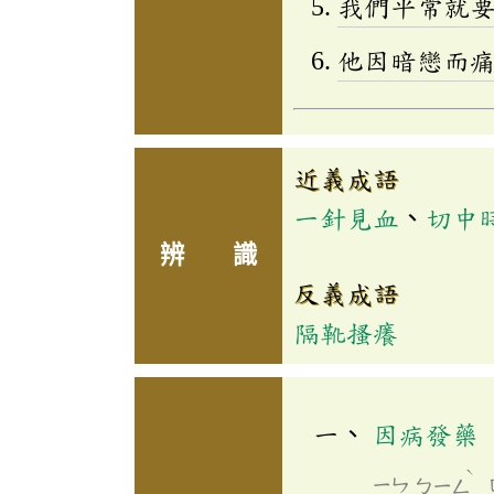
我們平常就
他因暗戀而
近義成語
一針見血
、
切中
辨 識
反義成語
隔靴搔癢
因病發藥
ˋ
ㄧㄣ
ㄅㄧㄥ