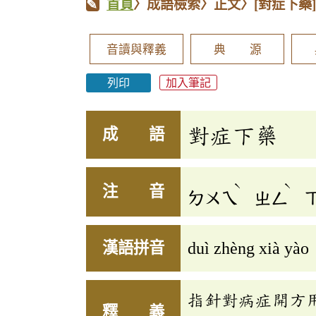
首頁
〉成語檢索〉正文〉
[對症下藥
音讀與釋義
典 源
列印
加入筆記
對症下藥
成 語
ˋ
ˋ
注 音
ㄉㄨㄟ
ㄓㄥ
漢語拼音
duì zhèng xià yào
指針對病症開方
釋 義