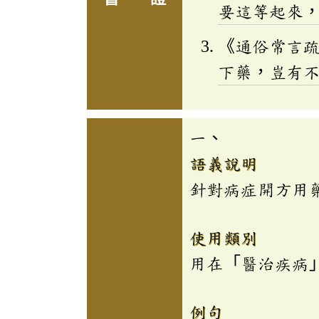
要這等起來
《通俗常言
下藥，豈有
一、
語義說明
針對病症開方用
使用類別
用在「醫治疾病
例句