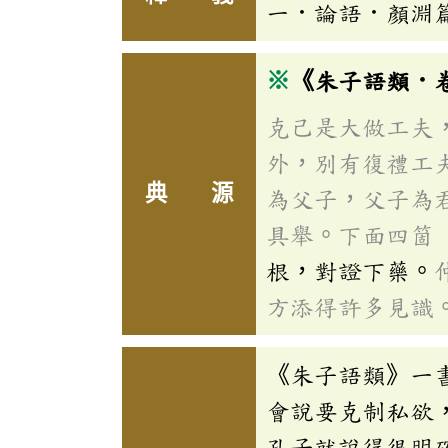
一．論語．顏淵
※
《朱子語類．
克己是大做工夫
外，別有復禮工
典 源
為父子，父子為
具舉。下面四箇
根，對證下藥。
方添得許多見識
《朱子語類》一
會說要克制私欲
孔子就說得很明