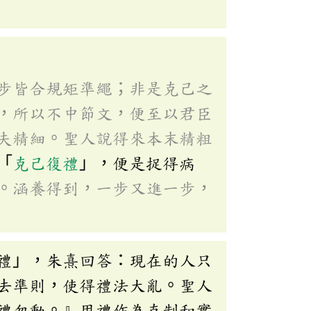
步皆合規矩準繩；非是克己之
，所以不中節文，便至以君臣
夫精細。聖人說得來本末精粗
「
克己復禮
」，便是捉得病
。涵養得到，一步又進一步，
禮」，朱熹回答：現在的人只
去準則，使得禮法大亂。聖人
禮勿動。』用禮作為克制和實