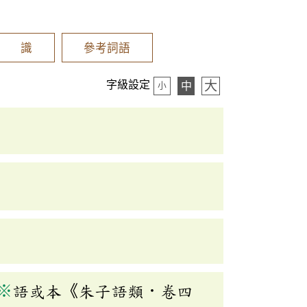
辨 識
參考詞語
大
字級設定
中
小
※
語或本《朱子語類．卷四