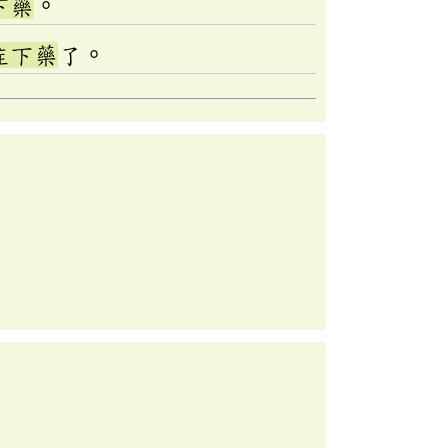
下藥
。
症下藥
了。