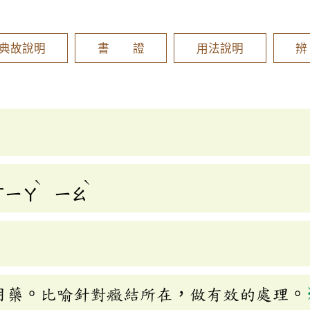
]
典故說明
書 證
用法說明
ˋ
ˋ
ㄒㄧㄚ
ㄧㄠ
用藥。比喻針對癥結所在，做有效的處理。