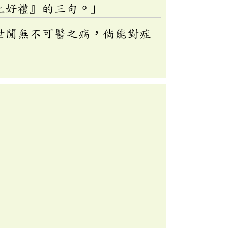
上好禮』的三句。」
世閒無不可醫之病，倘能對症