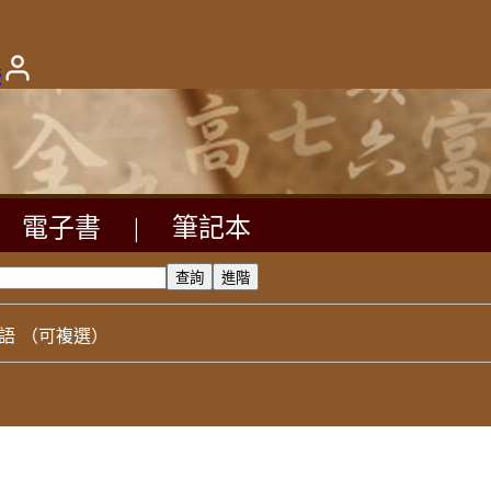
版
電子書
|
筆記本
語
（可複選）