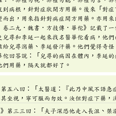
捉到病根，針對症狀開方用藥。後來「對症
變而出，用來指針對病症開方用藥。亦用來
．卷二九．魏書．方技傳．華佗》記載了一
吏兒尋和李延一起來找名醫華佗看病，他們
該給兒尋潟藥、李延發汗藥。他們覺得奇怪
華佗回答說：「兒尋的病因在體內，李延的
他們用藥，隔天就都好了。
》第五八回：「太醫道：『此乃中風不語急
與其坐視，寧可服而勿效。汝但對症下藥，
傳》第三三回：「夫子深恐他走入長沮、桀