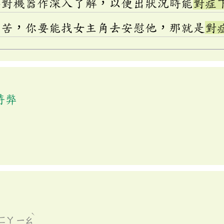
要對機器作深入了解，以便出狀況時能
對症
痛苦，你要能找女主角去安慰他，那就是
對
時弊
ˋ
ㄈㄚ
ㄧㄠ