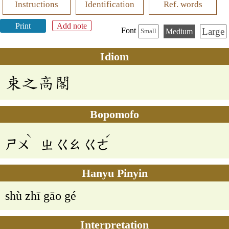
Instructions
Identification
Ref. words
Print
Add note
Large
Font
Medium
Small
Idiom
束之高閣
Bopomofo
ˋ
ˊ
ㄕㄨ
ㄓ
ㄍㄠ
ㄍㄜ
Hanyu Pinyin
shù zhī gāo gé
Interpretation