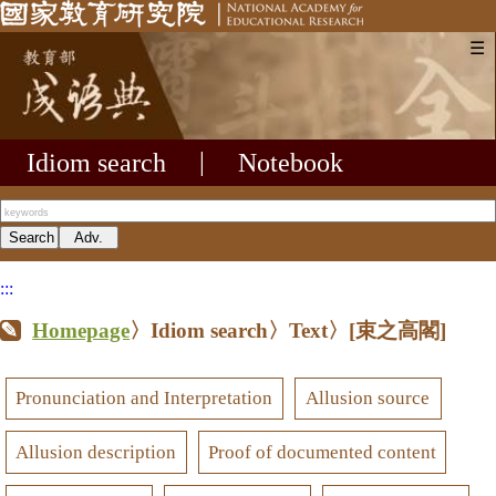
☰
Idiom search
|
Notebook
:::
Homepage
〉Idiom search〉Text〉
[束之高閣]
Pronunciation and Interpretation
Allusion source
Allusion description
Proof of documented content