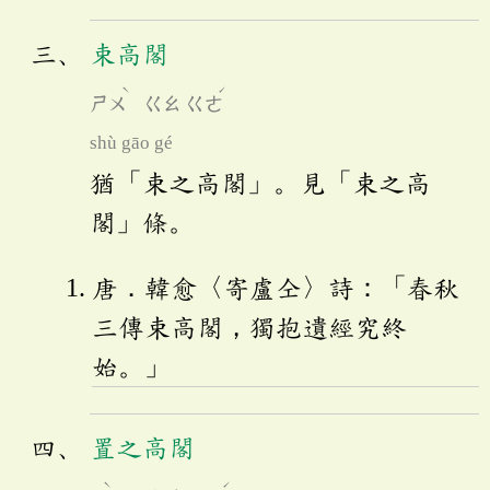
束高閣
ˋ
ˊ
ㄕㄨ
ㄍㄠ
ㄍㄜ
shù gāo gé
猶「束之高閣」。見「束之高
閣」條。
唐．韓愈〈寄盧仝〉詩：「春秋
三傳束高閣，獨抱遺經究終
始。」
置之高閣
ˋ
ˊ