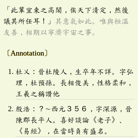
「此輩宜束之高閣，俟天下清定，然後
議其所任耳！」
其意氣如此。唯與桓溫
友善，相期以寧濟宇宙之事。
〔Annotation〕
杜乂：晉杜陵人，生卒年不詳。字弘
理，杜預孫。長相俊美，性格柔和，
王羲之稱讚他
殷浩：？∼西元３５６，字深源，晉
陳郡長平人。喜好談論《老子》、
《易經》，在當時負有盛名。