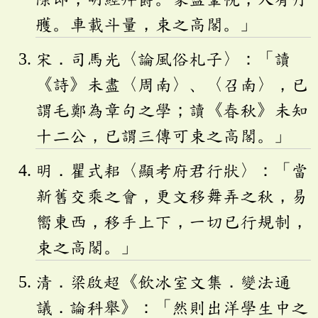
雘。車載斗量，束之高閣。」
宋．司馬光〈論風俗札子〉：「讀
《詩》未盡〈周南〉、〈召南〉，已
謂毛鄭為章句之學；讀《春秋》未知
十二公，已謂三傳可束之高閣。」
明．瞿式耜〈顯考府君行狀〉：「當
新舊交乘之會，更文移舞弄之秋，易
嚮東西，移手上下，一切已行規制，
束之高閣。」
清．梁啟超《飲冰室文集．變法通
議．論科舉》：「然則出洋學生中之