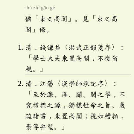
shù zhì gāo gé
猶「束之高閣」。見「束之高
閣」條。
清．錢謙益〈洪武正韻箋序〉：
「學士大夫束置高閣，不復省
視。」
清．江藩〈漢學師承記序〉：
「至於濂、洛、關、閩之學，不
究禮樂之源，獨標性命之旨。義
疏諸書，束置高閣；視如糟粕，
棄等弁髦。」