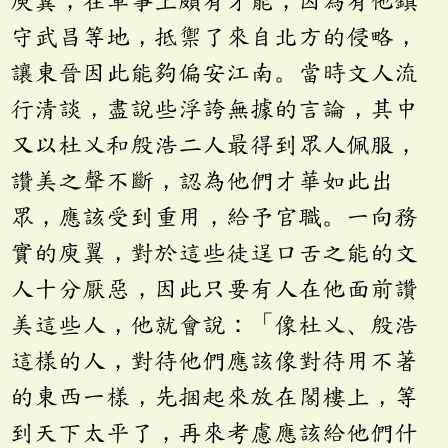
守武昌等地，抵禦了來自北方的侵略，
讓東晉因此能夠偏安江南。當時文人流
行清談，盡說些浮誇無據的言論，其中
又以杜乂和殷浩二人最得到眾人佩服，
讚美之聲不斷，認為他們才華如此出
眾，應該受到重用，給予官職。一向務
實的庾翼，對於這些徒逞口舌之能的文
人十分厭惡，因此只要有人在他面前讚
美這些人，他就會說：「像杜乂、殷浩
這樣的人，對待他們應該像對待用不著
的東西一樣，先捆起來放在閣樓上，等
到天下太平了，再來考慮應該給他們什