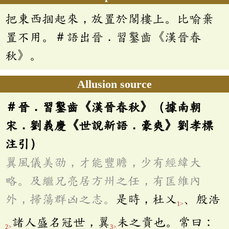
把東西捆起來，放置於閣樓上。比喻棄
置不用。＃語出晉．習鑿齒《漢晉春
秋》。
Allusion source
＃晉．習鑿齒《漢晉春秋》（據南朝
宋．劉義慶《世說新語．豪爽》劉孝標
注引）
翼風儀美劭，才能豐贍，少有經緯大
略。及繼兄亮居方州之任，有匡維內
外，掃蕩群凶之志。
是時，杜乂
、殷浩
1>
諸人盛名冠世，翼
未之貴也。常曰：
2>
3>