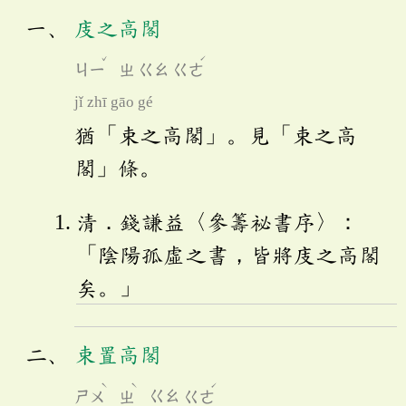
庋之高閣
ˇ
ˊ
ㄐㄧ
ㄓ
ㄍㄠ
ㄍㄜ
jǐ zhī gāo gé
猶「束之高閣」。見「束之高
閣」條。
清．錢謙益〈參籌祕書序〉：
「陰陽孤虛之書，皆將庋之高閣
矣。」
束置高閣
ˋ
ˋ
ˊ
ㄕㄨ
ㄓ
ㄍㄠ
ㄍㄜ