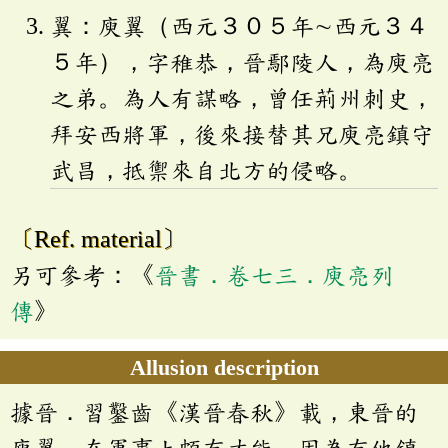
翼：庾翼（西元３０５年∼西元３４
５年），字稚恭，晉鄢陵人，為庾亮
之弟。為人有謀略，曾任荊州刺史，
拜安西將軍，後來接替其兄庾亮鎮守
武昌，抵禦來自北方的侵略。
〔Ref. material〕
另可參考：《
晉書．卷七三．庾亮列
傳
》
Allusion description
據晉．習鑿齒《漢晉春秋》載，東晉的
庾翼，在軍事上頗有才能，因為有他鎮