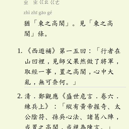
ㄓ
ㄓ
ㄍㄠ
ㄍㄜ
zhì zhī gāo gé
猶「束之高閣」。見「束之高
閣」條。
《西遊補》第一五回：「行者在
山凹裡，見師父果然做了將軍，
取經一事，置之高閣，心中大
亂，無可奈何。」
清．鄭觀應《盛世危言．卷六．
練兵上》：「縱有黃帝握奇、太
公陰符、孫吳心法、諸葛八陣，
或置之高閣，或視為陳言。」