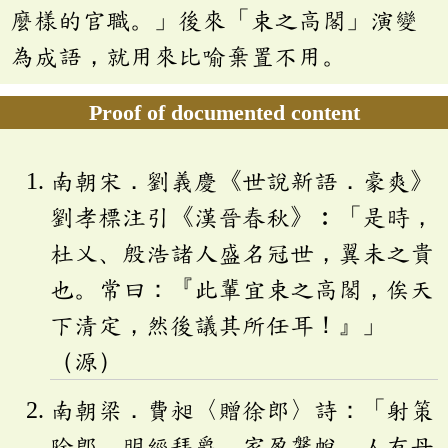
麼樣的官職。」後來「束之高閣」演變
為成語，就用來比喻棄置不用。
Proof of documented content
南朝宋．劉義慶《世說新語．豪爽》
劉孝標注引《漢晉春秋》︰「是時，
杜乂、殷浩諸人盛名冠世，翼未之貴
也。常曰：『此輩宜束之高閣，俟天
下清定，然後議其所任耳！』」
（源）
南朝梁．費昶〈贈徐郎〉詩：「射策
除郎，明經拜爵。家盈鞶帨，人有丹