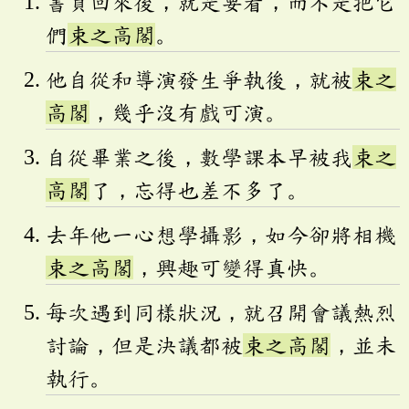
書買回來後，就是要看，而不是把它
們
束之高閣
。
他自從和導演發生爭執後，就被
束之
高閣
，幾乎沒有戲可演。
自從畢業之後，數學課本早被我
束之
高閣
了，忘得也差不多了。
去年他一心想學攝影，如今卻將相機
束之高閣
，興趣可變得真快。
每次遇到同樣狀況，就召開會議熱烈
討論，但是決議都被
束之高閣
，並未
執行。