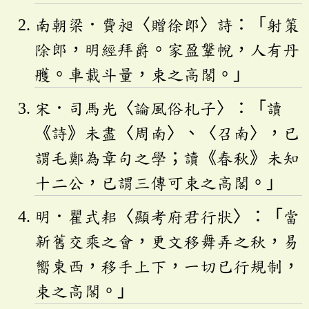
南朝梁．費昶〈贈徐郎〉詩：「射策
除郎，明經拜爵。家盈鞶帨，人有丹
雘。車載斗量，束之高閣。」
宋．司馬光〈論風俗札子〉：「讀
《詩》未盡〈周南〉、〈召南〉，已
謂毛鄭為章句之學；讀《春秋》未知
十二公，已謂三傳可束之高閣。」
明．瞿式耜〈顯考府君行狀〉：「當
新舊交乘之會，更文移舞弄之秋，易
嚮東西，移手上下，一切已行規制，
束之高閣。」