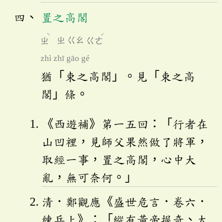
置之高閣
ˋ
ˊ
ㄓ
ㄓ
ㄍㄠ
ㄍㄜ
zhì zhī gāo gé
猶「束之高閣」。見「束之高
閣」條。
《西遊補》第一五回：「行者在
山凹裡，見師父果然做了將軍，
取經一事，置之高閣，心中大
亂，無可奈何。」
清．鄭觀應《盛世危言．卷六．
練兵上》：「縱有黃帝握奇、太