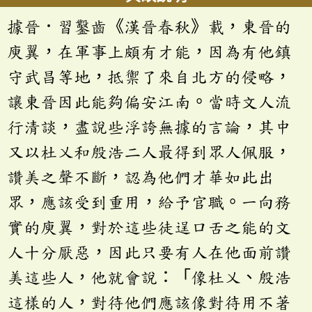
據晉．習鑿齒《漢晉春秋》載，東晉的
庾翼，在軍事上頗有才能，因為有他鎮
守武昌等地，抵禦了來自北方的侵略，
讓東晉因此能夠偏安江南。當時文人流
行清談，盡說些浮誇無據的言論，其中
又以杜乂和殷浩二人最得到眾人佩服，
讚美之聲不斷，認為他們才華如此出
眾，應該受到重用，給予官職。一向務
實的庾翼，對於這些徒逞口舌之能的文
人十分厭惡，因此只要有人在他面前讚
美這些人，他就會說：「像杜乂、殷浩
這樣的人，對待他們應該像對待用不著