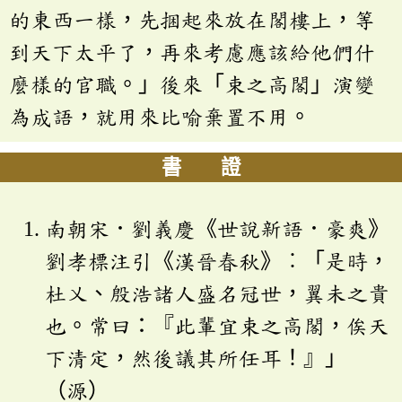
的東西一樣，先捆起來放在閣樓上，等
到天下太平了，再來考慮應該給他們什
麼樣的官職。」後來「束之高閣」演變
為成語，就用來比喻棄置不用。
書 證
南朝宋．劉義慶《世說新語．豪爽》
劉孝標注引《漢晉春秋》︰「是時，
杜乂、殷浩諸人盛名冠世，翼未之貴
也。常曰：『此輩宜束之高閣，俟天
下清定，然後議其所任耳！』」
（源）