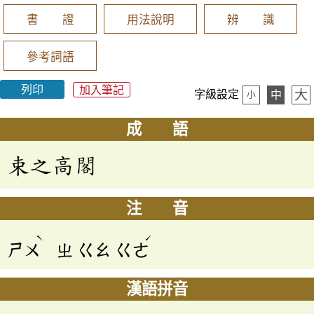
書 證
用法說明
辨 識
參考詞語
列印
加入筆記
大
字級設定
中
小
成 語
束之高閣
注 音
ˋ
ˊ
ㄕㄨ
ㄓ
ㄍㄠ
ㄍㄜ
漢語拼音