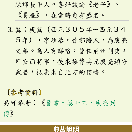
陳郡長平人。喜好談論《老子》、
《易經》，在當時負有盛名。
翼：庾翼（西元３０５年∼西元３４
５年），字稚恭，晉鄢陵人，為庾亮
之弟。為人有謀略，曾任荊州刺史，
拜安西將軍，後來接替其兄庾亮鎮守
武昌，抵禦來自北方的侵略。
〔參考資料〕
另可參考：《
晉書．卷七三．庾亮列
傳
》
典故說明