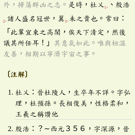
外，掃蕩群凶之志。
是時，杜乂
、殷浩
1>
諸人盛名冠世，翼
未之貴也。常曰：
2>
3>
「此輩宜束之高閣，俟天下清定，然後
議其所任耳！」
其意氣如此。唯與桓溫
友善，相期以寧濟宇宙之事。
〔注解〕
杜乂：晉杜陵人，生卒年不詳。字弘
理，杜預孫。長相俊美，性格柔和，
王羲之稱讚他
殷浩：？∼西元３５６，字深源，晉