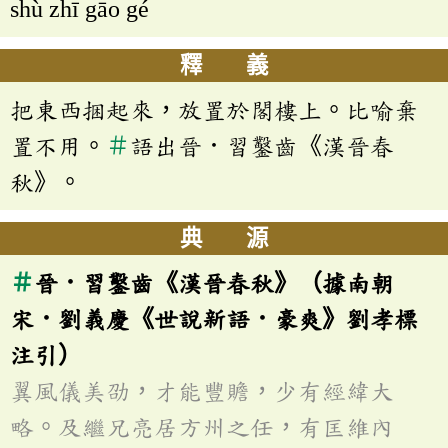
shù zhī gāo gé
釋 義
把東西捆起來，放置於閣樓上。比喻棄
置不用。
＃
語出晉．習鑿齒《漢晉春
秋》。
典 源
＃
晉．習鑿齒《漢晉春秋》（據南朝
宋．劉義慶《世說新語．豪爽》劉孝標
注引）
翼風儀美劭，才能豐贍，少有經緯大
略。及繼兄亮居方州之任，有匡維內