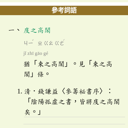
參考詞語
庋之高閣
ˇ
ˊ
ㄐㄧ
ㄓ
ㄍㄠ
ㄍㄜ
jǐ zhī gāo gé
猶「束之高閣」。見「束之高
閣」條。
清．錢謙益〈參籌祕書序〉：
「陰陽孤虛之書，皆將庋之高閣
矣。」