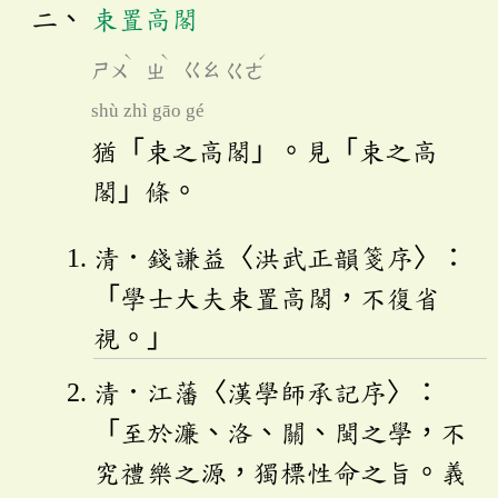
束置高閣
ˋ
ˋ
ˊ
ㄕㄨ
ㄓ
ㄍㄠ
ㄍㄜ
shù zhì gāo gé
猶「束之高閣」。見「束之高
閣」條。
清．錢謙益〈洪武正韻箋序〉：
「學士大夫束置高閣，不復省
視。」
清．江藩〈漢學師承記序〉：
「至於濂、洛、關、閩之學，不
究禮樂之源，獨標性命之旨。義