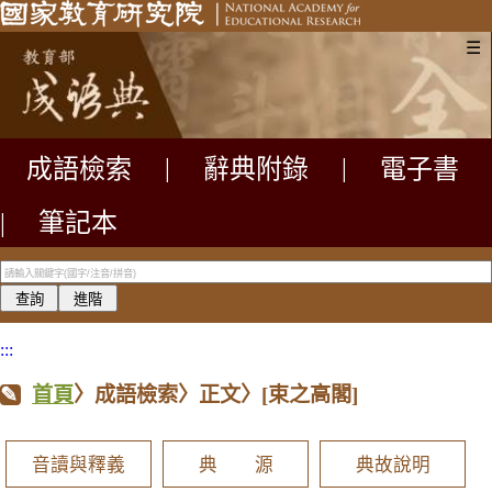
☰
成語檢索
|
辭典附錄
|
電子書
|
筆記本
:::
首頁
〉成語檢索〉正文〉
[束之高閣]
音讀與釋義
典 源
典故說明