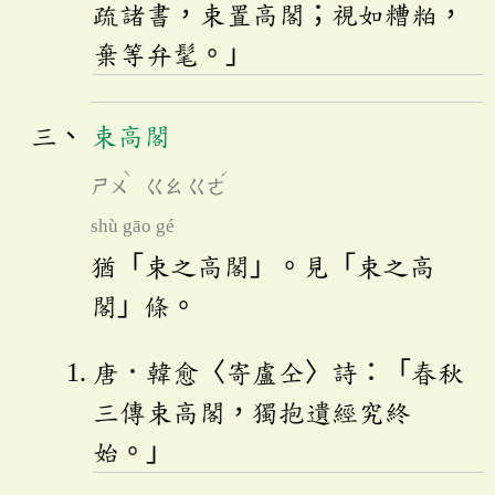
疏諸書，束置高閣；視如糟粕，
棄等弁髦。」
束高閣
ˋ
ˊ
ㄕㄨ
ㄍㄠ
ㄍㄜ
shù gāo gé
猶「束之高閣」。見「束之高
閣」條。
唐．韓愈〈寄盧仝〉詩：「春秋
三傳束高閣，獨抱遺經究終
始。」