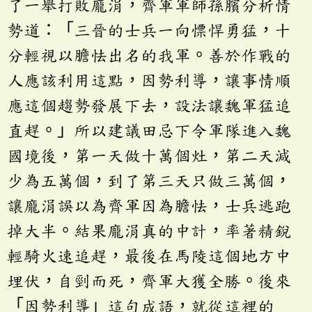
了一舉打敗龐涓，齊軍軍師孫臏分析情
勢道：「三晉的士兵一向慓悍勇猛，十
分輕視以膽怯出名的我軍。善於作戰的
人應該利用這點，因勢利導，讓事情順
應這個趨勢發展下去，設法讓魏軍猛追
直趕。」所以建議田忌下令軍隊進入魏
國境後，第一天做十萬個灶，第二天減
少為五萬個，到了第三天只做三萬個，
讓龐涓誤以為齊軍因為膽怯，士兵逃跑
掉大半。結果龐涓真的中計，率著精銳
輕騎火速追趕，最後在馬陵這個地方中
埋伏，自剄而死，齊軍大獲全勝。後來
「因勢利導」這句成語，就從這裡的