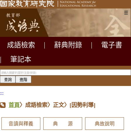
☰
成語檢索
|
辭典附錄
|
電子書
|
筆記本
:::
首頁
〉成語檢索〉正文〉
[因勢利導]
音讀與釋義
典 源
典故說明