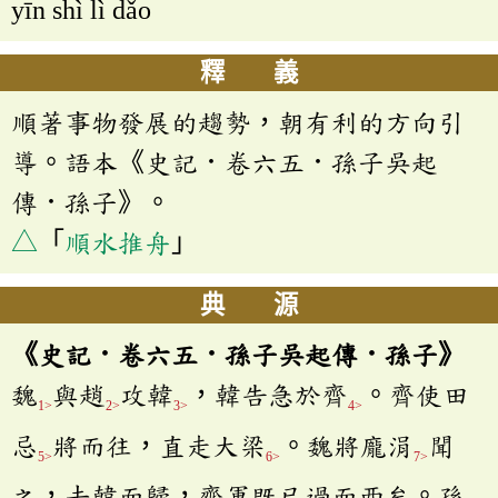
yīn shì lì dǎo
釋 義
順著事物發展的趨勢，朝有利的方向引
導。語本《史記．卷六五．孫子吳起
傳．孫子》。
△
「
順水推舟
」
典 源
《史記．卷六五．孫子吳起傳．孫子》
魏
與趙
攻韓
，韓告急於齊
。齊使田
1>
2>
3>
4>
忌
將而往，直走大梁
。魏將龐涓
聞
5>
6>
7>
之，去韓而歸，齊軍既已過而西矣。孫