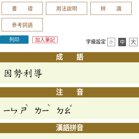
書 證
用法說明
辨 識
參考詞語
列印
加入筆記
大
字級設定
中
小
成 語
因勢利導
注 音
ˋ
ˋ
ˇ
ㄧㄣ
ㄕ
ㄌㄧ
ㄉㄠ
漢語拼音