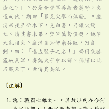
樹之下」。於是令齊軍善射者萬弩，夾
道而伏，期曰「暮見火舉而俱發」。龐
涓果夜至斫木下，見白書，乃鑽火燭
之。讀其書未畢，齊軍萬弩俱發，魏軍
大亂相失。龐涓自知智窮兵敗，乃自
剄，曰：「遂成豎子之名！」齊因乘勝
盡破其軍，虜魏太子申以歸。孫臏以此
名顯天下，世傳其兵法。
〔注解〕
魏：戰國七雄之一，其故址約在今河
南省北部、山西省西南部一帶，後滅