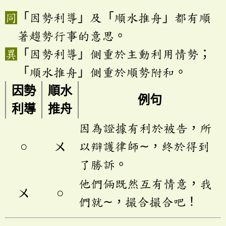
「因勢利導」及「順水推舟」都有順
著趨勢行事的意思。
「因勢利導」側重於主動利用情勢；
「順水推舟」側重於順勢附和。
因勢
順水
例句
利導
推舟
因為證據有利於被告，所
○
ㄨ
以辯護律師∼，終於得到
了勝訴。
他們倆既然互有情意，我
ㄨ
○
們就∼，撮合撮合吧！