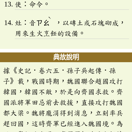
使：命令。
ˋ
灶：音
ㄗㄠ
，以磚土或石塊砌成，
用來生火烹飪的設備。
典故說明
據《史記．卷六五．孫子吳起傳．孫
子》載，戰國時期，魏國聯合趙國攻打
韓國，韓國不敵，於是向齊國求救。齊
國派將軍田忌前去救援，直接攻打魏國
都大梁。魏將龐涓得到消息，立刻率兵
趕回國，這時齊軍已經進入魏國境。為