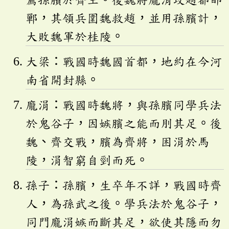
鄲，其領兵圍魏救趙，並用孫臏計，
大敗魏軍於桂陵。
大梁：戰國時魏國首都，地約在今河
南省開封縣。
龐涓：戰國時魏將，與孫臏同學兵法
於鬼谷子，因嫉臏之能而刖其足。後
魏、齊交戰，臏為齊將，困涓於馬
陵，涓智窮自剄而死。
孫子：孫臏，生卒年不詳，戰國時齊
人，為孫武之後。學兵法於鬼谷子，
同門龐涓嫉而斷其足，欲使其隱而勿