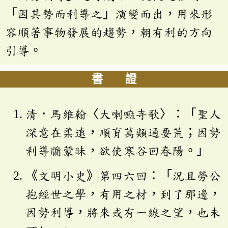
「因其勢而利導之」演變而出，用來形
容順著事物發展的趨勢，朝有利的方向
引導。
書 證
清．馬維翰〈大喇嘛寺歌〉：「聖人
深意在柔遠，順育萬類通要荒；因勢
利導牖蒙昧，欲使寒谷回春陽。」
《文明小史》第四六回：「況且勞公
抱經世之學，有用之材，到了那邊，
因勢利導，將來或有一線之望，也未