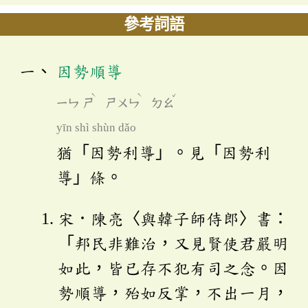
參考詞語
因勢順導
ˋ
ˋ
ˇ
ㄧㄣ
ㄕ
ㄕㄨㄣ
ㄉㄠ
yīn shì shùn dǎo
猶「因勢利導」。見「因勢利
導」條。
宋．陳亮〈與韓子師侍郎〉書：
「邦民非難治，又見賢使君嚴明
如此，皆已存不犯有司之念。因
勢順導，殆如反掌，不出一月，