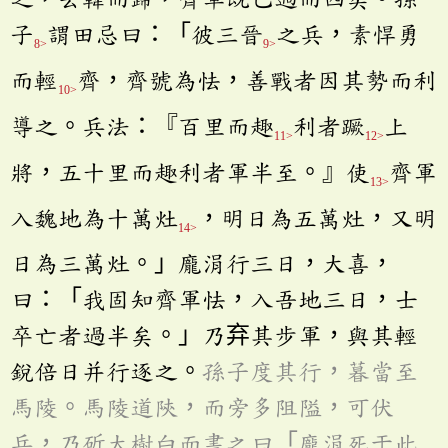
子
謂田忌曰：「彼三晉
之兵，素悍勇
8>
9>
而輕
齊，齊號為怯，善戰者因其勢而利
10>
導之。兵法：『百里而趣
利者蹶
上
11>
12>
將，五十里而趣利者軍半至。』使
齊軍
13>
入魏地為十萬灶
，明日為五萬灶，又明
14>
日為三萬灶。」龐涓行三日，大喜，
曰：「我固知齊軍怯，入吾地三日，士
卒亡者過半矣。」乃弃其步軍，與其輕
銳倍日并行逐之。
孫子度其行，暮當至
馬陵。馬陵道陝，而旁多阻隘，可伏
兵，乃斫大樹白而書之曰「龐涓死于此