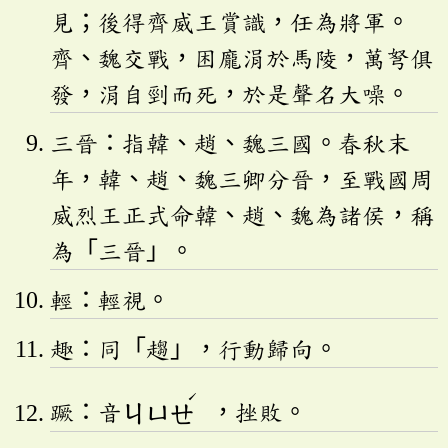
見；後得齊威王賞識，任為將軍。
齊、魏交戰，困龐涓於馬陵，萬弩俱
發，涓自剄而死，於是聲名大噪。
三晉：指韓、趙、魏三國。春秋末
年，韓、趙、魏三卿分晉，至戰國周
威烈王正式命韓、趙、魏為諸侯，稱
為「三晉」。
輕：輕視。
趣：同「趨」，行動歸向。
ˊ
蹶：音
ㄐㄩㄝ
，挫敗。