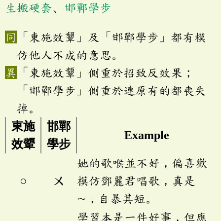
生搬硬套
、
邯鄲學步
「東施效顰」及「邯鄲學步」都有模
仿他人不成的意思。
「東施效顰」側重於招致反效果；
「邯鄲學步」側重於連原有的都喪失
掉。
東施
邯鄲
Example
效顰
學步
她的歌喉並不好，偏喜歡
○
ㄨ
模仿鄧麗君唱歌，真是
∼，自暴其短。
學習本是一件好事，但應