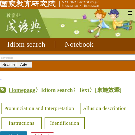
☰
Idiom search
|
Notebook
:::
Homepage
〉Idiom search〉Text〉
[東施效顰]
Pronunciation and Interpretation
Allusion description
Instructions
Identification