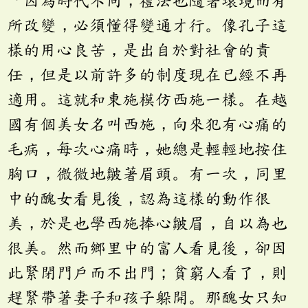
「因為時代不同，禮法也隨著環境而有
所改變，必須懂得變通才行。像孔子這
樣的用心良苦，是出自於對社會的責
任，但是以前許多的制度現在已經不再
適用。這就和東施模仿西施一樣。在越
國有個美女名叫西施，向來犯有心痛的
毛病，每次心痛時，她總是輕輕地按住
胸口，微微地皺著眉頭。有一次，同里
中的醜女看見後，認為這樣的動作很
美，於是也學西施捧心皺眉，自以為也
很美。然而鄉里中的富人看見後，卻因
此緊閉門戶而不出門；貧窮人看了，則
趕緊帶著妻子和孩子躲開。那醜女只知