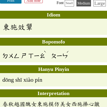
Print
Add note
Large
Font
Medium
Small
Idiom
東施效顰
Bopomofo
ˋ
ˊ
ㄉㄨㄥ
ㄕ
ㄒㄧㄠ
ㄆㄧㄣ
Hanyu Pinyin
dōng shī xiào pín
Interpretation
春秋越國醜女東施模仿美女西施捧心皺