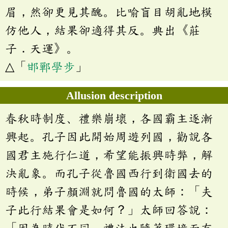
眉，然卻更見其醜。比喻盲目胡亂地模
仿他人，結果卻適得其反。典出《莊
子．天運》。
△「
邯鄲學步
」
Allusion description
春秋時制度、禮樂崩壞，各國霸主逐漸
興起。孔子因此開始周遊列國，勸說各
國君主施行仁道，希望能振興時弊，解
決亂象。而孔子從魯國西行到衛國去的
時候，弟子顏淵就問魯國的太師：「夫
子此行結果會是如何？」太師回答說：