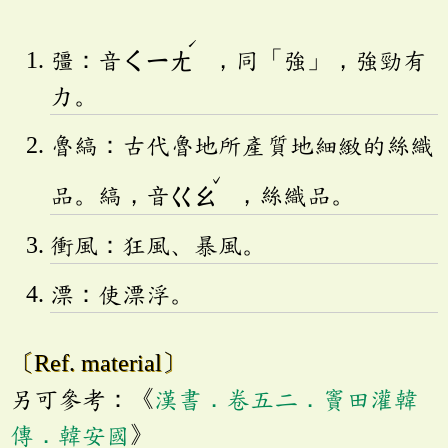
ˊ
彊：音
ㄑㄧㄤ
，同「強」，強勁有
力。
魯縞：古代魯地所產質地細緻的絲織
ˇ
品。縞，音
ㄍㄠ
，絲織品。
衝風：狂風、暴風。
漂：使漂浮。
〔Ref. material〕
另可參考：《
漢書．卷五二．竇田灌韓
傳．韓安國
》