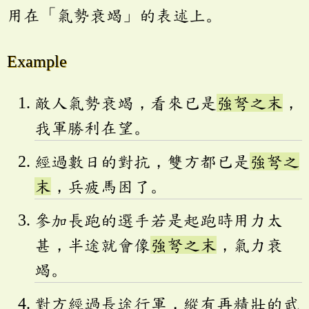
用在「氣勢衰竭」的表述上。
Example
敵人氣勢衰竭，看來已是
強弩之末
，
我軍勝利在望。
經過數日的對抗，雙方都已是
強弩之
末
，兵疲馬困了。
參加長跑的選手若是起跑時用力太
甚，半途就會像
強弩之末
，氣力衰
竭。
對方經過長途行軍，縱有再精壯的武