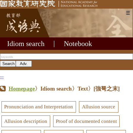
☰
Idiom search
|
Notebook
:::
Homepage
〉Idiom search〉Text〉
[強弩之末]
Pronunciation and Interpretation
Allusion source
Allusion description
Proof of documented content