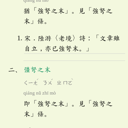
qiáng nǔ mò
猶「強弩之末」。見「強弩之
末」條。
宋．陸游〈老境〉詩：「文章雖
自立，亦已強弩末。」
彊弩之末
ˊ
ˇ
ˋ
ㄑㄧㄤ
ㄋㄨ
ㄓ
ㄇㄛ
qiáng nǔ zhī mò
即「強弩之末」。見「強弩之
末」條。