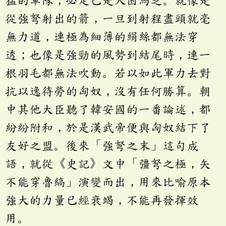
從強弩射出的箭，一旦到射程盡頭就毫
無力道，連極為細薄的絹絲都無法穿
透；也像是強勁的風勢到結尾時，連一
根羽毛都無法吹動。若以如此軍力去對
抗以逸待勞的匈奴，沒有任何勝算。朝
中其他大臣聽了韓安國的一番論述，都
紛紛附和，於是漢武帝便與匈奴結下了
友好之盟。後來「強弩之末」這句成
語，就從《史記》文中「彊弩之極，矢
不能穿魯縞」演變而出，用來比喻原本
強大的力量已經衰竭，不能再發揮效
用。