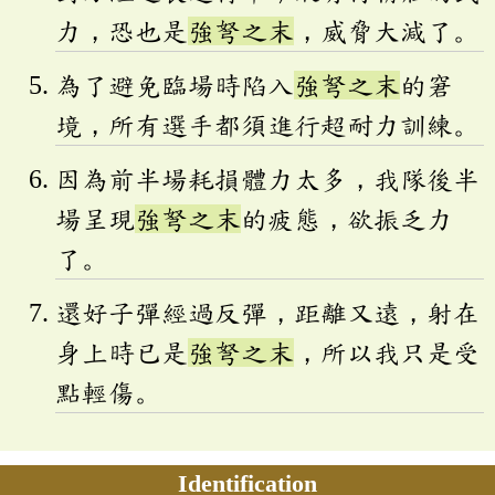
力，恐也是
強弩之末
，威脅大減了。
為了避免臨場時陷入
強弩之末
的窘
境，所有選手都須進行超耐力訓練。
因為前半場耗損體力太多，我隊後半
場呈現
強弩之末
的疲態，欲振乏力
了。
還好子彈經過反彈，距離又遠，射在
身上時已是
強弩之末
，所以我只是受
點輕傷。
Identification