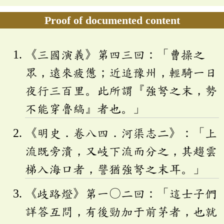
Proof of documented content
《三國演義》第四三回：「曹操之
眾，遠來疲憊；近追豫州，輕騎一日
夜行三百里。此所謂『強弩之末，勢
不能穿魯縞』者也。」
《明史．卷八四．河渠志二》：「上
流既旁潰，又岐下流而分之，其趨雲
梯入海口者，譬猶強弩之末耳。」
《歧路燈》第一〇二回：「這士子們
詳答互問，有後勁加于前茅者，也就