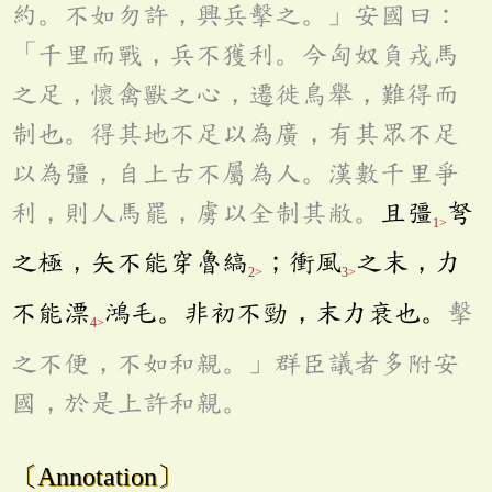
約。不如勿許，興兵擊之。」安國曰：
「千里而戰，兵不獲利。今匈奴負戎馬
之足，懷禽獸之心，遷徙鳥舉，難得而
制也。得其地不足以為廣，有其眾不足
以為彊，自上古不屬為人。漢數千里爭
利，則人馬罷，虜以全制其敝。
且彊
弩
1>
之極，矢不能穿魯縞
；衝風
之末，力
2>
3>
不能漂
鴻毛。非初不勁，末力衰也。
擊
4>
之不便，不如和親。」群臣議者多附安
國，於是上許和親。
〔Annotation〕