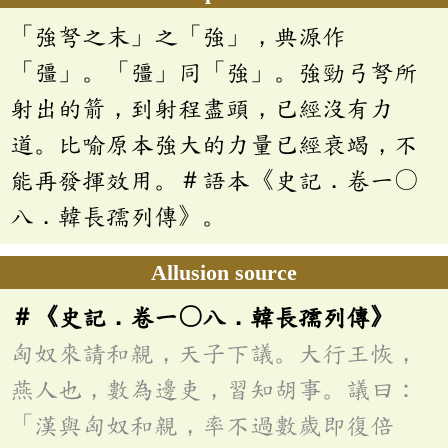
「強弩之末」之「強」，典源作
「彊」。「彊」同「強」。強勁弓弩所
射出的箭，到射程盡頭，已經沒有力
道。比喻原本強大的力量已經衰竭，不
能再發揮效用。＃語本《史記．卷一〇
八．韓長孺列傳》。
Allusion source
＃《史記．卷一〇八．韓長孺列傳》
匈奴來請和親，天子下議。大行王恢，
燕人也，數為邊吏，習知胡事。議曰：
「漢與匈奴和親，率不過數歲即復倍