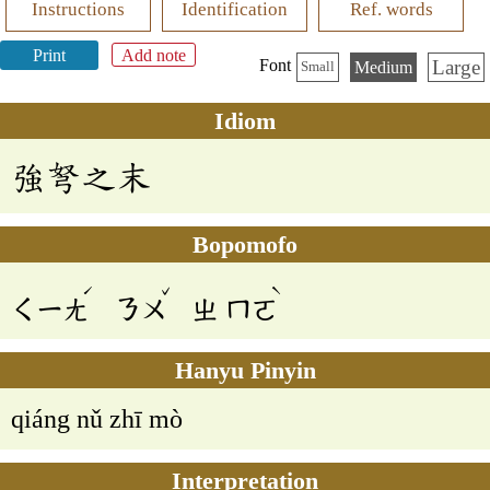
Instructions
Identification
Ref. words
Print
Add note
Large
Font
Medium
Small
Idiom
強弩之末
Bopomofo
ˊ
ˇ
ˋ
ㄑㄧㄤ
ㄋㄨ
ㄓ
ㄇㄛ
Hanyu Pinyin
qiáng nǔ zhī mò
Interpretation