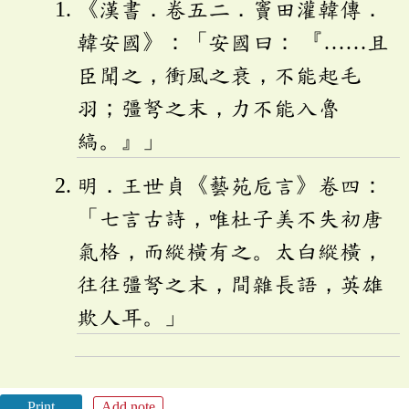
《漢書．卷五二．竇田灌韓傳．
韓安國》：「安國曰： 『……且
臣聞之，衝風之衰，不能起毛
羽；彊弩之末，力不能入魯
縞。』」
明．王世貞《藝苑卮言》卷四：
「七言古詩，唯杜子美不失初唐
氣格，而縱橫有之。太白縱橫，
往往彊弩之末，間雜長語，英雄
欺人耳。」
Print
Add note