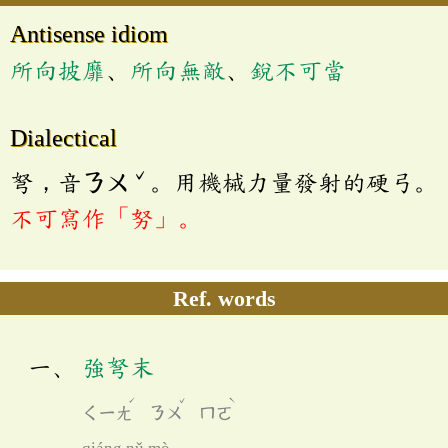
Antisense idiom
所向披靡
、
所向無敵
、
銳不可當
Dialectical
ˇ
弩，音ㄋㄨ
。用機械力量發射的硬弓。
不可寫作「努」。
Ref. words
強弩末
ˊ
ˇ
ˋ
ㄑㄧㄤ
ㄋㄨ
ㄇㄛ