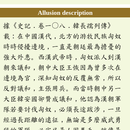
Allusion description
據《史記．卷一〇八．韓長孺列傳》
載：在中國漢代，北方的游牧民族匈奴
時時侵擾邊境，一直是朝廷最為擔憂的
強大外患。西漢武帝時，匈奴派人到漢
朝來議和，朝中大臣王恢因為曾多次在
邊境為官，深知匈奴的反覆無常，所以
反對議和，主張用兵。而當時朝中另一
大臣韓安國卻贊成議和，他認為漢朝軍
隊若要討伐匈奴，必須長途跋涉，一旦
經過長距離的遠征，無論是多麼威武勇
猛的軍隊，必定已是人困馬乏。就像是