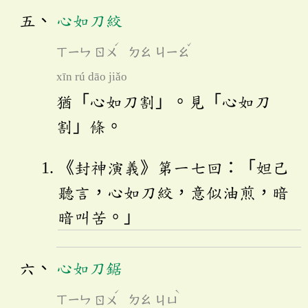
心如刀絞
ˊ
ˇ
ㄒㄧㄣ
ㄖㄨ
ㄉㄠ
ㄐㄧㄠ
xīn rú dāo jiǎo
猶「心如刀割」。見「心如刀
割」條。
《封神演義》第一七回：「妲己
聽言，心如刀絞，意似油煎，暗
暗叫苦。」
心如刀鋸
ˊ
ˋ
ㄒㄧㄣ
ㄖㄨ
ㄉㄠ
ㄐㄩ