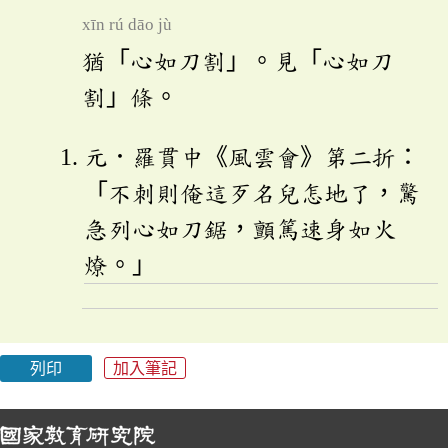
xīn rú dāo jù
猶「心如刀割」。見「心如刀
割」條。
元．羅貫中《風雲會》第二折：
「不刺則俺這歹名兒怎地了，驚
急列心如刀鋸，顫篤速身如火
燎。」
列印
加入筆記