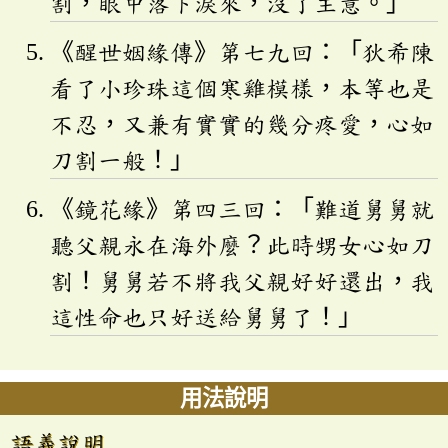
割，眼中落下淚來，沒了主意。」
《醒世姻緣傳》第七九回：「狄希陳
看了小珍珠這個寒雞模樣，本等也是
不忍，又兼有實實的幾分疼愛，心如
刀割一般！」
《鏡花緣》第四三回：「難道舅舅就
聽父親永在海外麼？此時甥女心如刀
割！舅舅若不將我父親好好還出，我
這性命也只好送給舅舅了！」
用法說明
語義說明