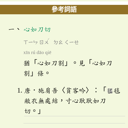
參考詞語
心如刀切
ˊ
ㄒㄧㄣ
ㄖㄨ
ㄉㄠ
ㄑㄧㄝ
xīn rú dāo qiē
猶「心如刀割」。見「心如刀
割」條。
唐．施肩吾〈貧客吟〉：「
毯
敝衣無處結，寸心耿耿如刀
切。」