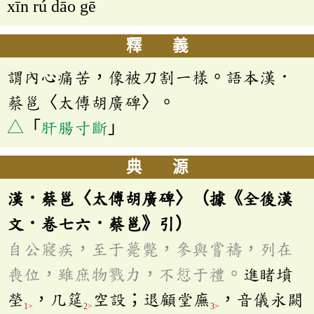
xīn rú dāo gē
釋 義
謂內心痛苦，像被刀割一樣。語本漢．
蔡邕〈太傅胡廣碑〉。
△
「
肝腸寸斷
」
典 源
漢．蔡邕〈太傅胡廣碑〉（據《全後漢
文．卷七六．蔡邕》引）
自公寢疾，至于薨斃，參與嘗禱，列在
喪位，雖庶物戮力，不愆于禮。
進睹墳
塋
，几筵
空設；退顧堂廡
，音儀永闕
1>
2>
3>