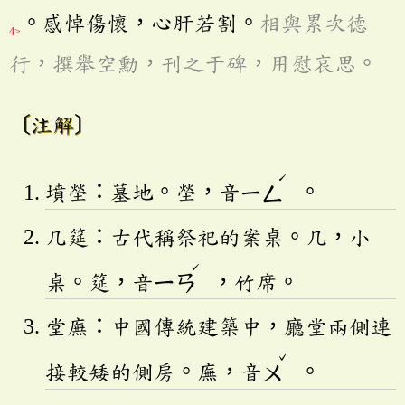
。感悼傷懷，心肝若割。
相與累次德
4>
行，撰舉空勳，刊之于碑，用慰哀思。
〔注解〕
ˊ
墳塋：墓地。塋，音
ㄧㄥ
。
几筵：古代稱祭祀的案桌。几，小
ˊ
桌。筵，音
ㄧㄢ
，竹席。
堂廡：中國傳統建築中，廳堂兩側連
ˇ
接較矮的側房。廡，音
ㄨ
。