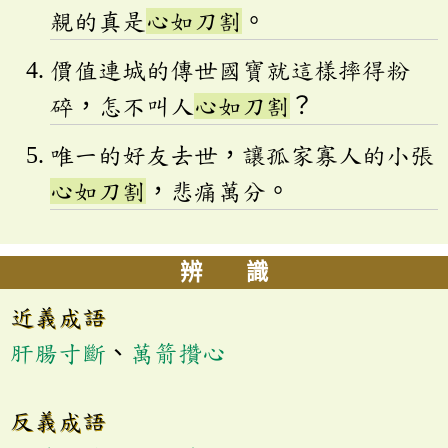
親的真是
心如刀割
。
價值連城的傳世國寶就這樣摔得粉
碎，怎不叫人
心如刀割
？
唯一的好友去世，讓孤家寡人的小張
心如刀割
，悲痛萬分。
辨 識
近義成語
肝腸寸斷
、
萬箭攢心
反義成語