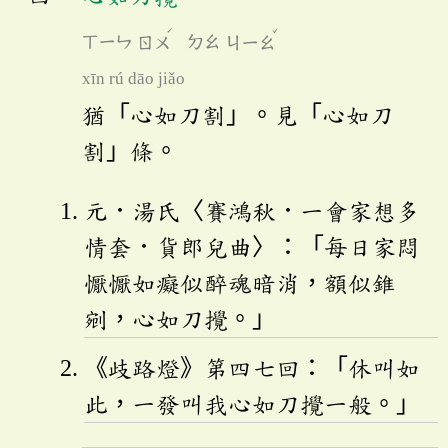
ˊ
ˇ
ㄒㄧㄣ
ㄖㄨ
ㄉㄠ
ㄐㄧㄠ
xīn rú dāo jiǎo
猶「心如刀割」。見「心如刀
割」條。
元．湯氏〈賽鴻秋．一會家想多
情套．貨郎兒曲〉：「每日家悶
懨懨如癡似醉魂暗消，額似錐
剜，心如刀攪。」
《歧路燈》第四七回：「休叫如
此，一發叫我心如刀攪一般。」