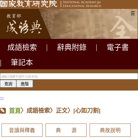
☰
成語檢索
|
辭典附錄
|
電子書
|
筆記本
:::
首頁
〉成語檢索〉正文〉
[心如刀割]
音讀與釋義
典 源
典故說明