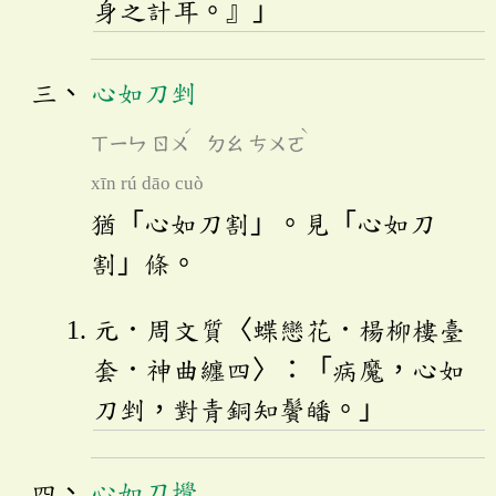
身之計耳。』」
心如刀剉
ˊ
ˋ
ㄒㄧㄣ
ㄖㄨ
ㄉㄠ
ㄘㄨㄛ
xīn rú dāo cuò
猶「心如刀割」。見「心如刀
割」條。
元．周文質〈蝶戀花．楊柳樓臺
套．神曲纏四〉：「病魔，心如
刀剉，對青銅知鬢皤。」
心如刀攪