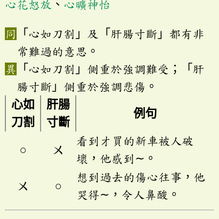
心花怒放
、
心曠神怡
「心如刀割」及「肝腸寸斷」都有非
常難過的意思。
「心如刀割」側重於強調難受；「肝
腸寸斷」側重於強調悲傷。
心如
肝腸
例句
刀割
寸斷
看到才買的新車被人破
○
ㄨ
壞，他感到∼。
想到過去的傷心往事，他
ㄨ
○
哭得∼，令人鼻酸。