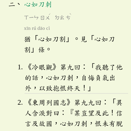
心如刀刺
ˊ
ˋ
ㄒㄧㄣ
ㄖㄨ
ㄉㄠ
ㄘ
xīn rú dāo cì
猶「心如刀割」。見「心如刀
割」條。
《冷眼觀》第九回：「我聽了他
的話，心如刀刺，自悔負氣出
外，以致抱恨終天！」
《東周列國志》第九九回：「異
人含淚對曰：『某豈望及此！信
言及故國，心如刀刺，恨未有脫