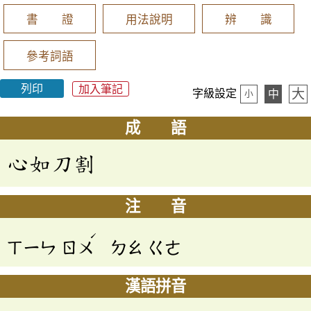
書 證
用法說明
辨 識
參考詞語
列印
加入筆記
大
字級設定
中
小
成 語
心如刀割
注 音
ˊ
ㄒㄧㄣ
ㄖㄨ
ㄉㄠ
ㄍㄜ
漢語拼音