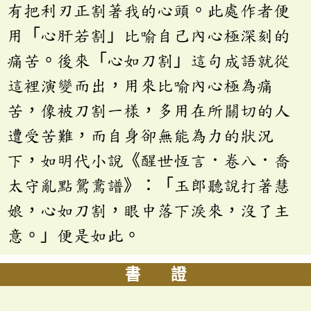
有把利刃正割著我的心頭。此處作者便
用「心肝若割」比喻自己內心極深刻的
痛苦。後來「心如刀割」這句成語就從
這裡演變而出，用來比喻內心極為痛
苦，像被刀割一樣，多用在所關切的人
遭受苦難，而自身卻無能為力的狀況
下，如明代小說《醒世恆言．卷八．喬
太守亂點鴛鴦譜》：「玉郎聽說打著慧
娘，心如刀割，眼中落下淚來，沒了主
意。」便是如此。
書 證