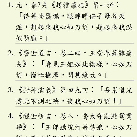
元．秦?夫《趙禮讓肥》第一折：
「待著些麤糲，眼睜睜俺子母各天
涯，想起來我心如刀割，題起來我淚
似懸麻。」
《警世通言．卷二四．玉堂春落難逢
夫》：「看見玉姐如此模樣，心如刀
割，慌忙撫摩，問其緣故。」
《封神演義》第四九回：「吾累道兄
遭此不測之殃，使我心如刀割！」
《醒世恆言．卷八．喬太守亂點鴛鴦
譜》：「玉郎聽說打著慧娘，心如刀