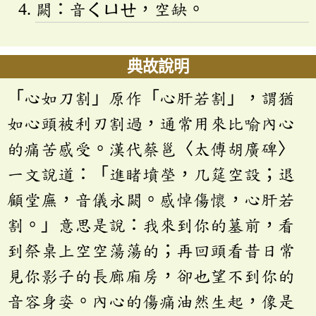
闕：音
ㄑㄩㄝ
，空缺。
典故說明
「心如刀割」原作「心肝若割」，謂猶
如心頭被利刃割過，通常用來比喻內心
的痛苦感受。漢代蔡邕〈太傅胡廣碑〉
一文說道：「進睹墳塋，几筵空設；退
顧堂廡，音儀永闕。感悼傷懷，心肝若
割。」意思是說：我來到你的墓前，看
到祭桌上空空蕩蕩的；再回頭看昔日常
見你影子的長廊廂房，卻也望不到你的
音容身姿。內心的傷痛油然生起，像是