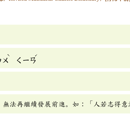
ˋ
ˊ
ㄅㄨ
ㄑㄧㄢ
，無法再繼續發展前進。如：「人若志得意