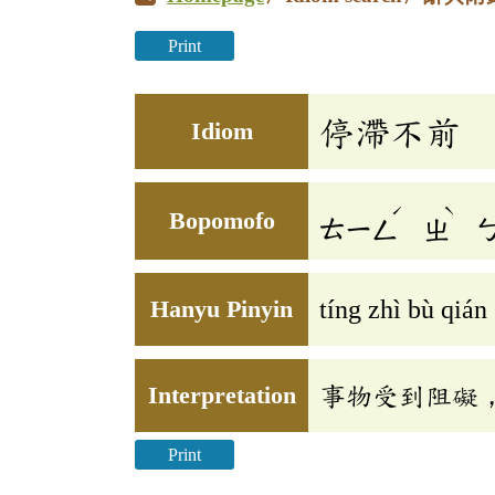
Print
停滯不前
Idiom
ˊ
ˋ
Bopomofo
ㄊㄧㄥ
ㄓ
Hanyu Pinyin
tíng zhì bù qián
Interpretation
事物受到阻礙
Print