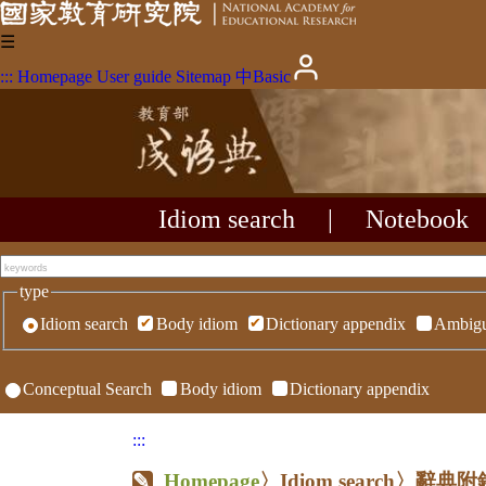
☰
:::
Homepage
User guide
Sitemap
中
Basic
Idiom search
|
Notebook
type
Idiom search
Body idiom
Dictionary appendix
Ambigu
Conceptual Search
Body idiom
Dictionary appendix
:::
Homepage
〉Idiom search〉辭典附錄〉R