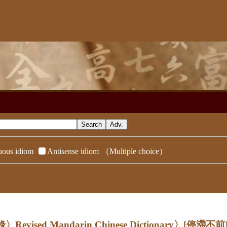
ous idiom
Antisense idiom
（Multiple choice）
evised Mandarin Chinese Dictionary〉
[停滯不前