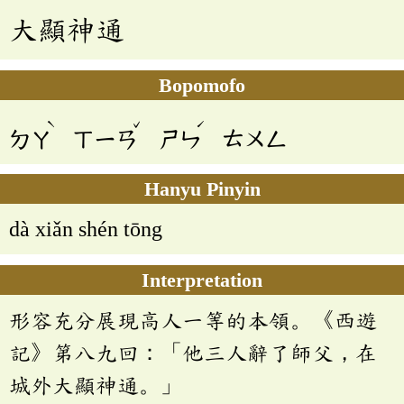
大顯神通
Bopomofo
ˋ
ˇ
ˊ
ㄉㄚ
ㄒㄧㄢ
ㄕㄣ
ㄊㄨㄥ
Hanyu Pinyin
dà xiǎn shén tōng
Interpretation
形容充分展現高人一等的本領。《西遊
記》第八九回：「他三人辭了師父，在
城外大顯神通。」