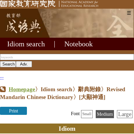
☰
Idiom search
|
Notebook
:::
Homepage
〉Idiom search〉辭典附錄〉Revised
Mandarin Chinese Dictionary〉
[大顯神通]
Print
Large
Font
Medium
Small
Idiom