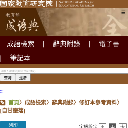
☰
成語檢索
|
辭典附錄
|
電子書
|
筆記本
:::
首頁
〉成語檢索〉辭典附錄〉修訂本參考資料〉
[自甘墮落]
列印
大
字級設定
中
小