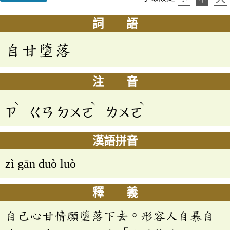
詞 語
自甘墮落
注 音
ˋ
ˋ
ˋ
ㄗ
ㄍㄢ
ㄉㄨㄛ
ㄌㄨㄛ
漢語拼音
zì gān duò luò
釋 義
自己心甘情願墮落下去。形容人自暴自