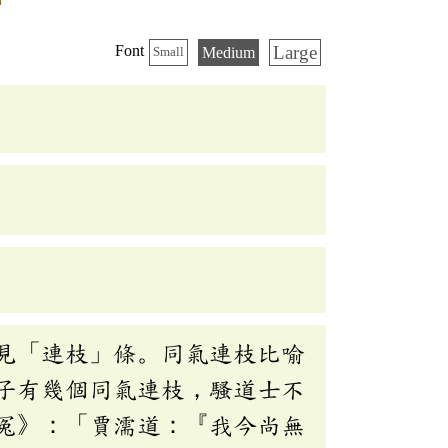
Large
Font
Medium
Small
見「連枝」條。同氣連枝比喻
子有幾個同氣連枝，騷道士不
冤》：「賈濡道：『我今尚無