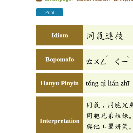
Print
同氣連枝
Idiom
ˊ
ˋ
Bopomofo
ㄊㄨㄥ
ㄑㄧ
Hanyu Pinyin
tóng qì lián zhī
同氣，同胞兄
同胞兄弟姐妹
Interpretation
與他工顰妍笑