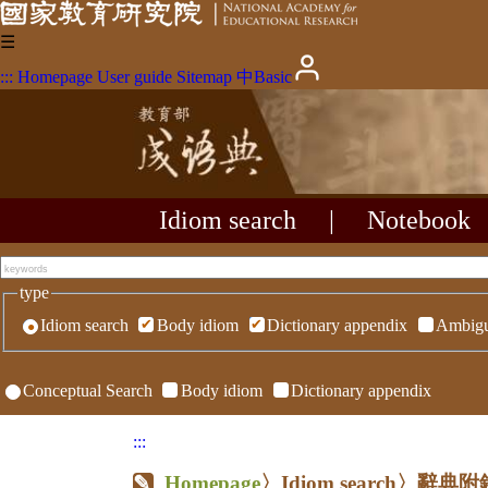
☰
:::
Homepage
User guide
Sitemap
中
Basic
Idiom search
|
Notebook
type
Idiom search
Body idiom
Dictionary appendix
Ambigu
Conceptual Search
Body idiom
Dictionary appendix
:::
Homepage
〉Idiom search〉辭典附錄〉R