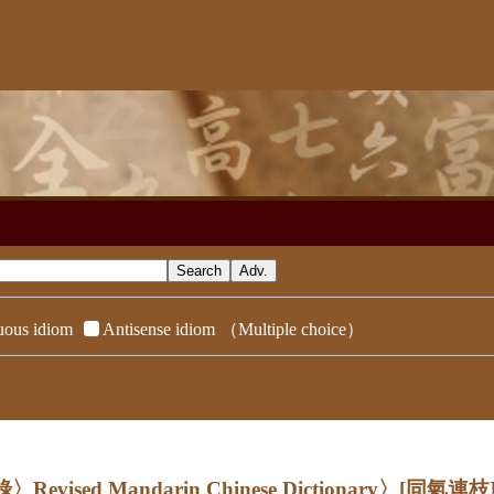
ous idiom
Antisense idiom
（Multiple choice）
evised Mandarin Chinese Dictionary〉
[同氣連枝