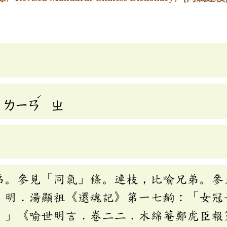
ˊ
ㄌㄧㄢ
ㄓ
弟。參見「同氣」條。連枝，比喻兄弟。參
。明．湯顯祖《還魂記》第一七齣：「女冠
。」《喻世明言．卷二二．木綿菴鄭虎臣報