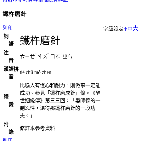
鐵杵磨針
列印
大
字級設定
中
小
詞
鐵杵磨針
語
注
ˇ
ˇ
ˊ
ㄊㄧㄝ
ㄔㄨ
ㄇㄛ
ㄓㄣ
音
漢語拼
tiě chǔ mó zhēn
音
比喻人有恆心和耐力，則做事一定能
成功。參見「鐵杵磨成針」條。《醒
釋
世姻緣傳》第三三回：「婁師德的一
義
副忍性，還得那鐵杵磨針的一段功
夫。」
附
修訂本參考資料
錄
列印