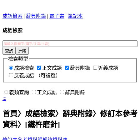
成語檢索
|
辭典附錄
|
電子書
|
筆記本
成語檢索
檢索類型
成語檢索
正文成語
辭典附錄
近義成語
反義成語
（可複選）
義類查詢
正文成語
辭典附錄
:::
首頁
〉成語檢索〉辭典附錄〉修訂本參考
資料〉
[鐵杵磨針]
修訂本參考資料
編輯總資料庫