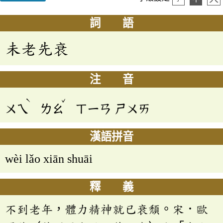
詞 語
未老先衰
注 音
ˋ
ˇ
ㄨㄟ
ㄌㄠ
ㄒㄧㄢ
ㄕㄨㄞ
漢語拼音
wèi lǎo xiān shuāi
釋 義
不到老年，體力精神就已衰頹。宋．歐