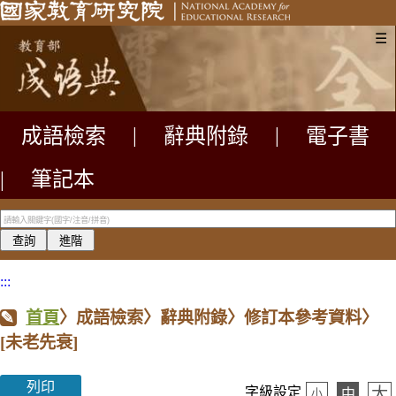
☰
成語檢索
|
辭典附錄
|
電子書
|
筆記本
:::
首頁
〉成語檢索〉辭典附錄〉修訂本參考資料〉
[未老先衰]
列印
大
字級設定
中
小