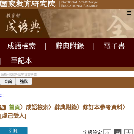
☰
成語檢索
|
辭典附錄
|
電子書
|
筆記本
:::
首頁
〉成語檢索〉辭典附錄〉修訂本參考資料〉
[虛己受人]
列印
大
字級設定
中
小