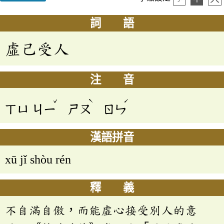
詞 語
虛己受人
注 音
ˇ
ˋ
ˊ
ㄒㄩ
ㄐㄧ
ㄕㄡ
ㄖㄣ
漢語拼音
xū jǐ shòu rén
釋 義
不自滿自傲，而能虛心接受別人的意