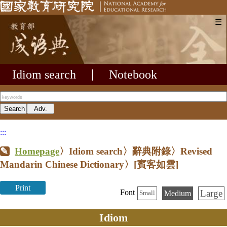
☰
Idiom search
|
Notebook
:::
Homepage
〉Idiom search〉辭典附錄〉Revised
Mandarin Chinese Dictionary〉
[賓客如雲]
Print
Large
Font
Medium
Small
Idiom