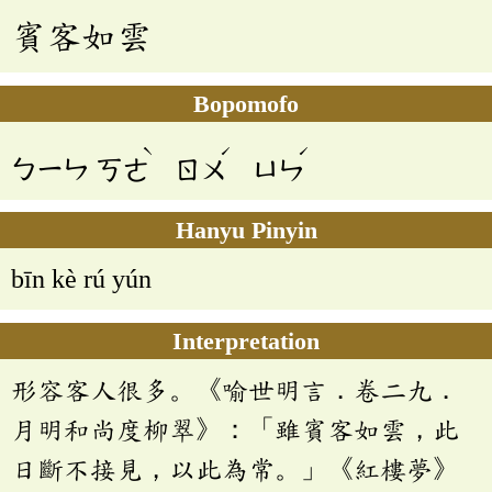
賓客如雲
Bopomofo
ˋ
ˊ
ˊ
ㄅㄧㄣ
ㄎㄜ
ㄖㄨ
ㄩㄣ
Hanyu Pinyin
bīn kè rú yún
Interpretation
形容客人很多。《喻世明言．卷二九．
月明和尚度柳翠》：「雖賓客如雲，此
日斷不接見，以此為常。」《紅樓夢》