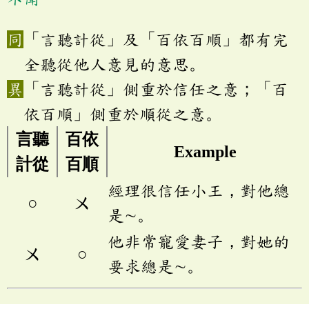
「言聽計從」及「百依百順」都有完
全聽從他人意見的意思。
「言聽計從」側重於信任之意；「百
依百順」側重於順從之意。
言聽
百依
Example
計從
百順
經理很信任小王，對他總
○
ㄨ
是∼。
他非常寵愛妻子，對她的
ㄨ
○
要求總是∼。