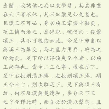
出關，收諸侯之兵以東擊楚，其意非盡
吞天下者不休，其不知厭足如是甚也。
且漢王不可必，身居項王掌握中數矣，
項王憐而活之，然得脫，輒倍約，復擊
項王，其不可親信如此。今足下雖自以
與漢王為厚交，為之盡力用兵，終為之
所禽矣。足下所以得須臾至今者，以項
王尚存也。當今二王之事，權在足下。
足下右投則漢王勝，左投則項王勝。項
王今日亡，則次取足下。足下與項王有
故，何不反漢與楚連和，參分天下王
之？今釋此時，而自必於漢以擊楚，且