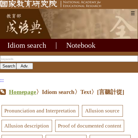
☰
Idiom search
|
Notebook
:::
Homepage
〉Idiom search〉Text〉
[言聽計從]
Pronunciation and Interpretation
Allusion source
Allusion description
Proof of documented content