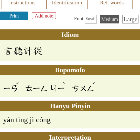
Instructions
Identification
Ref. words
Print
Add note
Large
Font
Medium
Small
Idiom
言聽計從
Bopomofo
ˊ
ˋ
ˊ
ㄧㄢ
ㄊㄧㄥ
ㄐㄧ
ㄘㄨㄥ
Hanyu Pinyin
yán tīng jì cóng
Interpretation