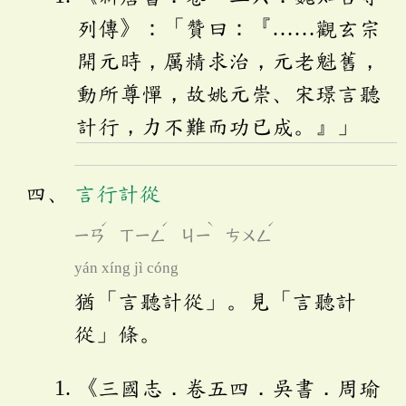
列傳》：「贊曰：『……觀玄宗
開元時，厲精求治，元老魁舊，
動所尊憚，故姚元崇、宋璟言聽
計行，力不難而功已成。』」
言行計從
ˊ
ˊ
ˋ
ˊ
ㄧㄢ
ㄒㄧㄥ
ㄐㄧ
ㄘㄨㄥ
yán xíng jì cóng
猶「言聽計從」。見「言聽計
從」條。
《三國志．卷五四．吳書．周瑜