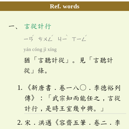
Ref. words
言從計行
ˊ
ˊ
ˋ
ˊ
ㄧㄢ
ㄘㄨㄥ
ㄐㄧ
ㄒㄧㄥ
yán cóng jì xíng
猶「言聽計從」。見「言聽計
從」條。
《新唐書．卷一八〇．李德裕列
傳》：「武宗知而能任之，言從
計行，是時王室幾中興。」
宋．洪邁《容齋五筆．卷二．李