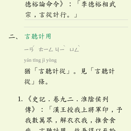
德裕論命令》：「李德裕相武
宗，言從計行。」
言聽計用
ˊ
ˋ
ˋ
ㄧㄢ
ㄊㄧㄥ
ㄐㄧ
ㄩㄥ
yán tīng jì yòng
猶「言聽計從」。見「言聽計
從」條。
《史記．卷九二．淮陰侯列
傳》：「漢王授我上將軍印，予
我數萬眾，解衣衣我，推食食
我，言聽計用，故吾得以至於