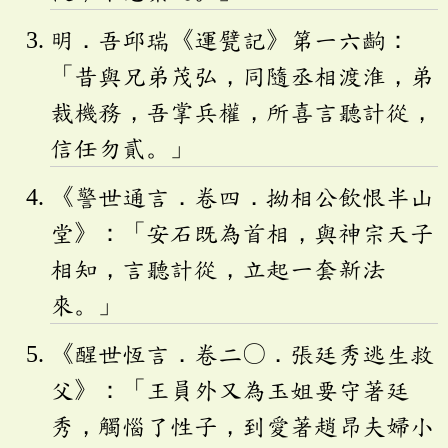
明．吾邱瑞《運甓記》第一六齣：
「昔與兄弟茂弘，同隨丞相渡淮，弟
裁機務，吾掌兵權，所喜言聽計從，
信任勿貳。」
《警世通言．卷四．拗相公飲恨半山
堂》：「安石既為首相，與神宗天子
相知，言聽計從，立起一套新法
來。」
《醒世恆言．卷二〇．張廷秀逃生救
父》：「王員外又為玉姐要守著廷
秀，觸惱了性子，到愛著趙昂夫婦小