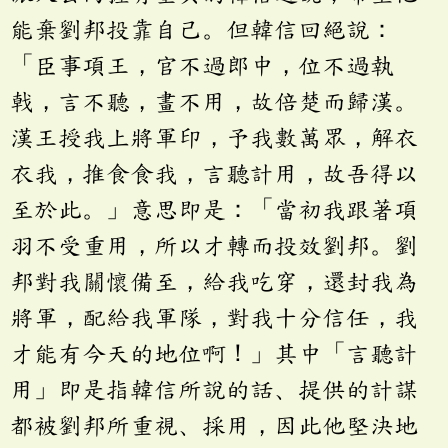
能棄劉邦投靠自己。但韓信回絕說：
「臣事項王，官不過郎中，位不過執
戟，言不聽，畫不用，故倍楚而歸漢。
漢王授我上將軍印，予我數萬眾，解衣
衣我，推食食我，言聽計用，故吾得以
至於此。」意思即是：「當初我跟著項
羽不受重用，所以才轉而投效劉邦。劉
邦對我關懷備至，給我吃穿，還封我為
將軍，配給我軍隊，對我十分信任，我
才能有今天的地位啊！」其中「言聽計
用」即是指韓信所說的話、提供的計謀
都被劉邦所重視、採用，因此他堅決地