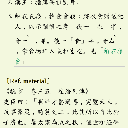
漢王：指漢高祖劉邦。
解衣衣我，推食食我：將衣食贈送他
人，以示關懷之意。後一「衣」字，
ˋ
ˋ
音
ㄧ
，穿。後一「食」字，音
ㄙ
，拿食物給人或牲畜吃。見「
解衣推
食
」
〔Ref. material〕
《魏書．卷三五．崔浩列傳》
史臣曰：「崔浩才藝通博，究覽天人，
政事籌策，時莫之二，此其所以自比於
子房也。屬太宗為政之秋，值世祖經營