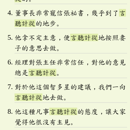
董事長非常寵信張祕書，幾乎到了
言
聽計從
的地步。
他拿不定主意，便
言聽計從
地按照妻
子的意思去做。
經理對張主任非常信任，對他的意見
總是
言聽計從
。
對於他這個智多星的建議，我們一向
言聽計從
地去做。
他這種凡事
言聽計從
的態度，讓大家
覺得他很沒有主見。