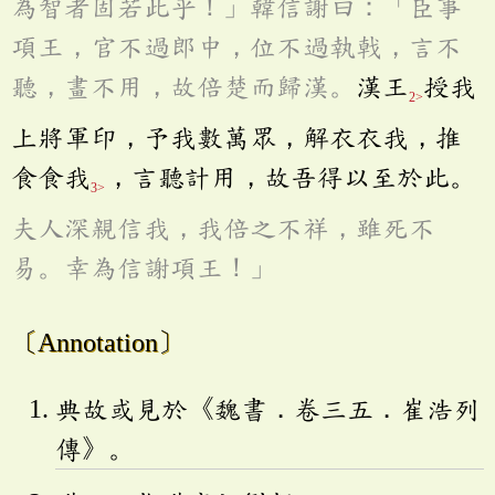
為智者固若此乎！」韓信謝曰：「臣事
項王，官不過郎中，位不過執戟，言不
聽，畫不用，故倍楚而歸漢。
漢王
授我
2>
上將軍印，予我數萬眾，解衣衣我，推
食食我
，言聽計用，故吾得以至於此。
3>
夫人深親信我，我倍之不祥，雖死不
易。幸為信謝項王！」
〔Annotation〕
典故或見於《魏書．卷三五．崔浩列
傳》。