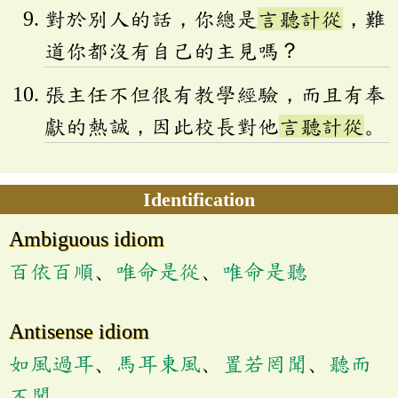
對於別人的話，你總是
言聽計從
，難
道你都沒有自己的主見嗎？
張主任不但很有教學經驗，而且有奉
獻的熱誠，因此校長對他
言聽計從
。
Identification
Ambiguous idiom
百依百順
、
唯命是從
、
唯命是聽
Antisense idiom
如風過耳
、
馬耳東風
、
置若罔聞
、
聽而
不聞