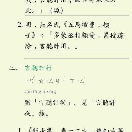
此。」（源）
明．無名氏《五馬破曹．楔
子》：「多蒙丞相顧愛，累授遷
除，言聽計用。」
言聽計行
ˊ
ˋ
ˊ
ㄧㄢ
ㄊㄧㄥ
ㄐㄧ
ㄒㄧㄥ
yán tīng jì xíng
猶「言聽計從」。見「言聽計
從」條。
《新唐書．卷一二六．魏知古等