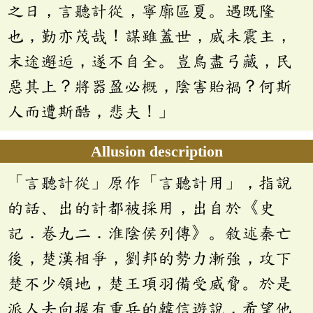
之日，言聽計從，寧廓區夏。遇既隆
也，勤亦茂哉！謀雖蓋世，威未震主，
末途邂逅，遂不自全。豈鳥盡弓藏，民
惡其上？將器盈必概，陰害貽禍？何斯
人而遭斯酷，悲夫！」
Allusion description
「言聽計從」原作「言聽計用」，指說
的話、出的計都被採用，出自於《史
記．卷九二．淮陰侯列傳》。敘述秦亡
後，楚漢相爭，劉邦的勢力漸強，攻下
楚不少領地，楚王項羽備受威脅。於是
派人去向握有重兵的韓信遊說，希望他