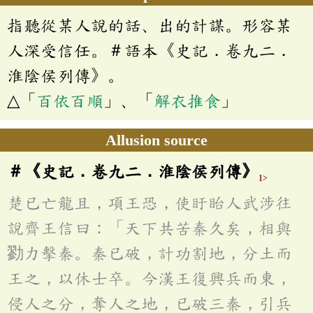
指聽從某人說的話、出的計謀。形容某
人深受信任。＃語本《史記．卷九二．
淮陰侯列傳》。
△「
百依百順
」、「
解衣推食
」
Allusion source
＃《史記．卷九二．淮陰侯列傳》
1>
楚已亡龍且，項王恐，使盱眙人武涉往
說齊王信曰：「天下共苦秦久矣，相與
勠力擊秦。秦已破，計功割地，分土而
王之，以休士卒。今漢王復興兵而東，
侵人之分，奪人之地，已破三秦，引兵