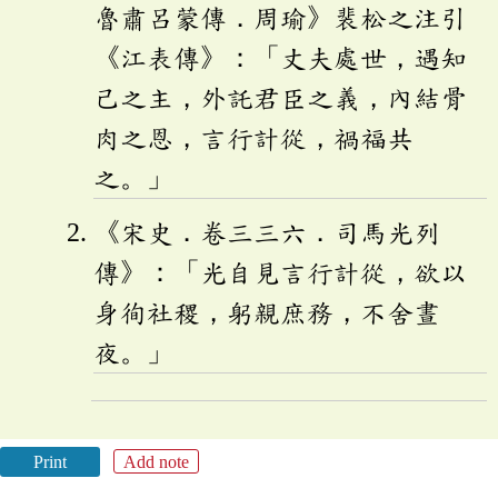
魯肅呂蒙傳．周瑜》裴松之注引
《江表傳》：「丈夫處世，遇知
己之主，外託君臣之義，內結骨
肉之恩，言行計從，禍福共
之。」
《宋史．卷三三六．司馬光列
傳》：「光自見言行計從，欲以
身徇社稷，躬親庶務，不舍晝
夜。」
Print
Add note