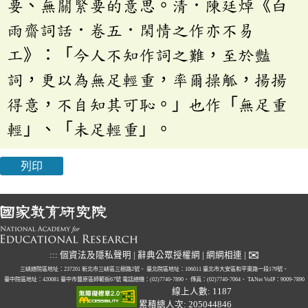
要、無關緊要的意思。清．陳廷焯《白
雨齋詞話．卷五．閑情之作亦不易
工》：「今人不知作詞之難，至於豔
詞，更以為無足輕重，率爾操觚，揚揚
得意，不自知其可恥。」也作「無足重
輕」、「未足輕重」。
列印
✉
:::
個資法及隱私聲明
|
辭典公眾授權網
|
網網相連
|
三峽總院區地址：237201 新北市三峽區三樹路2號、
臺北院區地址：106011 臺北市大安區和平東路一段179號、
臺中院區地址：420081 臺中市豐原區師範街67號
電話總機：(02)7740-7890、
傳真：(02)7740-7064、
TANet VoIP：9009-7890
線上人數: 1187
累積總人次: 205044846