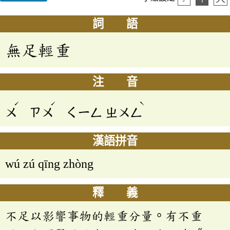
詞 語
無足輕重
注 音
ˊ
ˊ
ˋ
ㄨ
ㄗㄨ
ㄑㄧㄥ
ㄓㄨㄥ
漢語拼音
wú zú qīng zhòng
釋 義
不足以影響事物的輕重分量。有不重