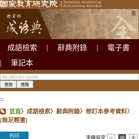
☰
成語檢索
|
辭典附錄
|
電子書
|
筆記本
:::
首頁
〉成語檢索〉辭典附錄〉修訂本參考資料〉
[無足輕重]
列印
大
字級設定
中
小