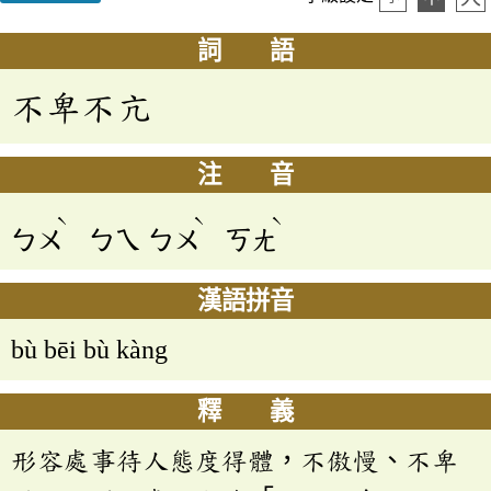
詞 語
不卑不亢
注 音
ˋ
ˋ
ˋ
ㄅㄨ
ㄅㄟ
ㄅㄨ
ㄎㄤ
漢語拼音
bù bēi bù kàng
釋 義
形容處事待人態度得體，不傲慢、不卑