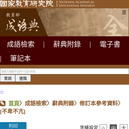
☰
成語檢索
|
辭典附錄
|
電子書
|
筆記本
:::
首頁
〉成語檢索〉辭典附錄〉修訂本參考資料〉
[不卑不亢]
列印
大
字級設定
中
小