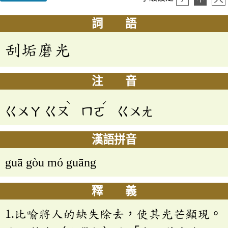
詞 語
刮垢磨光
注 音
ˋ
ˊ
ㄍㄨㄚ
ㄍㄡ
ㄇㄛ
ㄍㄨㄤ
漢語拼音
guā gòu mó guāng
釋 義
1.比喻將人的缺失除去，使其光芒顯現。