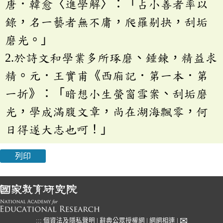
唐．韓愈〈進學解〉：「占小善者率以
錄，名一藝者無不庸，爬羅剔抉，刮垢
磨光。」
2.於詩文和學業多所琢磨、錘鍊，精益求
精。元．王實甫《西廂記．第一本．第
一折》：「暗想小生螢窗雪案、刮垢磨
光，學成滿腹文章，尚在湖海飄零，何
日得遂大志也呵！」
列印
✉
:::
個資法及隱私聲明
|
辭典公眾授權網
|
網網相連
|