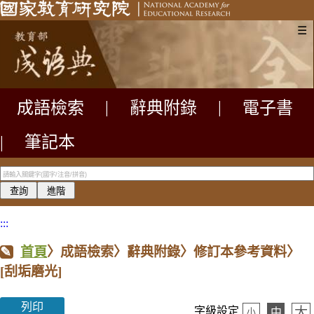
☰
成語檢索
|
辭典附錄
|
電子書
|
筆記本
:::
首頁
〉成語檢索〉辭典附錄〉修訂本參考資料〉
[刮垢磨光]
列印
大
字級設定
中
小