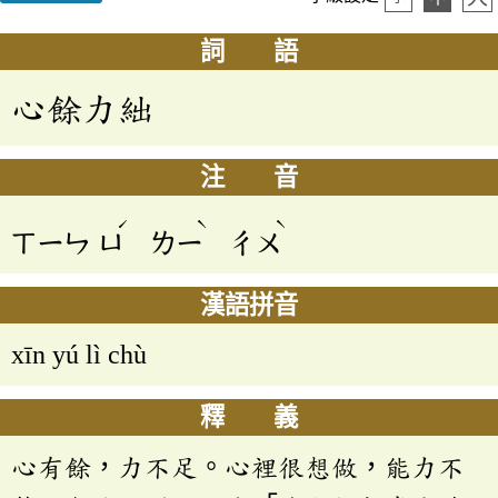
詞 語
心餘力絀
注 音
ˊ
ˋ
ˋ
ㄒㄧㄣ
ㄩ
ㄌㄧ
ㄔㄨ
漢語拼音
xīn yú lì chù
釋 義
心有餘，力不足。心裡很想做，能力不