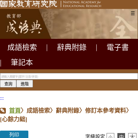
☰
成語檢索
|
辭典附錄
|
電子書
|
筆記本
:::
首頁
〉成語檢索〉辭典附錄〉修訂本參考資料〉
[心餘力絀]
列印
大
字級設定
中
小