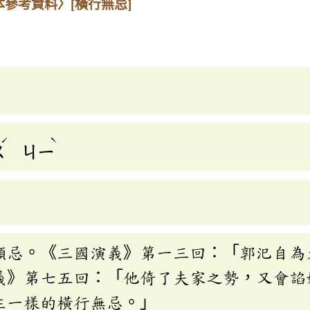
本參考資料〉
[橫行無忌]
ˊ
ˋ
ㄨ
ㄐㄧ
顧忌。《三國演義》第一三回：「郭汜自為
義》第七五回：「他倚了夫家之勢，又會諂
主一樣的橫行無忌。」