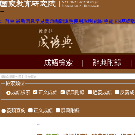
☰
:::
首頁
最新消息
常見問題
編輯說明
使用說明
網站導覽
EN
基礎
成語檢索
|
辭典附錄
|
檢索類型
成語檢索
正文成語
辭典附錄
近義成語
反義成
義類查詢
正文成語
辭典附錄
:::