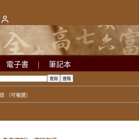
版
電子書
|
筆記本
語
（可複選）