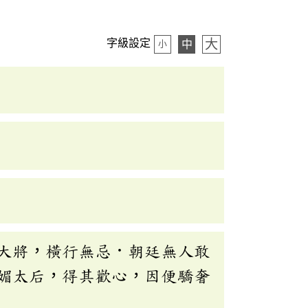
大
字級設定
中
小
大將，橫行無忌．朝廷無人敢
媚太后，得其歡心，因便驕奢