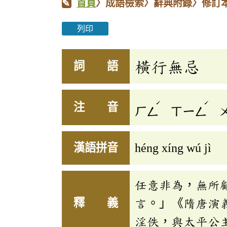
首頁
〉成語檢索〉辭典附錄〉修訂
列印
橫行無忌
詞 語
ˊ
ˊ
注 音
ㄏㄥ
ㄒㄧㄥ
漢語拼音
héng xíng wú jì
任意非為，無所
釋 義
言。」《隋唐演
淫佚，與太平公