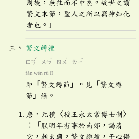
周旋，無往而不中矣。故世之謂
繁文末節，聖人之所以窮神知化
者也。」
繁文縟禮
ˊ
ˊ
ˋ
ˇ
ㄈㄢ
ㄨㄣ
ㄖㄨ
ㄌㄧ
fán wén rù lǐ
即「繁文縟節」。見「繁文縟
節」條。
唐．元稹〈授王永太常博士制〉
︰「朕明年有事於南郊，謁清
宮，朝太廟，繁文縟禮，予心懵