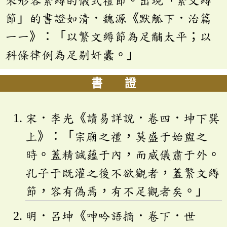
節」的書證如清．魏源《默觚下．治篇
一一》：「以繁文縟節為足黼太平；以
科條律例為足剔奸蠹。」
書 證
宋．李光《讀易詳說．卷四．坤下巽
上》：「宗廟之禮，莫盛于始盥之
時。蓋精誠蘊于內，而威儀肅于外。
孔子于既灌之後不欲觀者，蓋繁文縟
節，容有偽焉，有不足觀者矣。」
明．呂坤《呻吟語摘．卷下．世