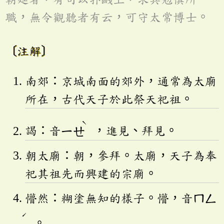
職，無令觀聽者有云，可守太常博士。
〔注解〕
南郊：京城南面的郊外，通常為太廟
所在，古代天子於此祭天祀祖。
ˋ
謁：音
ㄧㄝ
，進見、拜見。
朝太廟：朝，參拜。太廟，天子為奉
祀其祖先而興建的宗廟。
懵然：糊塗無知的樣子。懵，音
ㄇㄥ
ˊ
。