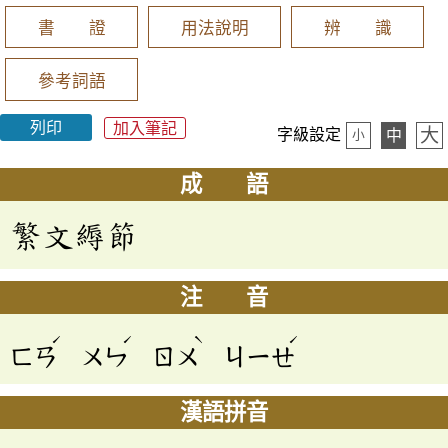
書 證
用法說明
辨 識
參考詞語
列印
加入筆記
大
字級設定
中
小
成 語
繁文縟節
注 音
ˊ
ˊ
ˋ
ˊ
ㄈㄢ
ㄨㄣ
ㄖㄨ
ㄐㄧㄝ
漢語拼音