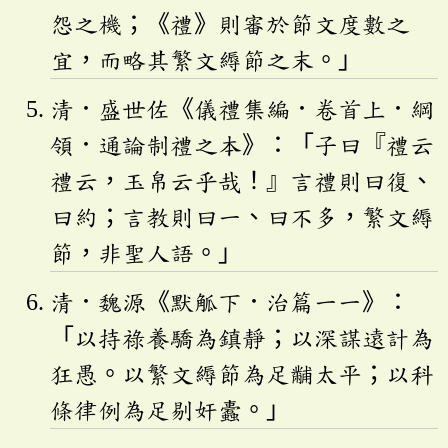
怨之機；《禮》則審於節文度數之
宜，而略其繁文縟節之末。」
清．盛世佐《儀禮集編．卷首上．綱
領．通論制禮之本》：「子曰『禮云
禮云，玉帛云乎哉！』言禮則曰復、
曰約；言教則曰一、曰不多，繁文縟
節，非聖人語。」
清．魏源《默觚下．治篇一一》：
「以持祿養驕為鎮靜；以深謀遠計為
狂愚。以繁文縟節為足黼太平；以科
條律例為足剔奸蠹。」