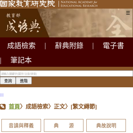
☰
成語檢索
|
辭典附錄
|
電子書
|
筆記本
:::
首頁
〉成語檢索〉正文〉
[繁文縟節]
音讀與釋義
典 源
典故說明