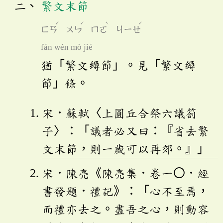
繁文末節
ˊ
ˊ
ˋ
ˊ
ㄈㄢ
ㄨㄣ
ㄇㄛ
ㄐㄧㄝ
fán wén mò jié
猶「繁文縟節」。見「繁文縟
節」條。
宋．蘇軾〈上圓丘合祭六議劄
子〉：「議者必又曰：『省去繁
文末節，則一歲可以再郊。』」
宋．陳亮《陳亮集．卷一〇．經
書發題．禮記》：「心不至焉，
而禮亦去之。盡吾之心，則動容