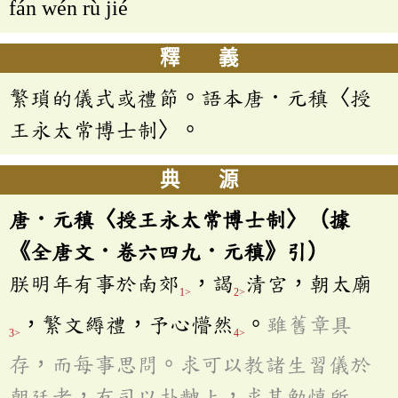
fán wén rù jié
釋 義
繁瑣的儀式或禮節。語本唐．元稹〈授
王永太常博士制〉。
典 源
唐．元稹〈授王永太常博士制〉（據
《全唐文．卷六四九．元稹》引）
朕明年有事於南郊
，謁
清宮，朝太廟
1>
2>
，繁文縟禮，予心懵然
。
雖舊章具
3>
4>
存，而每事思問。求可以教諸生習儀於
朝廷者，有司以扑齥上，求其勉慎所