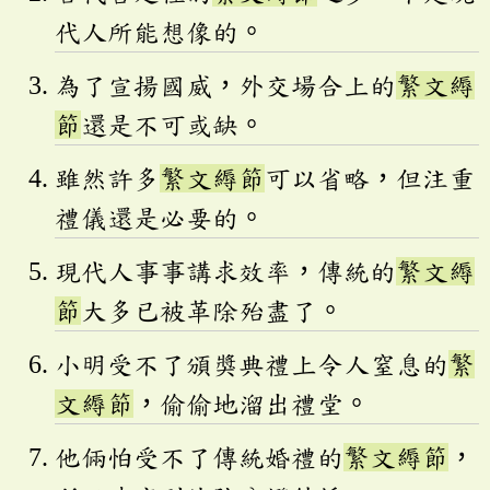
代人所能想像的。
為了宣揚國威，外交場合上的
繁文縟
節
還是不可或缺。
雖然許多
繁文縟節
可以省略，但注重
禮儀還是必要的。
現代人事事講求效率，傳統的
繁文縟
節
大多已被革除殆盡了。
小明受不了頒獎典禮上令人窒息的
繁
文縟節
，偷偷地溜出禮堂。
他倆怕受不了傳統婚禮的
繁文縟節
，