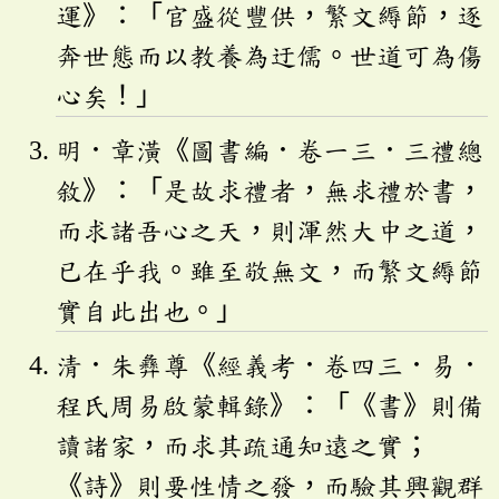
運》：「官盛從豐供，繁文縟節，逐
奔世態而以教養為迂儒。世道可為傷
心矣！」
明．章潢《圖書編．卷一三．三禮總
敘》：「是故求禮者，無求禮於書，
而求諸吾心之天，則渾然大中之道，
已在乎我。雖至敬無文，而繁文縟節
實自此出也。」
清．朱彝尊《經義考．卷四三．易．
程氏周易啟蒙輯錄》：「《書》則備
讀諸家，而求其疏通知遠之實；
《詩》則要性情之發，而驗其興觀群