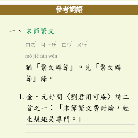
參考詞語
末節繁文
ˋ
ˊ
ˊ
ˊ
ㄇㄛ
ㄐㄧㄝ
ㄈㄢ
ㄨㄣ
mò jié fán wén
猶「繁文縟節」。見「繁文縟
節」條。
金．元好問〈劉君用可庵〉詩二
首之一：「末節繁文費討論，經
生規矩是專門。」