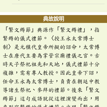
典故說明
「繁文縟節」典源作「繁文縟禮」，指
繁縟的儀式禮節。〈授王永太常博士
制〉是元稹代皇帝所擬的詔命，太常博
士在唐代主要為掌管宗廟禮儀之官。古
時天子祭祀祖先和天地，儀式禮節十分
複雜，需有專人教授。因此皇帝下詔，
任命王永為太常博士，負責在朝廷中教
導諸生祭祀、參拜的禮節。後來「繁文
縟節」這句成語就從這裡演變而出，用
來形容繁縟的儀式禮節。出現「繁文縟