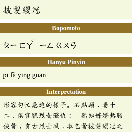
披髮纓冠
Bopomofo
ˇ
ㄆㄧ
ㄈㄚ
ㄧㄥ
ㄍㄨㄢ
Hanyu Pinyin
pī fǎ yīng guān
Interpretation
形容匆忙急迫的樣子。石點頭．卷十
二．侯官縣烈女殲仇：「熟知姊婿熱腸
俠骨，有古烈士風，取乞奮披髮纓冠之