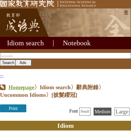
☰
Idiom search
|
Notebook
:::
Homepage
〉Idiom search〉辭典附錄〉
Uncommon Idioms〉
[披髮纓冠]
Print
Large
Font
Medium
Small
Idiom