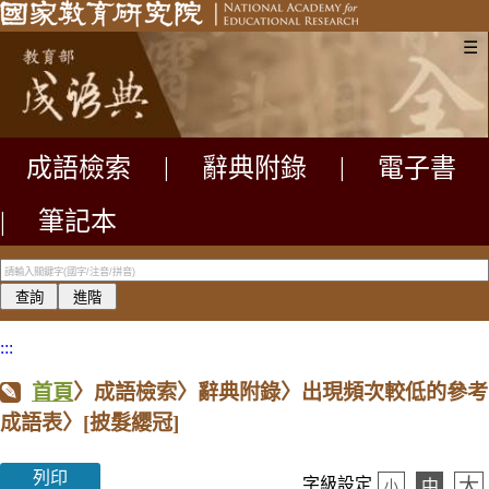
☰
成語檢索
|
辭典附錄
|
電子書
|
筆記本
:::
首頁
〉成語檢索〉辭典附錄〉出現頻次較低的參考
成語表〉
[披髮纓冠]
列印
大
字級設定
中
小