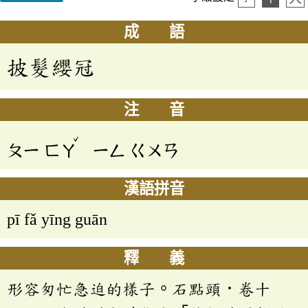
成 語
披髮纓冠
注 音
ˇ
ㄆㄧ
ㄈㄚ
ㄧㄥ
ㄍㄨㄢ
漢語拼音
pī fǎ yīng guān
釋 義
形容匆忙急迫的樣子。石點頭．卷十