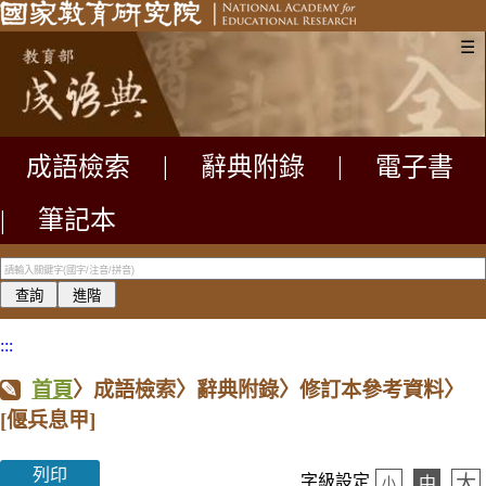
☰
成語檢索
|
辭典附錄
|
電子書
|
筆記本
:::
首頁
〉成語檢索〉辭典附錄〉修訂本參考資料〉
[偃兵息甲]
列印
大
字級設定
中
小