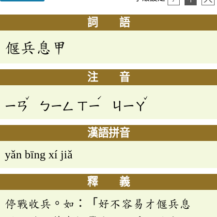
詞 語
偃兵息甲
注 音
ˇ
ˊ
ˇ
ㄧㄢ
ㄅㄧㄥ
ㄒㄧ
ㄐㄧㄚ
漢語拼音
yǎn bīng xí jiǎ
釋 義
停戰收兵。如：「好不容易才偃兵息