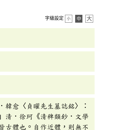
大
字級設定
中
小
．韓愈〈貞曜先生墓誌銘〉：
」清．徐珂《清稗類鈔．文學
皆古體也。自作近體，則無不