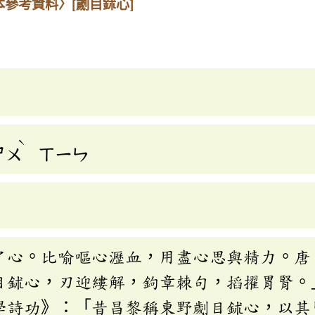
本參考資料〉
[劌目鉥心]
ˋ
ㄕㄨ
ㄒㄧㄣ
了心。比喻嘔心瀝血，用盡心思與精力。唐
目鉥心，刃迎縷解，鉤章棘句，搯擢胃腎。
學詩功》：「昔昌黎稱東野劌目鉥心，以其