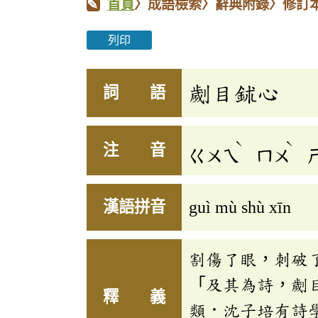
首頁
〉成語檢索〉辭典附錄〉修訂
列印
劌目鉥心
詞 語
ˋ
ˋ
注 音
ㄍㄨㄟ
ㄇㄨ
漢語拼音
guì mù shù xīn
割傷了眼，刺破
「及其為詩，劌
釋 義
類．沈子培有詩