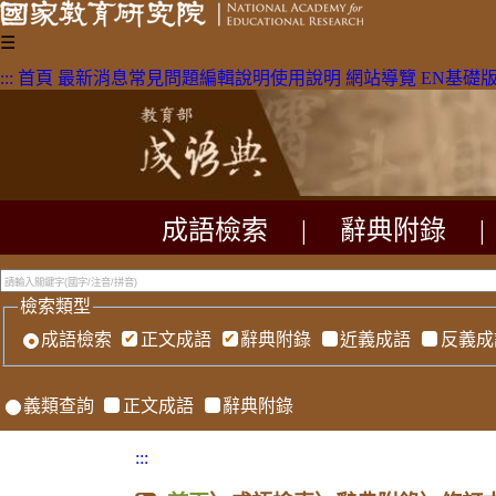
☰
:::
首頁
最新消息
常見問題
編輯說明
使用說明
網站導覽
EN
基礎
成語檢索
|
辭典附錄
|
檢索類型
成語檢索
正文成語
辭典附錄
近義成語
反義成
義類查詢
正文成語
辭典附錄
:::