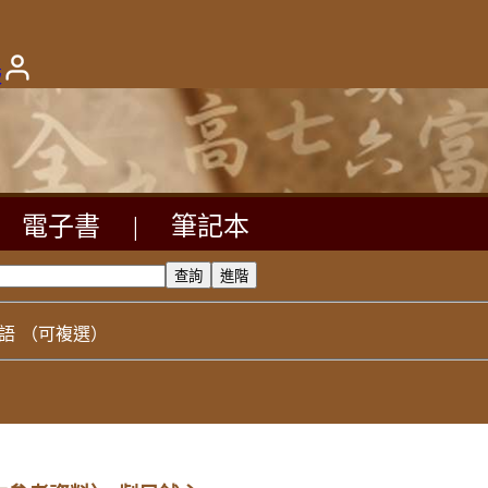
版
電子書
|
筆記本
語
（可複選）