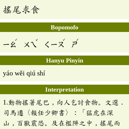
搖尾求食
Bopomofo
ˊ
ˇ
ˊ
ˊ
ㄧㄠ
ㄨㄟ
ㄑㄧㄡ
ㄕ
Hanyu Pinyin
yáo wěi qiú shí
Interpretation
1.動物搖著尾巴，向人乞討食物。文選．
司馬遷〈報任少卿書〉：「猛虎在深
山，百獸震恐。及在檻阱之中，搖尾而