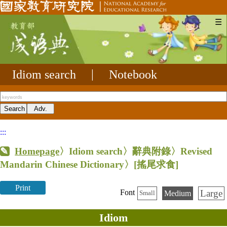
☰
Idiom search
|
Notebook
:::
Homepage
〉Idiom search〉辭典附錄〉Revised
Mandarin Chinese Dictionary〉
[搖尾求食]
Print
Large
Font
Medium
Small
Idiom