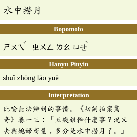
水中撈月
Bopomofo
ˇ
ˋ
ㄕㄨㄟ
ㄓㄨㄥ
ㄌㄠ
ㄩㄝ
Hanyu Pinyin
shuǐ zhōng lāo yuè
Interpretation
比喻無法辦到的事情。《初刻拍案驚
奇》卷一三：「五錢銀幹什麼事？況又
去與媳婦商量，多分是水中撈月了。」