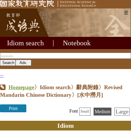
☰
Idiom search
|
Notebook
:::
Homepage
〉Idiom search〉辭典附錄〉Revised
Mandarin Chinese Dictionary〉
[水中撈月]
Print
Large
Font
Medium
Small
Idiom