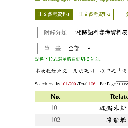
正文參考資料1
正文參考資料2
附錄分類
筆 畫
點選下拉式選單將自動切換頁面。
本表收錄正文「用法說明」欄中之「使
Search results
101-200
/Total
106
. |
Per Page
No.
Rela
101
繩鋸木斷
102
攀龍鱗