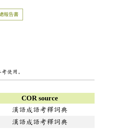
總報告書
參考使用。
COR source
漢語成語考釋詞典
漢語成語考釋詞典