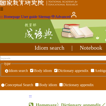
☰
:::
Homepage
User guide
Sitemap
中
Advanced
Idiom search
|
Notebook
type
Idiom search
Body idiom
Dictionary appendix
Ambigu
Conceptual Search
Body idiom
Dictionary appendix
:::
Homepage
〉Dictionary appen