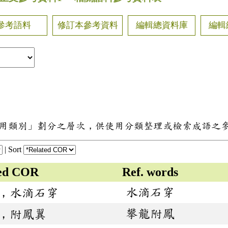
參考語料
修訂本參考資料
編輯總資料庫
編輯
用類別」劃分之層次，供使用分類整理或檢索成語之
|
Sort
ted COR
Ref. words
水滴石穿
，水滴石穿
攀龍附鳳
，附鳳翼