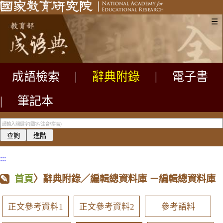
☰
成語檢索
|
辭典附錄
|
電子書
|
筆記本
:::
首頁
〉辭典附錄／編輯總資料庫
－編輯總資料庫
正文參考資料1
正文參考資料2
參考語料