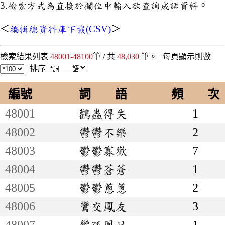
3.檢索方式為直接於欄位中輸入欲查詢成語資料。
＜
編輯總資料庫下載(CSV)
＞
檢索結果列表
48001-48100
筆 / 共
48,030
筆。 |
每頁顯示則數
|
排序
編號
詞 語
頻 次
48001
鸛蟲得失
1
48002
鬱鬱不樂
2
48003
鬱鬱寡歡
7
48004
鬱鬱蒼蒼
1
48005
鬱鬱蔥蔥
2
48006
鸞交鳳友
3
48007
鸞孤鳳只
1