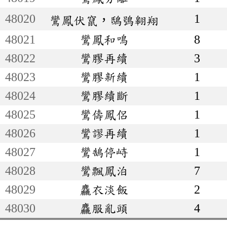
48020
1
鸞鳳伏竄，鴟鴞翱翔
48021
鸞鳳和鳴
8
48022
鸞膠再續
3
48023
鸞膠新續
1
48024
鸞膠續斷
1
48025
鸞儔鳳侶
1
48026
鸞謬再續
1
48027
鸞鵠停峙
1
48028
鸞飄鳳泊
7
48029
麤衣淡飯
2
48030
麤服亂頭
4