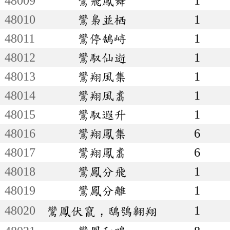
48009
鸞飛鳳舞
1
48010
鸞梟並栖
1
48011
鸞停鵠峙
1
48012
鸞馭仙逝
1
48013
鸞翔風集
1
48014
鸞翔風翥
1
48015
鸞馭遐升
1
48016
鸞翔鳳集
6
48017
鸞翔鳳翥
6
48018
鸞鳳分飛
1
48019
鸞鳳分離
1
48020
1
鸞鳳伏竄，鴟鴞翱翔