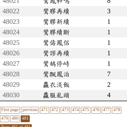
48021
鸞鳳和鳴
8
48022
鸞膠再續
3
48023
鸞膠新續
1
48024
鸞膠續斷
1
48025
鸞儔鳳侶
1
48026
鸞謬再續
1
48027
鸞鵠停峙
1
48028
鸞飄鳳泊
7
48029
麤衣淡飯
2
48030
麤服亂頭
4
First page
previous
471
472
473
474
475
476
477
478
479
480
481
Page 481 of 481