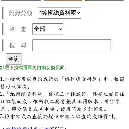
附錄分類
筆 畫
搜 尋
點選下拉式選單將自動切換頁面。
1.本檢索用以查詢成語於「編輯總資料庫」中，收錄
情形及頻次。
2.「編輯總資料庫」係據三十種成語工具書之成語條
目編製而成，惟所收工具書兼具正簡版本，用字參
差，部分條目或見重複，使用時須多加留意。
3.檢索方式為直接於欄位中輸入欲查詢成語資料。