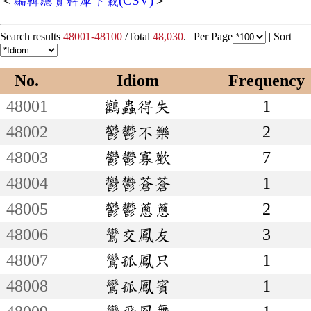
＜
編輯總資料庫下載(CSV)
＞
Search results
48001-48100
/Total
48,030
. |
Per Page
|
Sort
No.
Idiom
Frequency
48001
鸛蟲得失
1
48002
鬱鬱不樂
2
48003
鬱鬱寡歡
7
48004
鬱鬱蒼蒼
1
48005
鬱鬱蔥蔥
2
48006
鸞交鳳友
3
48007
鸞孤鳳只
1
48008
鸞孤鳳賓
1