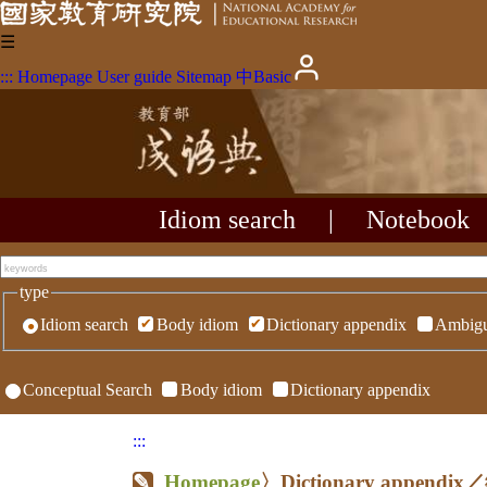
☰
:::
Homepage
User guide
Sitemap
中
Basic
Idiom search
|
Notebook
type
Idiom search
Body idiom
Dictionary appendix
Ambigu
Conceptual Search
Body idiom
Dictionary appendix
:::
Homepage
〉Dictionary appen