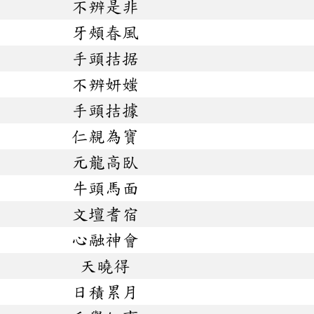
不辨是非
牙頰春風
手頭拮据
不辨妍媸
手頭拮據
仁親為寶
元龍高臥
牛頭馬面
文壇耆宿
心融神會
天曉得
日積累月