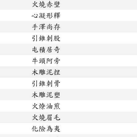
火燒赤壁
心凝形釋
手澤尚存
引錐刺股
屯積居奇
牛頭阿旁
木雕泥捏
引錐刺骨
木雕泥塑
火燎油煎
火燒眉毛
化險為夷