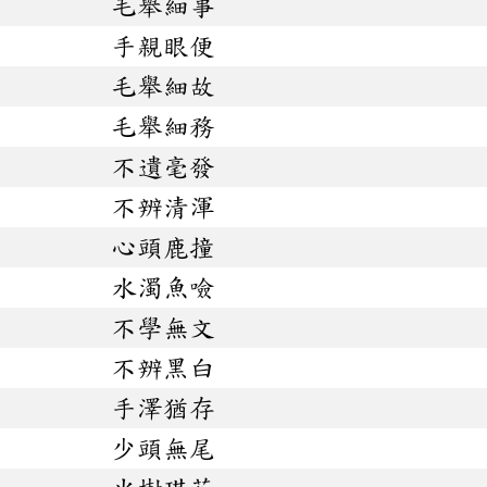
毛舉細事
手親眼便
毛舉細故
毛舉細務
不遺毫發
不辨清渾
心頭鹿撞
水濁魚噞
不學無文
不辨黑白
手澤猶存
少頭無尾