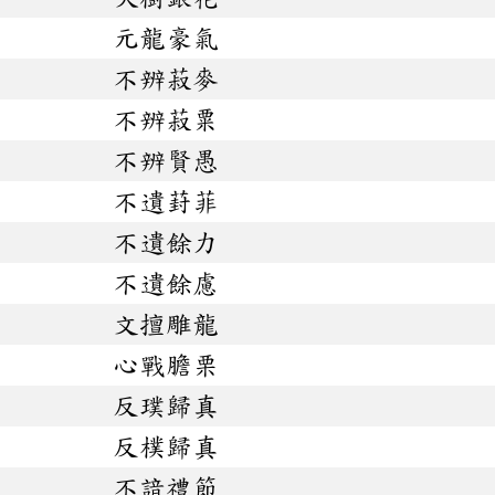
元龍豪氣
不辨菽麥
不辨菽粟
不辨賢愚
不遺葑菲
不遺餘力
不遺餘慮
文擅雕龍
心戰膽栗
反璞歸真
反樸歸真
不諳禮節