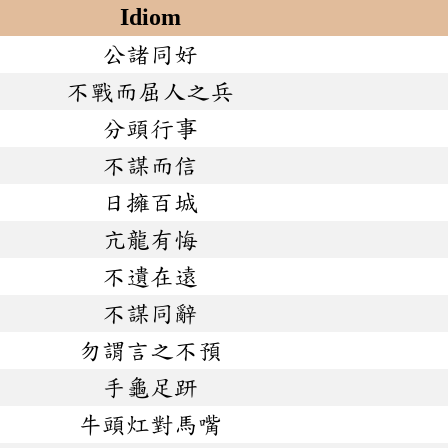
Idiom
公諸同好
不戰而屈人之兵
分頭行事
不謀而信
日擁百城
亢龍有悔
不遺在遠
不謀同辭
勿謂言之不預
手龜足趼
牛頭灴對馬嘴