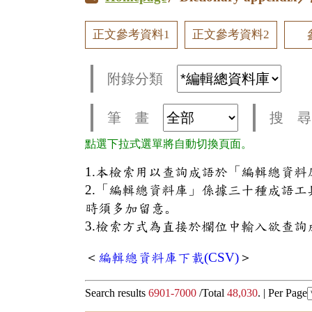
正文參考資料1
正文參考資料2
附錄分類
筆 畫
搜 尋
點選下拉式選單將自動切換頁面。
1.本檢索用以查詢成語於「編輯總資
2.「編輯總資料庫」係據三十種成語
時須多加留意。
3.檢索方式為直接於欄位中輸入欲查詢
＜
編輯總資料庫下載(CSV)
＞
Search results
6901-7000
/Total
48,030
. |
Per Page