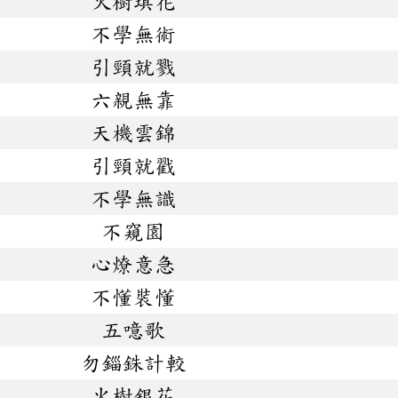
火樹琪花
不學無術
引頸就戮
六親無靠
天機雲錦
引頸就戳
不學無識
不窺園
心燎意急
不懂裝懂
五噫歌
勿錙銖計較
火樹銀花