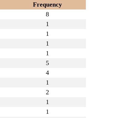
Frequency
8
1
1
1
1
5
4
1
2
1
1