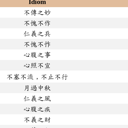
Idiom
不傳之妙
不愧不作
仁義之兵
不愧不怍
心腹之事
心照不宣
不塞不流，不止不行
月過中秋
仁義之風
心腹之疾
不義之財