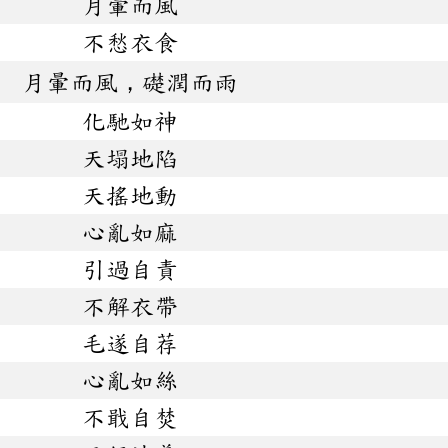
月暈而風
不愁衣食
月暈而風，礎潤而雨
化馳如神
天塌地陷
天搖地動
心亂如麻
引過自責
不解衣帶
毛遂自荐
心亂如絲
不戢自焚