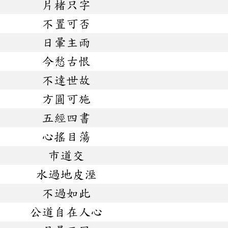
片楮只字
不置可否
日暈主雨
今愁古恨
不達世故
方圓可施
五經四書
心搖目蕩
巿道交
水過地皮溼
不過如此
公道自在人心