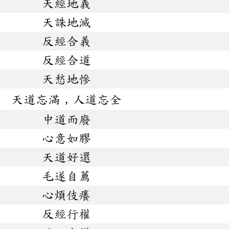
天經地義
天誅地滅
反經合義
反經合道
天愁地慘
天道忘滿，人道忘全
中道而廢
心意如膠
天道好還
毛遂自薦
心煩伎癢
反經行權