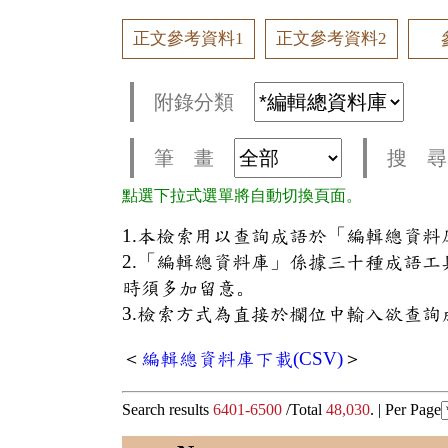
正文參考資料1
正文參考資料2
附錄分類
筆 畫
搜 尋
點選下拉式選單將自動切換頁面。
1.本檢索用以查詢成語於「編輯總資
2.「編輯總資料庫」係據三十種成語
時須多加留意。
3.檢索方式為直接於欄位中輸入欲查詢
＜
編輯總資料庫下載(CSV)
＞
Search results
6401-6500
/Total
48,030
. |
Per Page