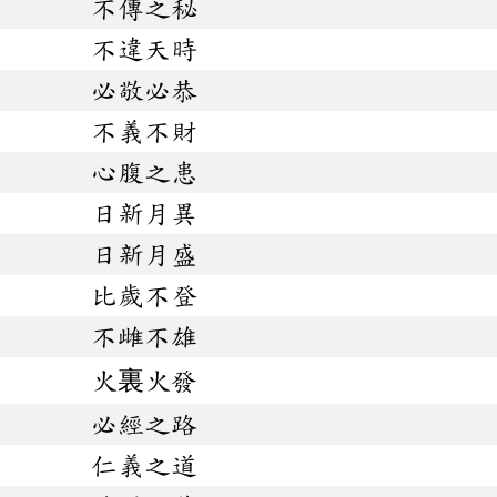
不傳之秘
不違天時
必敬必恭
不義不財
心腹之患
日新月異
日新月盛
比歲不登
不雌不雄
火裏火發
必經之路
仁義之道