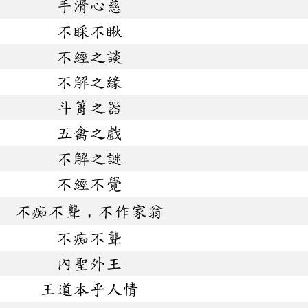
手滑心慈
不睬不瞅
不經之談
不解之緣
斗筲之器
五禽之戲
不解之謎
不經不覺
不痴不聾，不作家翁
不痴不聾
內聖外王
王道本乎人情