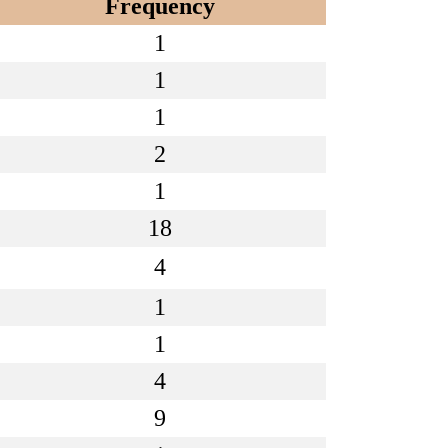
Frequency
1
1
1
2
1
18
4
1
1
4
9