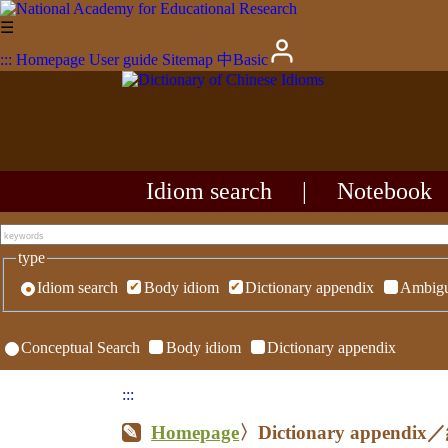
☰
:::
Homepage
User guide
Sitemap
中
Basic
Idiom search
|
Notebook
type
Idiom search
Body idiom
Dictionary appendix
Ambigu
Conceptual Search
Body idiom
Dictionary appendix
:::
Homepage
〉Dictionary appen