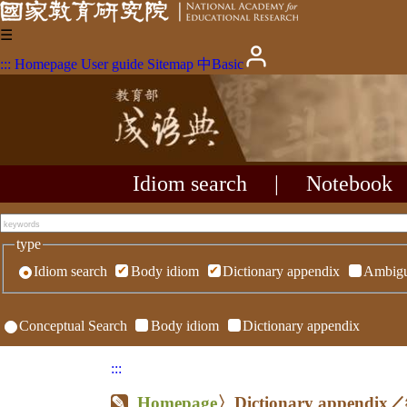
☰
:::
Homepage
User guide
Sitemap
中
Basic
Idiom search
|
Notebook
type
Idiom search
Body idiom
Dictionary appendix
Ambigu
Conceptual Search
Body idiom
Dictionary appendix
:::
Homepage
〉Dictionary appen