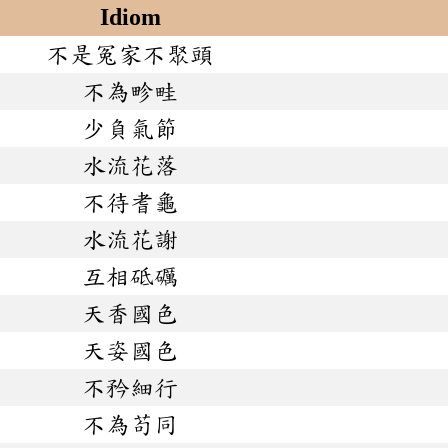
Idiom
不是冤家不聚頭
不為畛畦
少負氣節
水流花落
不待耆龜
水流花謝
互相砥礪
天香國色
天姿國色
不矜細行
不為苟同