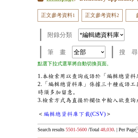
正文參考資料1
正文參考資料2
附錄分類
筆 畫
搜 尋
點選下拉式選單將自動切換頁面。
1.本檢索用以查詢成語於「編輯總資
2.「編輯總資料庫」係據三十種成語
時須多加留意。
3.檢索方式為直接於欄位中輸入欲查詢
＜
編輯總資料庫下載(CSV)
＞
Search results
5501-5600
/Total
48,030
. |
Per Page