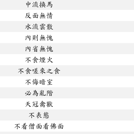
中流換馬
反面無情
水流雲散
內則無愧
內省無愧
不食煙火
不食嗟來之食
不侮暗室
必為亂階
天冠禽獸
不表態
不看僧面看佛面