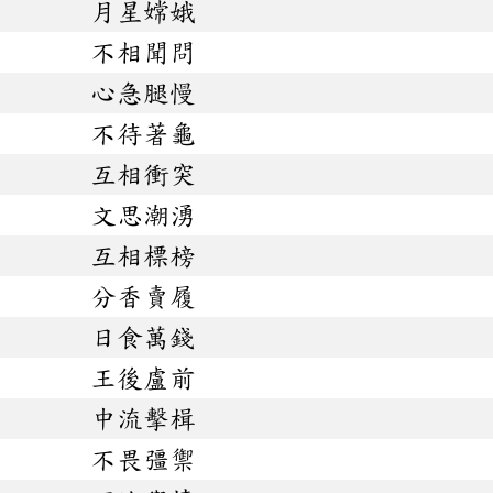
月星嫦娥
不相聞問
心急腿慢
不待著龜
互相衝突
文思潮湧
互相標榜
分香賣履
日食萬錢
王後盧前
中流擊楫
不畏彊禦