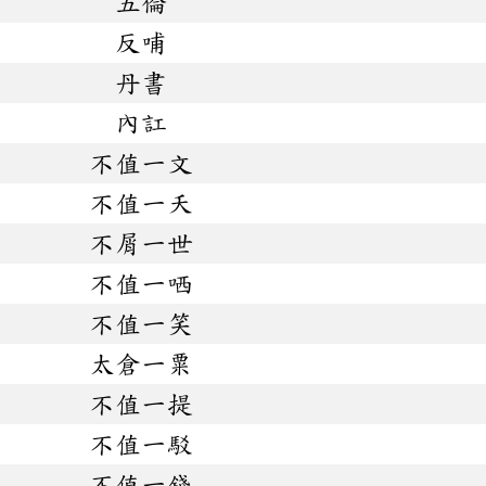
五倫
反哺
丹書
內訌
不值一文
不值一夭
不屑一世
不值一哂
不值一笑
太倉一粟
不值一提
不值一駁
不值一錢