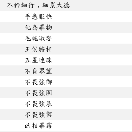
不矜細行，細累大德
手急眼快
化為畢物
毛施淑姿
王侯將相
五星連珠
不負眾望
不畏強御
不畏強圉
不畏強暴
不畏強禦
凶相畢露