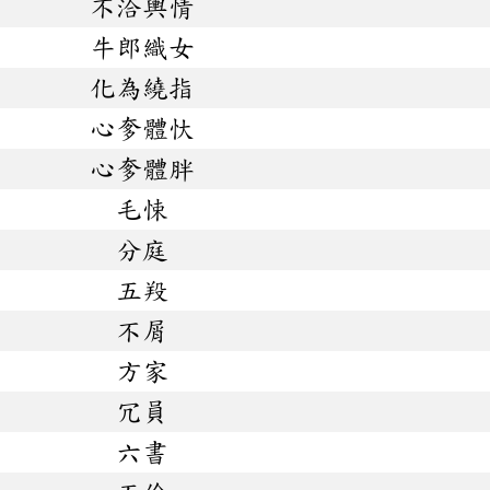
不洽輿情
牛郎織女
化為繞指
心奓體忕
心奓體胖
毛悚
分庭
五羖
不屑
方家
冗員
六書