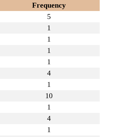
Frequency
5
1
1
1
1
4
1
10
1
4
1