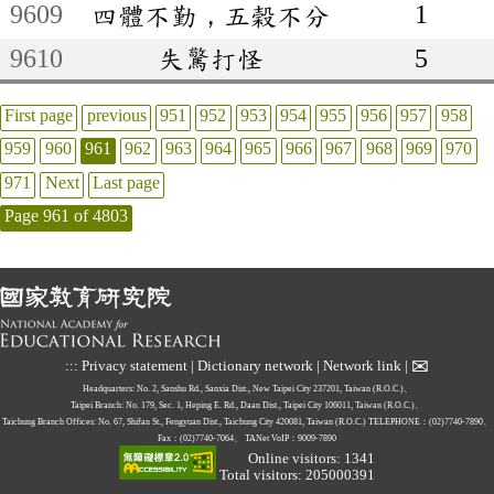
9609
1
四體不勤，五榖不分
9610
失驚打怪
5
First page
previous
951
952
953
954
955
956
957
958
959
960
961
962
963
964
965
966
967
968
969
970
971
Next
Last page
Page 961 of 4803
✉
:::
Privacy statement
|
Dictionary network
|
Network link
|
Headquarters: No. 2, Sanshu Rd., Sanxia Dist., New Taipei City 237201, Taiwan (R.O.C.)、
Taipei Branch: No. 179, Sec. 1, Heping E. Rd., Daan Dist., Taipei City 106011, Taiwan (R.O.C.)、
Taichung Branch Offices: No. 67, Shifan St., Fengyuan Dist., Taichung City 420081, Taiwan (R.O.C.)
TELEPHONE：(02)7740-7890、
Fax：(02)7740-7064、
TANet VoIP：9009-7890
Online visitors: 1341
Total visitors: 205000391