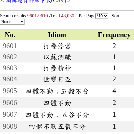
＜
編輯總資料庫下載(CSV)
＞
Search results
9601-9610
/Total
48,030
. |
Per Page
|
Sort
No.
Idiom
Frequency
9601
打疊停當
2
9602
以蘇涸轍
1
9603
打疊精神
1
9604
世變日亟
2
9605
4
四體不勤，五穀不分
9606
四體不勤
2
9607
1
四體不勤，五谷不分
9608
四體不勤五穀不分
1