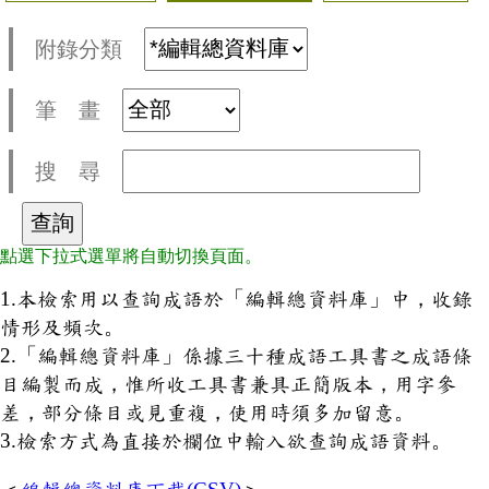
附錄分類
筆 畫
搜 尋
點選下拉式選單將自動切換頁面。
1.本檢索用以查詢成語於「編輯總資料庫」中，收錄
情形及頻次。
2.「編輯總資料庫」係據三十種成語工具書之成語條
目編製而成，惟所收工具書兼具正簡版本，用字參
差，部分條目或見重複，使用時須多加留意。
3.檢索方式為直接於欄位中輸入欲查詢成語資料。