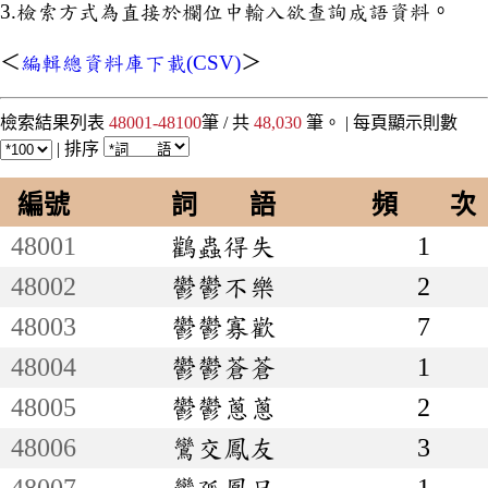
3.檢索方式為直接於欄位中輸入欲查詢成語資料。
＜
編輯總資料庫下載(CSV)
＞
檢索結果列表
48001-48100
筆 / 共
48,030
筆。 |
每頁顯示則數
|
排序
編號
詞 語
頻 次
48001
鸛蟲得失
1
48002
鬱鬱不樂
2
48003
鬱鬱寡歡
7
48004
鬱鬱蒼蒼
1
48005
鬱鬱蔥蔥
2
48006
鸞交鳳友
3
48007
鸞孤鳳只
1