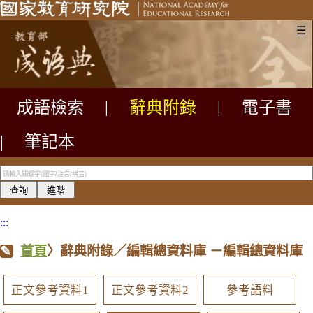
☰
成語檢索
|
辭典附錄
|
電子書
|
筆記本
:::
首頁
〉辭典附錄／編輯總資料庫
－編輯總資料庫
正文參考資料1
正文參考資料2
參考語料