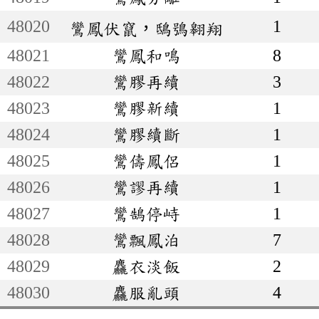
48020
1
鸞鳳伏竄，鴟鴞翱翔
48021
鸞鳳和鳴
8
48022
鸞膠再續
3
48023
鸞膠新續
1
48024
鸞膠續斷
1
48025
鸞儔鳳侶
1
48026
鸞謬再續
1
48027
鸞鵠停峙
1
48028
鸞飄鳳泊
7
48029
麤衣淡飯
2
48030
麤服亂頭
4